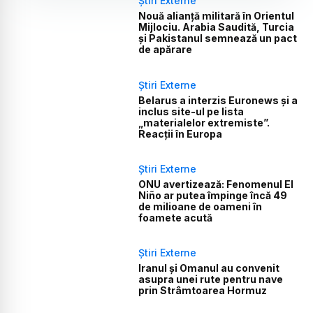
Știri Externe
Nouă alianță militară în Orientul
Mijlociu. Arabia Saudită, Turcia
și Pakistanul semnează un pact
de apărare
Știri Externe
Belarus a interzis Euronews și a
inclus site-ul pe lista
„materialelor extremiste”.
Reacții în Europa
Știri Externe
ONU avertizează: Fenomenul El
Niño ar putea împinge încă 49
de milioane de oameni în
foamete acută
Știri Externe
Iranul și Omanul au convenit
asupra unei rute pentru nave
prin Strâmtoarea Hormuz