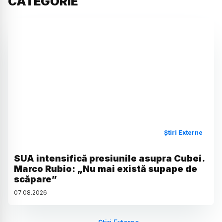
CATEGORIE
Știri Externe
SUA intensifică presiunile asupra Cubei.
Marco Rubio: „Nu mai există supape de
scăpare”
07
.
08
.
2026