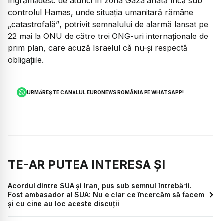
îngrămădesc de atunci în zona Gaza aflată încă sub
controlul Hamas, unde situația umanitară rămâne
„catastrofală”
, potrivit semnalului de alarmă lansat pe
22 mai la ONU de către trei ONG-uri internaționale de
prim plan, care acuză Israelul că nu-și respectă
obligațiile.
URMĂREȘTE CANALUL EURONEWS ROMÂNIA PE WHATSAPP!
TE-AR PUTEA INTERESA ȘI
Acordul dintre SUA și Iran, pus sub semnul întrebării.
Fost ambasador al SUA: Nu e clar ce încercăm să facem
și cu cine au loc aceste discuții