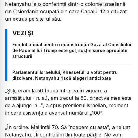
Netanyahu la o conferință dintr-o colonie israeliană
din Cisiordania ocupată din care Canalul 12 a difuzat
un extras pe site-ul său.
Fondul oficial pentru reconstrucția Gaza al Consiliului
de Pace al lui Trump este gol, susțin surse apropiate
structurii
Parlamentul Israelului, Knessetul, a votat pentru
dizolvare. Netanyahu riscă alegeri anticipate
„Știți, eram la 50 (după intrarea în vigoare a
armistițiului - n. a.), am trecut la 60, directiva mea este
de a ajunge la...”
, a spus premierul israelian, moment
în care asistența a avansat numărul
„100”
.
„În ordine. Mai întâi 70. Să începem cu asta”
, a reluat
Netanyahu.
„Îi controlăm din toate părțile. Ne vom