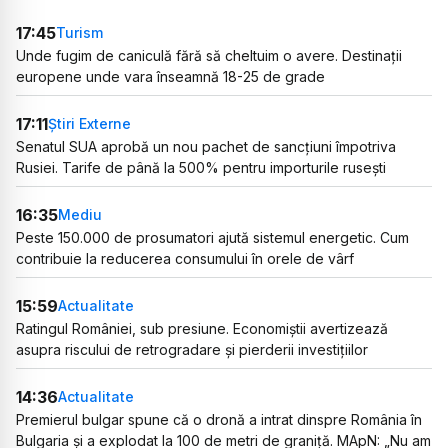
17:45
Turism
Unde fugim de caniculă fără să cheltuim o avere. Destinații
europene unde vara înseamnă 18-25 de grade
17:11
Știri Externe
Senatul SUA aprobă un nou pachet de sancțiuni împotriva
Rusiei. Tarife de până la 500% pentru importurile rusești
16:35
Mediu
Peste 150.000 de prosumatori ajută sistemul energetic. Cum
contribuie la reducerea consumului în orele de vârf
15:59
Actualitate
Ratingul României, sub presiune. Economiștii avertizează
asupra riscului de retrogradare și pierderii investițiilor
14:36
Actualitate
Premierul bulgar spune că o dronă a intrat dinspre România în
Bulgaria și a explodat la 100 de metri de graniță. MApN: „Nu am