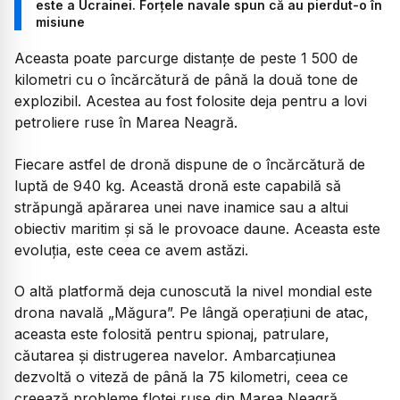
este a Ucrainei. Forțele navale spun că au pierdut-o în
misiune
Aceasta poate parcurge distanțe de peste 1 500 de
kilometri cu o încărcătură de până la două tone de
explozibil. Acestea au fost folosite deja pentru a lovi
petroliere ruse în Marea Neagră.
Fiecare astfel de dronă dispune de o încărcătură de
luptă de 940 kg. Această dronă este capabilă să
străpungă apărarea unei nave inamice sau a altui
obiectiv maritim și să le provoace daune. Aceasta este
evoluția, este ceea ce avem astăzi.
O altă platformă deja cunoscută la nivel mondial este
drona navală „Măgura”. Pe lângă operațiuni de atac,
aceasta este folosită pentru spionaj, patrulare,
căutarea și distrugerea navelor. Ambarcațiunea
dezvoltă o viteză de până la 75 kilometri, ceea ce
creează probleme flotei ruse din Marea Neagră.