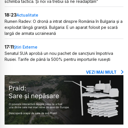
schimba tactica. Și noi va trebui să ne readaptăm”
18:23
Actualitate
Rumen Radev: O dronă a intrat dinspre România în Bulgaria și a
explodat lângă graniță. Bulgaria: E un aparat folosit pe scară
largă de armata ucraineană
17:11
Știri Externe
Senatul SUA aprobă un nou pachet de sancțiuni împotriva
Rusiei. Tarife de până la 500% pentru importurile rusești
VEZI MAI MULT