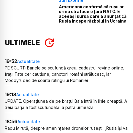
Știri Externe
Americanii confirmă că rușii ar
urma să atace o țară NATO. E
aceeași sursă care a anunțat că
Rusia începe războiul în Ucraina
ULTIMELE
19:52
Actualitate
PE SCURT: Barjele se scufundă greu, cadastrul revine online,
frații Tate cer cauțiune, canotorii români strălucesc, iar
Moody’s decide soarta ratingului României
19:18
Actualitate
UPDATE. Operațiunea de pe brațul Bala intră în linie dreaptă. A
treia barjă a fost scufundată, a patra urmează
18:56
Actualitate
Radu Miruță, despre amenințarea dronelor rusești: „Rusia își va