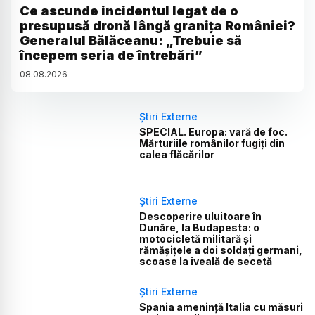
Ce ascunde incidentul legat de o
presupusă dronă lângă granița României?
Generalul Bălăceanu: „Trebuie să
începem seria de întrebări”
08
.
08
.
2026
Știri Externe
SPECIAL. Europa: vară de foc.
Mărturiile românilor fugiți din
calea flăcărilor
Știri Externe
Descoperire uluitoare în
Dunăre, la Budapesta: o
motocicletă militară și
rămășițele a doi soldați germani,
scoase la iveală de secetă
Știri Externe
Spania amenință Italia cu măsuri