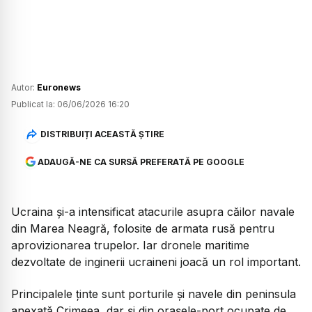
Autor:
Euronews
Publicat la:
06/06/2026 16:20
DISTRIBUIȚI ACEASTĂ ȘTIRE
ADAUGĂ-NE CA SURSĂ PREFERATĂ PE GOOGLE
Ucraina și-a intensificat atacurile asupra căilor navale
din Marea Neagră, folosite de armata rusă pentru
aprovizionarea trupelor. Iar dronele maritime
dezvoltate de inginerii ucraineni joacă un rol important.
Principalele ținte sunt porturile și navele din peninsula
anexată Crimeea, dar și din orașele-port ocupate de