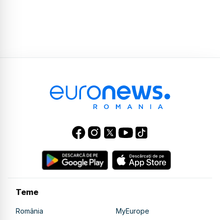
Teme
România
MyEurope