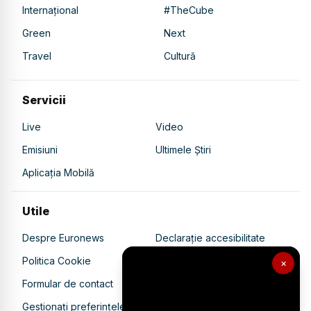
Internațional
#TheCube
Green
Next
Travel
Cultură
Servicii
Live
Video
Emisiuni
Ultimele Știri
Aplicația Mobilă
Utile
Despre Euronews
Declarație accesibilitate
Politica Cookie
Politica de confidențialitate
×
Formular de contact
Transparență în utilizarea AI
Gestionați preferințele