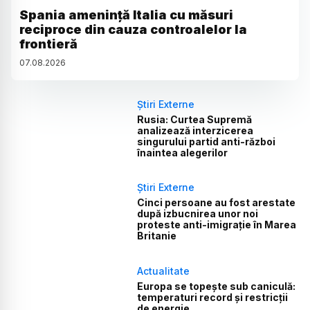
Spania amenință Italia cu măsuri
reciproce din cauza controalelor la
frontieră
07
.
08
.
2026
Știri Externe
Rusia: Curtea Supremă
analizează interzicerea
singurului partid anti-război
înaintea alegerilor
Știri Externe
Cinci persoane au fost arestate
după izbucnirea unor noi
proteste anti-imigrație în Marea
Britanie
Actualitate
Europa se topește sub caniculă:
temperaturi record și restricții
de energie