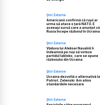
Știri Externe
Americanii confirmă că rușii ar
urma să atace o țară NATO. E
aceeași sursă care a anunțat că
Rusia începe războiul în Ucraina
Știri Externe
Văduva lui Aleksei Navalnîi îi
îndeamnă pe ruși să voteze
partidul Iabloko, care se opune
războiului din Ucraina
Știri Externe
Ucraina dezvoltă o alternativă la
Patriot. Zelenski: Am atins
standardele necesare
Știri Externe
Sesizările către programul