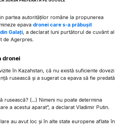
CA SURSĂ PREFERATĂ PE GOOGLE
in partea autorităților române la propunerea
xamineze epava
dronei care s-a prăbușit
din Galați
, a declarat luni purtătorul de cuvânt al
at de Agerpres.
a dronei
 vizite în Kazahstan, că nu există suficiente dovezi
ță rusească și a sugerat ca epava să fie predată
ă rusească? (...) Nimeni nu poate determina
are a acestui aparat”, a declarat Vladimir Putin.
lare au avut loc și în alte state europene aflate în