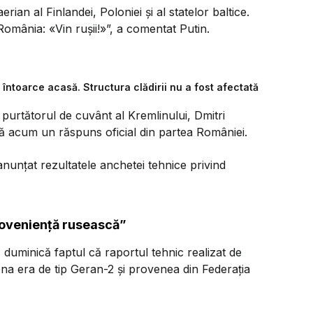
ian al Finlandei, Poloniei și al statelor baltice.
omânia: «Vin rușii!»”, a comentat Putin.
t întoarce acasă. Structura clădirii nu a fost afectată
 purtătorul de cuvânt al Kremlinului, Dmitri
ă acum un răspuns oficial din partea României.
anunțat rezultatele anchetei tehnice privind
roveniență rusească”
duminică faptul că raportul tehnic realizat de
rona era de tip Geran-2 și provenea din Federația