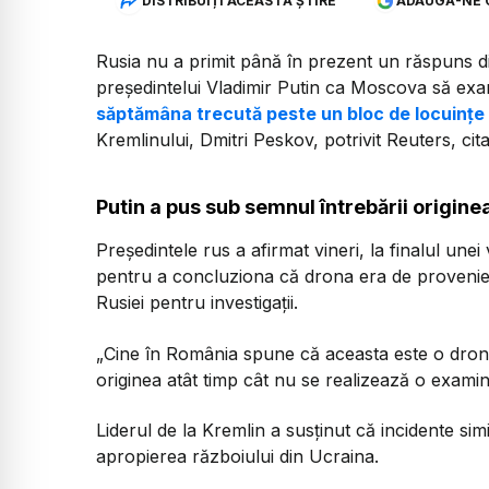
DISTRIBUIȚI ACEASTĂ ȘTIRE
ADAUGĂ-NE 
Rusia nu a primit până în prezent un răspuns d
președintelui Vladimir Putin ca Moscova să e
săptămâna trecută peste un bloc de locuințe 
Kremlinului, Dmitri Peskov, potrivit Reuters, cit
Putin a pus sub semnul întrebării origine
Președintele rus a afirmat vineri, la finalul unei
pentru a concluziona că drona era de provenien
Rusiei pentru investigații.
„Cine în România spune că aceasta este o dron
originea atât timp cât nu se realizează o examin
Liderul de la Kremlin a susținut că incidente simi
apropierea războiului din Ucraina.