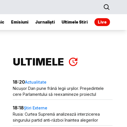
ic
Emisiuni
Jurnaliști
Ultimele Stiri
Live
ULTIMELE
18:20
Actualitate
Nicușor Dan pune frână legii urșilor. Președintele
cere Parlamentului să reexamineze proiectul
18:18
Știri Externe
Rusia: Curtea Supremă analizează interzicerea
singurului partid anti-război înaintea alegerilor