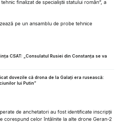
ehnic finalizat de specialiștii statului român”, a
 bazează pe un ansamblu de probe tehnice
ința CSAT: „Consulatul Rusiei din Constanța se va
icat dovezile că drona de la Galați era rusească:
iunilor lui Putin”
ate de anchetatori au fost identificate inscripții
te corespund celor întâlnite la alte drone Geran-2