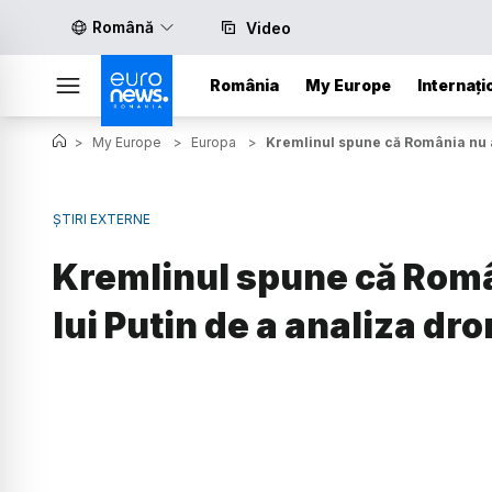
Română
Video
România
My Europe
Internați
>
My Europe
>
Europa
>
Kremlinul spune că România nu a 
ȘTIRI EXTERNE
Kremlinul spune că Româ
lui Putin de a analiza dro