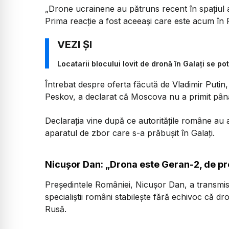
„Drone ucrainene au pătruns recent în spațiul aer
Prima reacție a fost aceeași care este acum în R
Locatarii blocului lovit de dronă în Galați se po
Întrebat despre oferta făcută de Vladimir Putin,
Peskov, a declarat că Moscova nu a primit pân
Declarația vine după ce autoritățile române au 
aparatul de zbor care s-a prăbușit în Galați.
Nicușor Dan: „Drona este Geran-2, de p
Președintele României, Nicușor Dan, a transmis 
specialiștii români stabilește fără echivoc că d
Rusă.