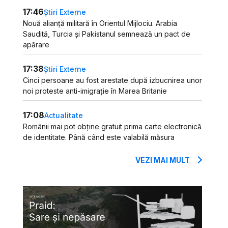
17:46
Știri Externe
Nouă alianță militară în Orientul Mijlociu. Arabia
Saudită, Turcia și Pakistanul semnează un pact de
apărare
17:38
Știri Externe
Cinci persoane au fost arestate după izbucnirea unor
noi proteste anti-imigrație în Marea Britanie
17:08
Actualitate
Românii mai pot obține gratuit prima carte electronică
de identitate. Până când este valabilă măsura
VEZI MAI MULT