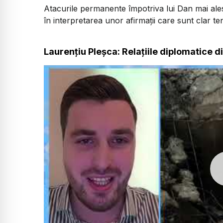
Atacurile permanente împotriva lui Dan mai ales 
în interpretarea unor afirmații care sunt clar te
Laurențiu Pleșca: Relațiile diplomatice d