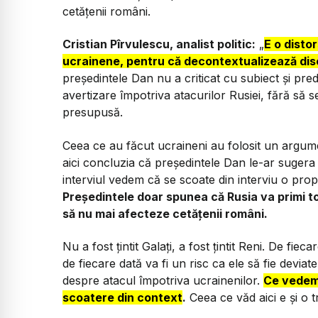
cetățenii români.
Cristian Pîrvulescu, analist politic:
„
E o disto
ucrainene, pentru că decontextualizează disc
președintele Dan nu a criticat cu subiect și pred
avertizare împotriva atacurilor Rusiei, fără să se
presupusă.
Ceea ce au făcut ucraineni au folosit un argume
aici concluzia că președintele Dan le-ar sugera 
interviul vedem că se scoate din interviu o prop
Președintele doar spunea că Rusia va primi to
să nu mai afecteze cetățenii români.
Nu a fost țintit Galați, a fost țintit Reni. De fi
de fiecare dată va fi un risc ca ele să fie devia
despre atacul împotriva ucrainenilor.
Ce vedem 
scoatere din context
.
Ceea ce văd aici e și o t