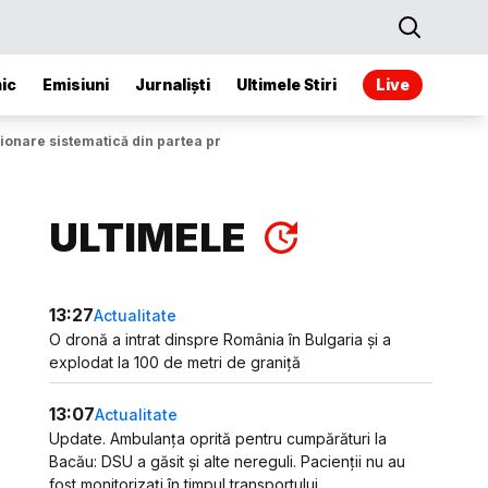
ic
Emisiuni
Jurnaliști
Ultimele Stiri
Live
rsionare sistematică din partea presei ucrainene”
ULTIMELE
13:27
Actualitate
O dronă a intrat dinspre România în Bulgaria și a
explodat la 100 de metri de graniță
13:07
Actualitate
Update. Ambulanța oprită pentru cumpărături la
Bacău: DSU a găsit și alte nereguli. Pacienții nu au
fost monitorizați în timpul transportului