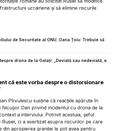
utoritățile române au solicitat Rusiei să modifice
frastructurii ucrainene și să elimine riscurile
iului de Securitate al ONU. Oana Țoiu: Trebuie să
i
despre drona de la Galați: „Deviată sau nedeviată, e
dent că este vorba despre o distorsionare
”
ian Pîrvulescu susține că reacțiile apărute în
i Nicușor Dan privind incidentul cu drona de la
ntext a interviului. Potrivit acestuia, șeful
e Rusiei, ci a avertizat asupra riscurilor pe care
ne din apropierea graniței le pot avea pentru