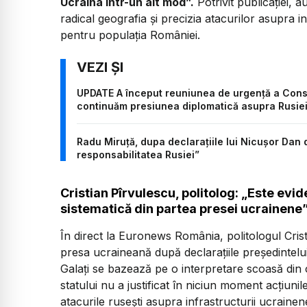
Ucraina într-un alt mod”.
Potrivit publicației, a
radical geografia și precizia atacurilor asupra in
pentru populația României.
UPDATE A început reuniunea de urgență a Consil
continuăm presiunea diplomatică asupra Rusie
Radu Miruță, dupa declarațiile lui Nicușor Dan 
responsabilitatea Rusiei”
Cristian Pîrvulescu, politolog: „Este evi
sistematică din partea presei ucrainene
În direct la Euronews România, politologul Crist
presa ucraineană după declarațiile președintelu
Galați se bazează pe o interpretare scoasă din co
statului nu a justificat în niciun moment acțiunil
atacurile rusești asupra infrastructurii ucraine