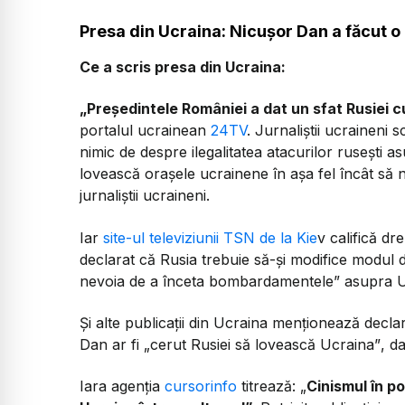
Presa din Ucraina: Nicușor Dan a făcut o 
Ce a scris presa din Ucraina:
„Președintele României a dat un sfat Rusiei 
portalul ucrainean
24TV
. Jurnaliștii ucraineni
nimic de despre ilegalitatea atacurilor rusești a
lovească orașele ucrainene în așa fel încât să
jurnaliștii ucraineni.
Iar
site-ul televiziunii TSN de la Kie
v califică dr
declarat că Rusia trebuie să-și modifice modul d
nevoia de a înceta bombardamentele”
asupra Uc
Și alte publicații din Ucraina menționează decla
Dan ar fi
„cerut Rusiei să lovească Ucraina”
, d
Iara agenția
cursorinfo
titrează: „
Cinismul în p