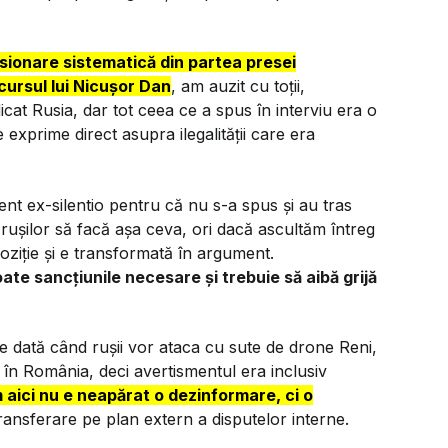
rsionare sistematică din partea presei
ursul lui Nicușor Dan
, am auzit cu toții,
icat Rusia, dar tot ceea ce a spus în interviu era o
 exprime direct asupra ilegalității care era
nt ex-silentio pentru că nu s-a spus și au tras
rușilor să facă așa ceva, ori dacă ascultăm întreg
oziție și e transformată în argument.
ate sancțiunile necesare și trebuie să aibă grijă
ecare dată când rușii vor ataca cu sute de drone Reni,
te în România, deci avertismentul era inclusiv
aici nu e neapărat o dezinformare, ci o
ransferare pe plan extern a disputelor interne.