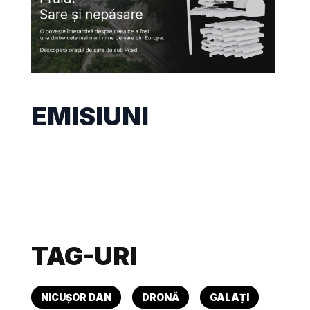
EMISIUNI
TAG-URI
NICUȘOR DAN
DRONĂ
GALAȚI