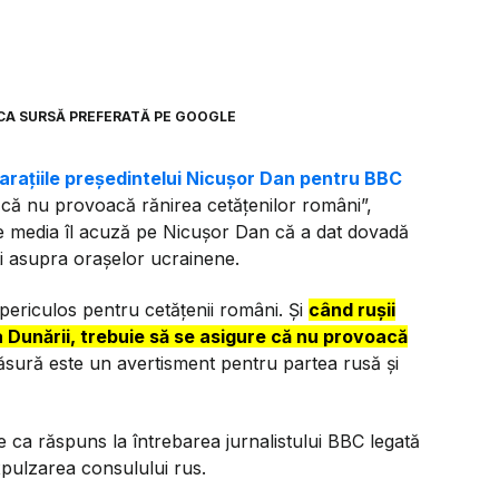
CA SURSĂ PREFERATĂ PE GOOGLE
arațiile președintelui Nicușor Dan pentru BBC
 că nu provoacă rănirea cetățenilor români”,
 media îl acuză pe Nicușor Dan că a dat dovadă
ti asupra orașelor ucrainene.
periculos pentru cetățenii români. Și
când rușii
a Dunării, trebuie să se asigure că nu provoacă
sură este un avertisment pentru partea rusă și
e ca răspuns la întrebarea jurnalistului BBC legată
xpulzarea consulului rus.