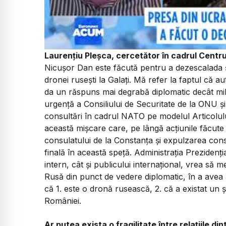
Laurențiu Pleșca, cercetător în cadrul Centru
Nicușor Dan este făcută pentru a dezescalada și
dronei rusești la Galați. Mă refer la faptul că 
da un răspuns mai degrabă diplomatic decât mil
urgență a Consiliului de Securitate de la ONU și
consultări în cadrul NATO pe modelul Articolulu
această mișcare care, pe lângă acțiunile făcute
consulatului de la Constanța și expulzarea cons
finală în această speță. Administrația Prezidenți
intern, cât și publicului internațional, vrea să 
Rusă din punct de vedere diplomatic, în a ave
că 1. este o dronă rusească, 2. că a existat un ș
României.
Ar putea exista o fragilitate între relațiile d