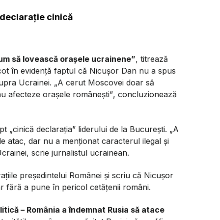
declarație cinică
cum să lovească orașele ucrainene”
, titrează
 scot în evidență faptul că Nicușor Dan nu a spus
supra Ucrainei.
„A cerut Moscovei doar să
 nu afecteze orașele românești”
, concluzionează
ept „cinică declarația” liderului de la București.
„A
e atac, dar nu a menționat caracterul ilegal și
rainei, scrie jurnalistul ucrainean.
rațiile președintelui Românei și scriu că Nicușor
ar fără a pune în pericol cetățenii români.
olitică – România a îndemnat Rusia să atace