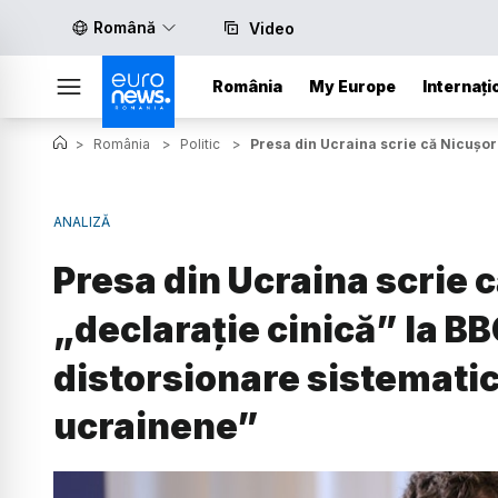
Română
Video
România
My Europe
Internați
>
România
>
Politic
>
Presa din Ucraina scrie că Nicușor 
ANALIZĂ
Presa din Ucraina scrie c
„declarație cinică” la BB
distorsionare sistematic
ucrainene”