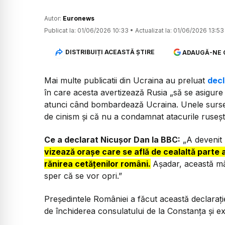
Autor:
Euronews
Publicat la:
01/06/2026 10:33
•
Actualizat la:
01/06/2026 13:53
DISTRIBUIȚI ACEASTĂ ȘTIRE
ADAUGĂ-NE 
Mai multe publicatii din Ucraina au preluat
decl
în care acesta avertizează Rusia „să se asigure
atunci când bombardează Ucraina. Unele surse
de cinism și că nu a condamnat atacurile ruseș
Ce a declarat Nicușor Dan la BBC:
„A devenit 
vizează orașe care se află de cealaltă parte 
rănirea cetățenilor români.
Așadar, această mă
sper că se vor opri.”
Președintele României a făcut această declarați
de închiderea consulatului de la Constanța și e