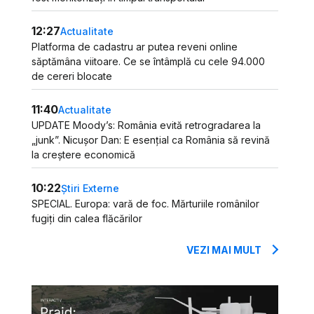
12:27
Actualitate
Platforma de cadastru ar putea reveni online
săptămâna viitoare. Ce se întâmplă cu cele 94.000
de cereri blocate
11:40
Actualitate
UPDATE Moody’s: România evită retrogradarea la
„junk”. Nicușor Dan: E esențial ca România să revină
la creștere economică
10:22
Știri Externe
SPECIAL. Europa: vară de foc. Mărturiile românilor
fugiți din calea flăcărilor
VEZI MAI MULT