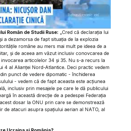
lui Român de Studii Ruse:
„Cred că declarația lui
 a dezamorsa de fapt situația de la explozia
autoritățile române au mers mai mult pe ideea de a
itar, și de aceea am văzut inclusiv conovcarea de
 invocarea articolelor 34 și 35. Nu s-a recurs la
i 4 al Alianței Nord-Atlantice. Deci practic vedem
 din punct de vedere dipomatic - închiderea
ulului - vedem că de fapt aceasta este acțiunea
ală, inclusiv prin mesajele pe care le dă publicului
meargă în această direcție de a pedespei Federația
a acest dosar la ONU prin care se demonstrează
ir de atacuri asupra spațiului aerian al NATO, al
intre Ucraina și România?