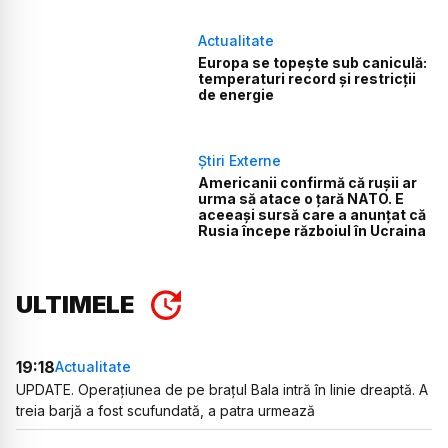
Actualitate
Europa se topește sub caniculă:
temperaturi record și restricții
de energie
Știri Externe
Americanii confirmă că rușii ar
urma să atace o țară NATO. E
aceeași sursă care a anunțat că
Rusia începe războiul în Ucraina
ULTIMELE
19:18
Actualitate
UPDATE. Operațiunea de pe brațul Bala intră în linie dreaptă. A
treia barjă a fost scufundată, a patra urmează