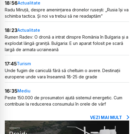
18:56
Actualitate
Radu Miruță, despre amenințarea dronelor rusești: „Rusia își va
schimba tactica. Și noi va trebui să ne readaptăm”
18:23
Actualitate
Rumen Radev: O dronă a intrat dinspre România în Bulgaria și a
explodat lângă graniță. Bulgaria: E un aparat folosit pe scară
largă de armata ucraineană
17:45
Turism
Unde fugim de caniculă fără să cheltuim o avere. Destinații
europene unde vara înseamnă 18-25 de grade
16:35
Mediu
Peste 150.000 de prosumatori ajută sistemul energetic. Cum
contribuie la reducerea consumului în orele de vârf
VEZI MAI MULT