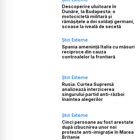
Descoperire uluitoare în
Dunăre, la Budapesta: o
motocicletă militară și
rămășițele a doi soldați germani,
scoase la iveală de secetă
Știri Externe
Spania amenință Italia cu măsuri
reciproce din cauza
controalelor la frontieră
Știri Externe
Rusia: Curtea Supremă
analizează interzicerea
singurului partid anti-război
înaintea alegerilor
Știri Externe
Cinci persoane au fost arestate
după izbucnirea unor noi
proteste anti-imigrație în Marea
Britanie