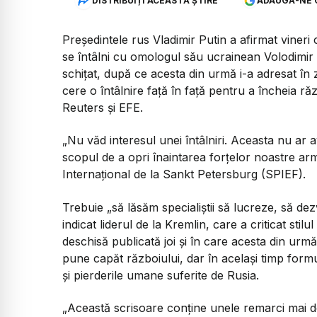
DISTRIBUIȚI ACEASTĂ ȘTIRE
ADAUGĂ-NE 
Președintele rus Vladimir Putin a afirmat viner
se întâlni cu omologul său ucrainean Volodimir 
schițat, după ce acesta din urmă i-a adresat în
cere o întâlnire față în față pentru a încheia răz
Reuters și EFE.
„Nu văd interesul unei întâlniri. Aceasta nu ar
scopul de a opri înaintarea forțelor noastre arm
Internațional de la Sankt Petersburg (SPIEF).
Trebuie
„să lăsăm specialiștii să lucreze, să dez
indicat liderul de la Kremlin, care a criticat stil
deschisă publicată joi și în care acesta din urmă
pune capăt războiului, dar în același timp form
și pierderile umane suferite de Rusia.
„Această scrisoare conține unele remarci mai d