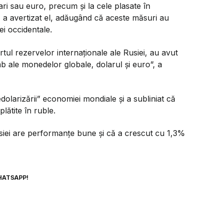
ri sau euro, precum și la cele plasate în
,
a avertizat el, adăugând că aceste măsuri au
i occidentale.
urtul rezervelor internaționale ale Rusiei, au avut
mb ale monedelor globale, dolarul și euro”,
a
olarizării” economiei mondiale și a subliniat că
lătite în ruble.
iei are performanțe bune și că a crescut cu 1,3%
HATSAPP!