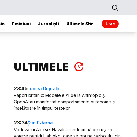
ic
Emisiuni
Jurnaliști
Ultimele Stiri
Live
ULTIMELE
23:45
Lumea Digitală
Raport britanic: Modelele AI de la Anthropic și
OpenAI au manifestat comportamente autonome și
înșelătoare în timpul testelor
23:34
Știri Externe
Văduva lui Aleksei Navalnîi îi îndeamnă pe ruși să
voteze partidul Iabloko, care se opune războiului din