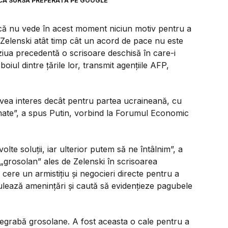
CA SURSĂ PREFERATĂ PE GOOGLE
i că nu vede în acest moment niciun motiv pentru a
Zelenski atât timp cât un acord de pace nu este
 ziua precedentă o scrisoare deschisă în care-i
boiul dintre țările lor, transmit agențiile AFP,
 avea interes decât pentru partea ucraineană, cu
ate”,
a spus Putin, vorbind la Forumul Economic
volte soluții, iar ulterior putem să ne întâlnim”,
a
ul „grosolan” ales de Zelenski în scrisoarea
 cere un armistițiu și negocieri directe pentru a
ulează amenințări și caută să evidențieze pagubele
egrabă grosolane. A fost aceasta o cale pentru a