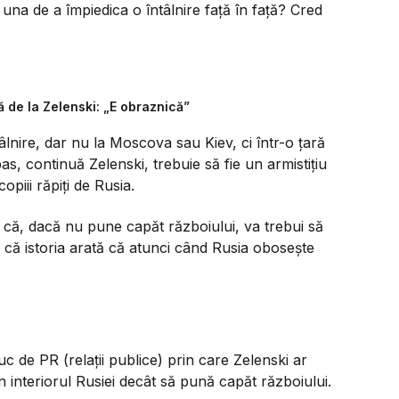
ri una de a împiedica o întâlnire față în față? Cred
 de la Zelenski: „E obraznică”
âlnire, dar nu la Moscova sau Kiev, ci într-o țară
s, continuă Zelenski, trebuie să fie un armistițiu
opiii răpiți de Rusia.
in că, dacă nu pune capăt războiului, va trebui să
 că istoria arată că atunci când Rusia obosește
c de PR (relații publice) prin care Zelenski ar
interiorul Rusiei decât să pună capăt războiului.