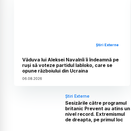
Știri Externe
Văduva lui Aleksei Navalnîi îi îndeamnă pe
ruși să voteze partidul Iabloko, care se
opune războiului din Ucraina
06
.
08
.
2026
Știri Externe
Sesizările către programul
britanic Prevent au atins un
nivel record. Extremismul
de dreapta, pe primul loc