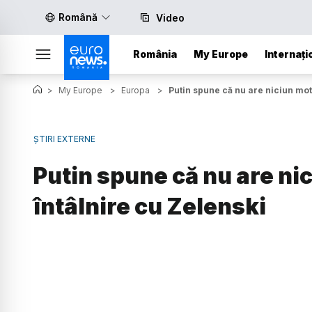
Română
Video
România
My Europe
Internați
>
My Europe
>
Europa
>
Putin spune că nu are niciun mot
ȘTIRI EXTERNE
Putin spune că nu are ni
întâlnire cu Zelenski