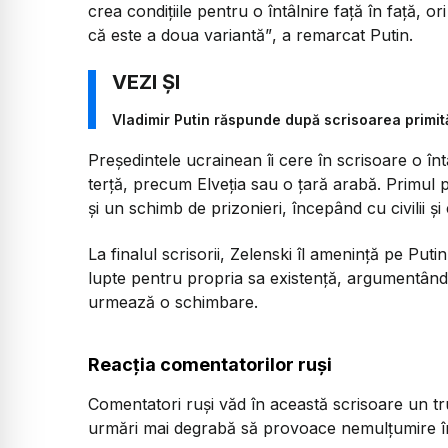
crea condițiile pentru o întâlnire față în față, o
că este a doua variantă”
, a remarcat Putin.
Vladimir Putin răspunde după scrisoarea primită
Președintele ucrainean îi cere în scrisoare o înt
terță, precum Elveția sau o țară arabă. Primul pa
și un schimb de prizonieri, începând cu civilii și c
La finalul scrisorii, Zelenski îl amenință pe Put
lupte pentru propria sa existență, argumentând
urmează o schimbare.
Reacția comentatorilor ruși
Comentatori ruși văd în această scrisoare un tru
urmări mai degrabă să provoace nemulțumire în 