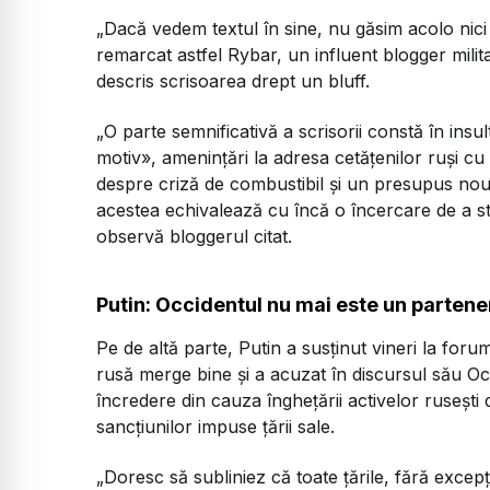
„Dacă vedem textul în sine, nu găsim acolo nici
remarcat astfel Rybar, un influent blogger milit
descris scrisoarea drept un bluff.
„O parte semnificativă a scrisorii constă în insu
motiv», amenințări la adresa cetățenilor ruși cu
despre criză de combustibil și un presupus nou
acestea echivalează cu încă o încercare de a st
observă bloggerul citat.
Putin: Occidentul nu mai este un parten
Pe de altă parte, Putin a susținut vineri la f
rusă merge bine și a acuzat în discursul său O
încredere din cauza înghețării activelor rusești
sancțiunilor impuse țării sale.
„Doresc să subliniez că toate țările, fără excepț