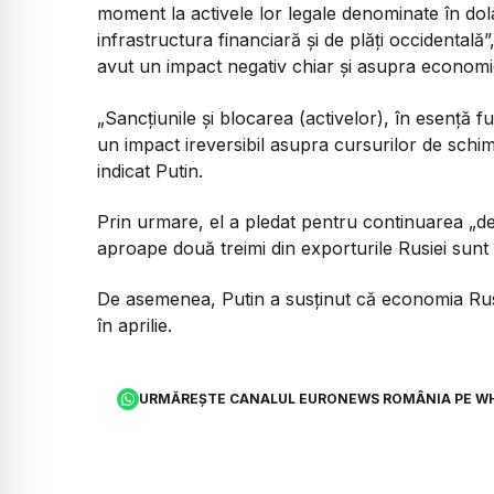
moment la activele lor legale denominate în dola
infrastructura financiară și de plăți occidentală”
avut un impact negativ chiar și asupra economie
„Sancțiunile și blocarea (activelor), în esență f
un impact ireversibil asupra cursurilor de schi
indicat Putin.
Prin urmare, el a pledat pentru continuarea „ded
aproape două treimi din exporturile Rusiei sunt p
De asemenea, Putin a susținut că economia Rus
în aprilie.
URMĂREȘTE CANALUL EURONEWS ROMÂNIA PE W