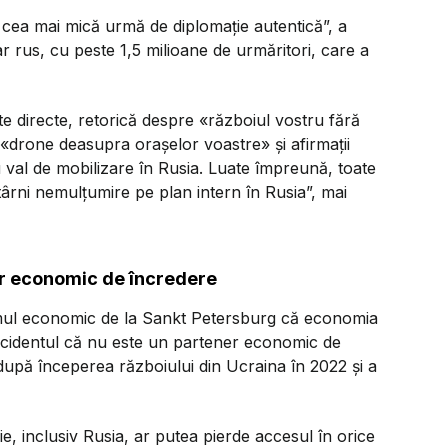
 cea mai mică urmă de diplomație autentică”,
a
ar rus, cu peste 1,5 milioane de urmăritori, care a
lte directe, retorică despre «războiul vostru fără
 «drone deasupra orașelor voastre» și afirmații
 val de mobilizare în Rusia. Luate împreună, toate
ârni nemulțumire pe plan intern în Rusia”,
mai
er economic de încredere
orumul economic de la Sankt Petersburg că economia
ccidentul că nu este un partener economic de
 după începerea războiului din Ucraina în 2022 și a
ie, inclusiv Rusia, ar putea pierde accesul în orice