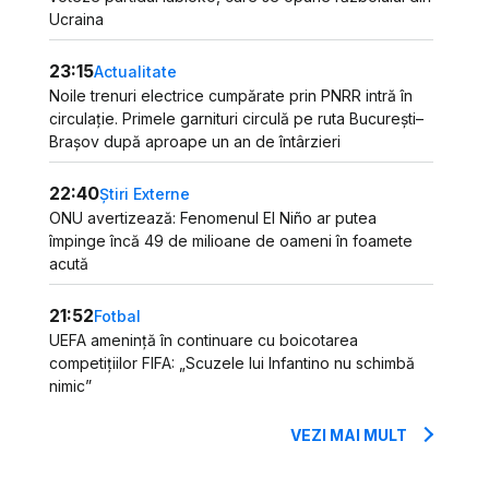
Ucraina
23:15
Actualitate
Noile trenuri electrice cumpărate prin PNRR intră în
circulație. Primele garnituri circulă pe ruta București–
Brașov după aproape un an de întârzieri
22:40
Știri Externe
ONU avertizează: Fenomenul El Niño ar putea
împinge încă 49 de milioane de oameni în foamete
acută
21:52
Fotbal
UEFA amenință în continuare cu boicotarea
competițiilor FIFA: „Scuzele lui Infantino nu schimbă
nimic”
VEZI MAI MULT