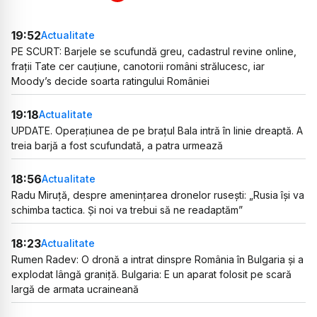
19:52
Actualitate
PE SCURT: Barjele se scufundă greu, cadastrul revine online,
frații Tate cer cauțiune, canotorii români strălucesc, iar
Moody’s decide soarta ratingului României
19:18
Actualitate
UPDATE. Operațiunea de pe brațul Bala intră în linie dreaptă. A
treia barjă a fost scufundată, a patra urmează
18:56
Actualitate
Radu Miruță, despre amenințarea dronelor rusești: „Rusia își va
schimba tactica. Și noi va trebui să ne readaptăm”
18:23
Actualitate
Rumen Radev: O dronă a intrat dinspre România în Bulgaria și a
explodat lângă graniță. Bulgaria: E un aparat folosit pe scară
largă de armata ucraineană