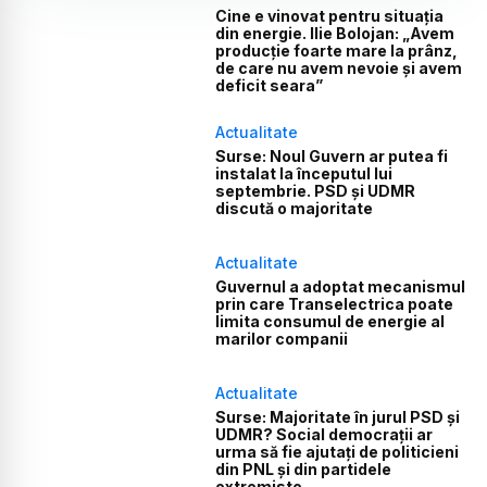
Cine e vinovat pentru situația
din energie. Ilie Bolojan: „Avem
producție foarte mare la prânz,
de care nu avem nevoie și avem
deficit seara”
Actualitate
Surse: Noul Guvern ar putea fi
instalat la începutul lui
septembrie. PSD și UDMR
discută o majoritate
Actualitate
Guvernul a adoptat mecanismul
prin care Transelectrica poate
limita consumul de energie al
marilor companii
Actualitate
Surse: Majoritate în jurul PSD și
UDMR? Social democrații ar
urma să fie ajutați de politicieni
din PNL și din partidele
extremiste