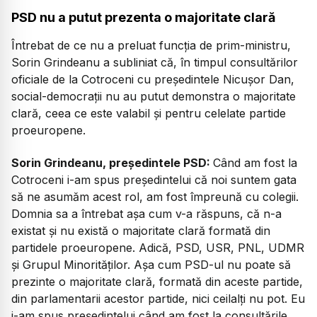
PSD nu a putut prezenta o majoritate clară
Întrebat de ce nu a preluat funcția de prim-ministru,
Sorin Grindeanu a subliniat că, în timpul consultărilor
oficiale de la Cotroceni cu președintele Nicușor Dan,
social-democrații nu au putut demonstra o majoritate
clară, ceea ce este valabil și pentru celelate partide
proeuropene.
Sorin Grindeanu, președintele PSD:
Când am fost la
Cotroceni i-am spus președintelui că noi suntem gata
să ne asumăm acest rol, am fost împreună cu colegii.
Domnia sa a întrebat așa cum v-a răspuns, că n-a
existat și nu există o majoritate clară formată din
partidele proeuropene. Adică, PSD, USR, PNL, UDMR
și Grupul Minorităților. Așa cum PSD-ul nu poate să
prezinte o majoritate clară, formată din aceste partide,
din parlamentarii acestor partide, nici ceilalți nu pot. Eu
i-am spus președintelui când am fost la consultările