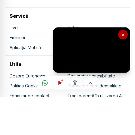
Servicii
Live
Video
×
Emisiuni
Ultimele Știri
Aplicația Mobilă
Utile
Despre Euronews
Declarație accesibilitate
Politica Cookie
Politica de confidențialitate
Formular de contact
Transparență în utilizarea AI
Gestionați preferințele
Copyright © euronews
2026