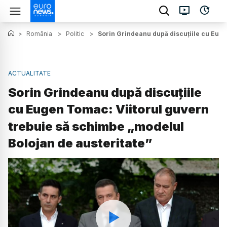
>
România
>
Politic
>
Sorin Grindeanu după discuțiile cu Euge
ACTUALITATE
Sorin Grindeanu după discuțiile
cu Eugen Tomac: Viitorul guvern
trebuie să schimbe „modelul
Bolojan de austeritate”