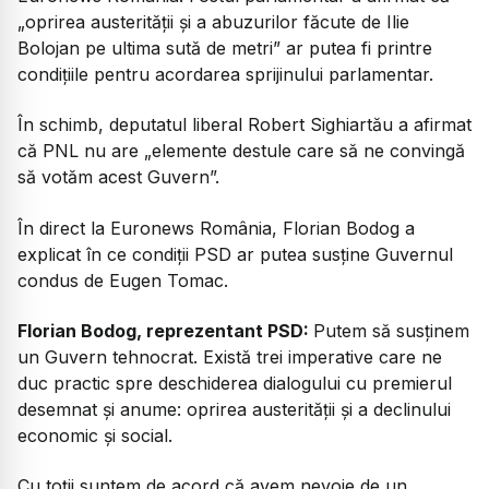
„oprirea austerității și a abuzurilor făcute de Ilie
Bolojan pe ultima sută de metri” ar putea fi printre
condițiile pentru acordarea sprijinului parlamentar.
În schimb, deputatul liberal Robert Sighiartău a afirmat
că PNL nu are „elemente destule care să ne convingă
să votăm acest Guvern”.
În direct la Euronews România, Florian Bodog a
explicat în ce condiții PSD ar putea susține Guvernul
condus de Eugen Tomac.
Florian Bodog, reprezentant PSD:
Putem să susținem
un Guvern tehnocrat. Există trei imperative care ne
duc practic spre deschiderea dialogului cu premierul
desemnat și anume: oprirea austerității și a declinului
economic și social.
Cu toții suntem de acord că avem nevoie de un