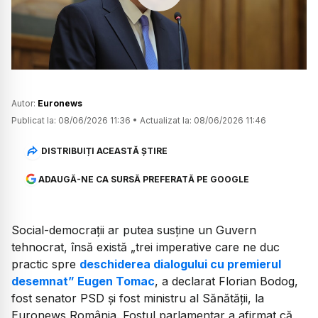
Watch
Autor:
Euronews
Publicat la:
08/06/2026 11:36
•
Actualizat la:
08/06/2026 11:46
DISTRIBUIȚI ACEASTĂ ȘTIRE
ADAUGĂ-NE CA SURSĂ PREFERATĂ PE GOOGLE
Social-democrații ar putea susține un Guvern
tehnocrat, însă există „trei imperative care ne duc
practic spre
deschiderea dialogului cu premierul
desemnat” Eugen Tomac
, a declarat Florian Bodog,
fost senator PSD și fost ministru al Sănătății, la
Euronews România. Fostul parlamentar a afirmat că