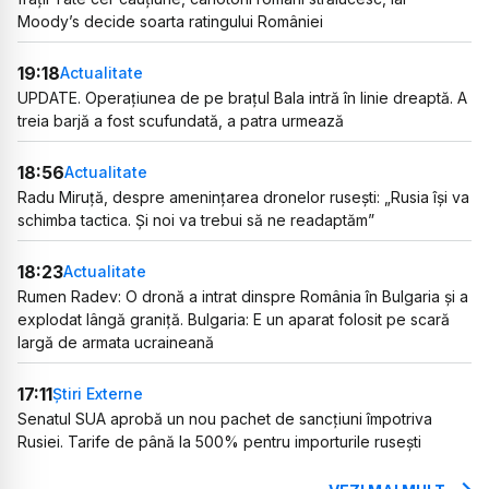
Moody’s decide soarta ratingului României
19:18
Actualitate
UPDATE. Operațiunea de pe brațul Bala intră în linie dreaptă. A
treia barjă a fost scufundată, a patra urmează
18:56
Actualitate
Radu Miruță, despre amenințarea dronelor rusești: „Rusia își va
schimba tactica. Și noi va trebui să ne readaptăm”
18:23
Actualitate
Rumen Radev: O dronă a intrat dinspre România în Bulgaria și a
explodat lângă graniță. Bulgaria: E un aparat folosit pe scară
largă de armata ucraineană
17:11
Știri Externe
Senatul SUA aprobă un nou pachet de sancțiuni împotriva
Rusiei. Tarife de până la 500% pentru importurile rusești