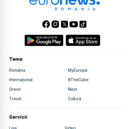
Teme
România
MyEurope
Internațional
#TheCube
Green
Next
Travel
Cultură
Servicii
Live
Video