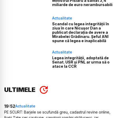
Ministrul Pîslaru a salvat 3,4
miliarde de euro nerambursabili
Actualitate
Scandal cu legea integrității în
ziua în care Nicușor Dan a
publicat declarația de avere a
Mirabelei Grădinaru. Șeful ANI
spune că legea e inaplicabilă
Actualitate
Legea integrității, adoptată de
Senat. USR și PNL ar urma să o
atace la CCR
ULTIMELE
19:52
Actualitate
PE SCURT: Barjele se scufundă greu, cadastrul revine online,
frații Tate cer cauțiune, canotorii români strălucesc, iar