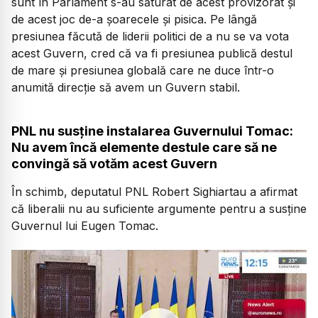
sunt în Parlament s-au săturat de acest provizorat și
de acest joc de-a șoarecele și pisica. Pe lângă
presiunea făcută de liderii politici de a nu se va vota
acest Guvern, cred că va fi presiunea publică destul
de mare și presiunea globală care ne duce într-o
anumită direcție să avem un Guvern stabil.
PNL nu susține instalarea Guvernului Tomac:
Nu avem încă elemente destule care să ne
convingă să votăm acest Guvern
În schimb, deputatul PNL Robert Sighiartau a afirmat
că liberalii nu au suficiente argumente pentru a susține
Guvernul lui Eugen Tomac.