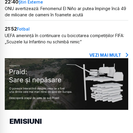
22:40
Știri Externe
ONU avertizează: Fenomenul El Niño ar putea împinge încă 49
de milioane de oameni în foamete acută
21:52
Fotbal
UEFA amenință în continuare cu boicotarea competițiilor FIFA:
„Scuzele lui Infantino nu schimbă nimic”
VEZI MAI MULT
EMISIUNI