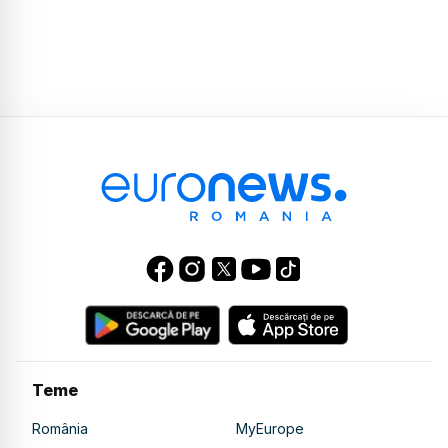
Teme
România
MyEurope