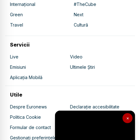
Internațional
#TheCube
Green
Next
Travel
Cultură
Servicii
Live
Video
Emisiuni
Ultimele Știri
Aplicația Mobilă
Utile
Despre Euronews
Declarație accesibilitate
Politica Cookie
Politica de confidențialitate
×
Formular de contact
Transparență în utilizarea AI
Gestionați preferințele