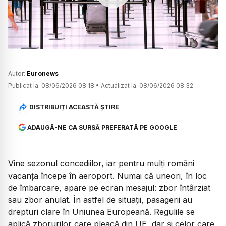
Watch
Autor:
Euronews
Publicat la:
08/06/2026 08:18
•
Actualizat la:
08/06/2026 08:32
DISTRIBUIȚI ACEASTĂ ȘTIRE
ADAUGĂ-NE CA SURSĂ PREFERATĂ PE GOOGLE
Vine sezonul concediilor, iar pentru mulți români
vacanța începe în aeroport. Numai că uneori, în loc
de îmbarcare, apare pe ecran mesajul: zbor întârziat
sau zbor anulat. În astfel de situații, pasagerii au
drepturi clare în Uniunea Europeană. Regulile se
aplică zborurilor care pleacă din UE, dar și celor care