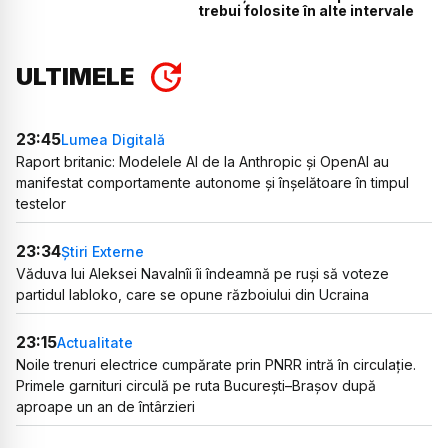
trebui folosite în alte intervale
ULTIMELE
23:45
Lumea Digitală
Raport britanic: Modelele AI de la Anthropic și OpenAI au
manifestat comportamente autonome și înșelătoare în timpul
testelor
23:34
Știri Externe
Văduva lui Aleksei Navalnîi îi îndeamnă pe ruși să voteze
partidul Iabloko, care se opune războiului din Ucraina
23:15
Actualitate
Noile trenuri electrice cumpărate prin PNRR intră în circulație.
Primele garnituri circulă pe ruta București–Brașov după
aproape un an de întârzieri