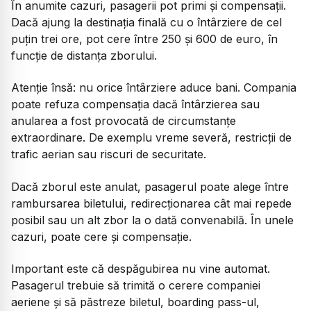
În anumite cazuri, pasagerii pot primi și compensații.
Dacă ajung la destinația finală cu o întârziere de cel
puțin trei ore, pot cere între 250 și 600 de euro, în
funcție de distanța zborului.
Atenție însă: nu orice întârziere aduce bani. Compania
poate refuza compensația dacă întârzierea sau
anularea a fost provocată de circumstanțe
extraordinare. De exemplu vreme severă, restricții de
trafic aerian sau riscuri de securitate.
Dacă zborul este anulat, pasagerul poate alege între
rambursarea biletului, redirecționarea cât mai repede
posibil sau un alt zbor la o dată convenabilă. În unele
cazuri, poate cere și compensație.
Important este că despăgubirea nu vine automat.
Pasagerul trebuie să trimită o cerere companiei
aeriene și să păstreze biletul, boarding pass-ul,