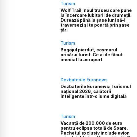
Turism
Wolf Trail, noul traseu care pune
la încercare iubitorii de drumeții.
Durează până la șase luni să-l
traversezi și te poartă prin șase
țări
Turism
Bagajul pierdut, coșmarul
oricărui turist. Ce ai de făcut
imediat la aeroport
Dezbaterile Euronews
Dezbaterile Euronews: Turismul
național 2026, călătorii
inteligente într-o lume digitală
Turism
Vacanță de 200.000 de euro
pentru eclipsa totală de Soare.
Pachetul exclusiv include avion