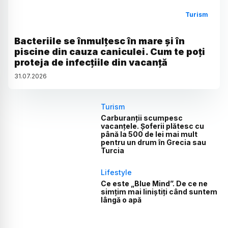
Turism
Bacteriile se înmulțesc în mare și în
piscine din cauza caniculei. Cum te poți
proteja de infecțiile din vacanță
31
.
07
.
2026
Turism
Carburanții scumpesc
vacanțele. Șoferii plătesc cu
până la 500 de lei mai mult
pentru un drum în Grecia sau
Turcia
Lifestyle
Ce este „Blue Mind”. De ce ne
simțim mai liniștiți când suntem
lângă o apă