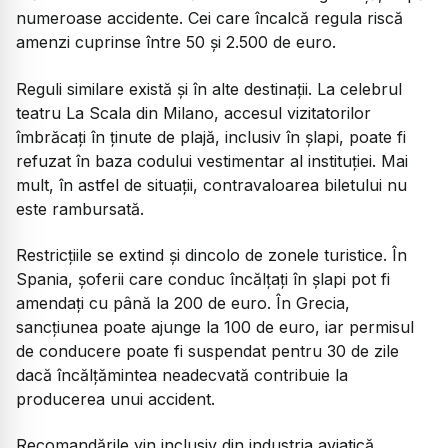
numeroase accidente. Cei care încalcă regula riscă
amenzi cuprinse între 50 și 2.500 de euro.
Reguli similare există și în alte destinații. La celebrul
teatru La Scala din Milano, accesul vizitatorilor
îmbrăcați în ținute de plajă, inclusiv în șlapi, poate fi
refuzat în baza codului vestimentar al instituției. Mai
mult, în astfel de situații, contravaloarea biletului nu
este rambursată.
Restricțiile se extind și dincolo de zonele turistice. În
Spania, șoferii care conduc încălțați în șlapi pot fi
amendați cu până la 200 de euro. În Grecia,
sancțiunea poate ajunge la 100 de euro, iar permisul
de conducere poate fi suspendat pentru 30 de zile
dacă încălțămintea neadecvată contribuie la
producerea unui accident.
Recomandările vin inclusiv din industria aviatică.