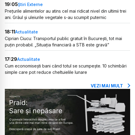
19:05
Știri Externe
Prețurile alimentelor au atins cel mai ridicat nivel din ultimii trei
ani. Grâul și uleiurile vegetale s-au scumpit puternic
18:11
Actualitate
Ciprian Ciucu: Transportul public gratuit în București, tot mai
puțin probabil. „Situația financiară a STB este gravă”
17:29
Actualitate
Cum economisești bani când totul se scumpește. 10 schimbări
simple care pot reduce cheltuielile lunare
VEZI MAI MULT