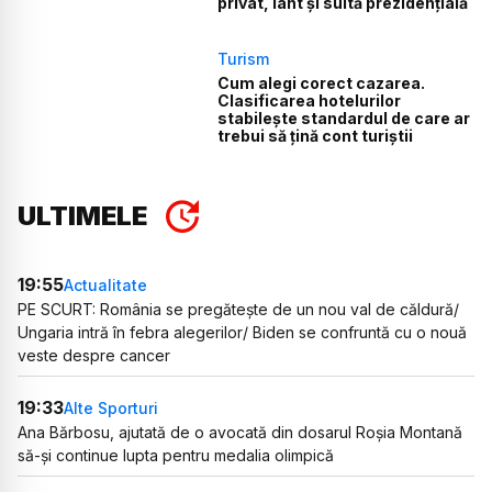
privat, iaht și suită prezidențială
Turism
Cum alegi corect cazarea.
Clasificarea hotelurilor
stabilește standardul de care ar
trebui să țină cont turiștii
ULTIMELE
19:55
Actualitate
PE SCURT: România se pregătește de un nou val de căldură/
Ungaria intră în febra alegerilor/ Biden se confruntă cu o nouă
veste despre cancer
19:33
Alte Sporturi
Ana Bărbosu, ajutată de o avocată din dosarul Roșia Montană
să-și continue lupta pentru medalia olimpică