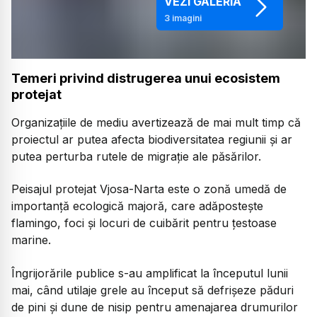
VEZI GALERIA
3
imagini
Temeri privind distrugerea unui ecosistem
protejat
Organizațiile de mediu avertizează de mai mult timp că
proiectul ar putea afecta biodiversitatea regiunii și ar
putea perturba rutele de migrație ale păsărilor.
Peisajul protejat Vjosa-Narta este o zonă umedă de
importanță ecologică majoră, care adăpostește
flamingo, foci și locuri de cuibărit pentru țestoase
marine.
Îngrijorările publice s-au amplificat la începutul lunii
mai, când utilaje grele au început să defrișeze păduri
de pini și dune de nisip pentru amenajarea drumurilor