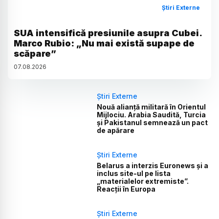
Știri Externe
SUA intensifică presiunile asupra Cubei.
Marco Rubio: „Nu mai există supape de
scăpare”
07
.
08
.
2026
Știri Externe
Nouă alianță militară în Orientul
Mijlociu. Arabia Saudită, Turcia
și Pakistanul semnează un pact
de apărare
Știri Externe
Belarus a interzis Euronews și a
inclus site-ul pe lista
„materialelor extremiste”.
Reacții în Europa
Știri Externe