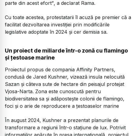
parte din acest efort”
, a declarat Rama.
Cu toate acestea, protestatarii îl acuză pe premier că a
facilitat dezvoltarea investiției prin modificările
legislative adoptate în 2024 și cer demisia sa.
Un proiect de miliarde într-o zonă cu flamingo
și țestoase marine
Proiectul propus de compania Affinity Partners,
condusă de Jared Kushner, vizează insula nelocuită
Sazan și câteva sute de hectare din peisajul protejat
Vjosa-Narta. Zona este cunoscută pentru
biodiversitatea sa și adăpostește colonii de flamingo,
foci și o arie de reproducere a țestoaselor marine
În august 2024, Kushner a prezentat planurile de
transformare a regiunii într-o stațiune de lux. Potrivit
informațiilor apărute în presa internațională, proiectul