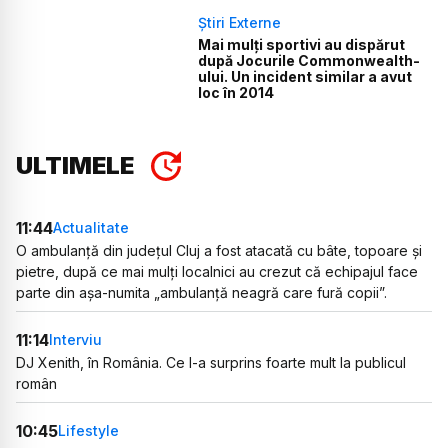
Știri Externe
Mai mulți sportivi au dispărut
după Jocurile Commonwealth-
ului. Un incident similar a avut
loc în 2014
ULTIMELE
11:44
Actualitate
O ambulanță din județul Cluj a fost atacată cu bâte, topoare și
pietre, după ce mai mulți localnici au crezut că echipajul face
parte din așa-numita „ambulanță neagră care fură copii”.
11:14
Interviu
DJ Xenith, în România. Ce l-a surprins foarte mult la publicul
român
10:45
Lifestyle