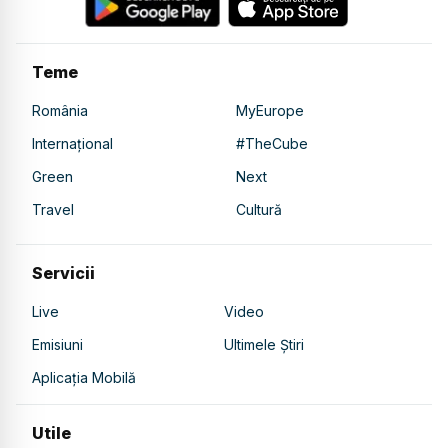
Teme
România
MyEurope
Internațional
#TheCube
Green
Next
Travel
Cultură
Servicii
Live
Video
Emisiuni
Ultimele Știri
Aplicația Mobilă
Utile