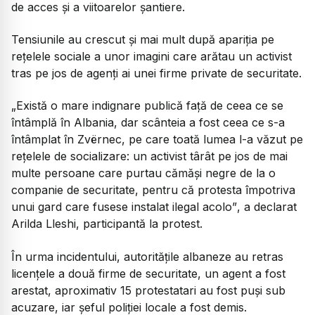
de acces și a viitoarelor șantiere.
Tensiunile au crescut și mai mult după apariția pe
rețelele sociale a unor imagini care arătau un activist
tras pe jos de agenți ai unei firme private de securitate.
„Există o mare indignare publică față de ceea ce se
întâmplă în Albania, dar scânteia a fost ceea ce s-a
întâmplat în Zvërnec, pe care toată lumea l-a văzut pe
rețelele de socializare: un activist târât pe jos de mai
multe persoane care purtau cămăși negre de la o
companie de securitate, pentru că protesta împotriva
unui gard care fusese instalat ilegal acolo”
, a declarat
Arilda Lleshi, participantă la protest.
În urma incidentului, autoritățile albaneze au retras
licențele a două firme de securitate, un agent a fost
arestat, aproximativ 15 protestatari au fost puși sub
acuzare, iar șeful poliției locale a fost demis.