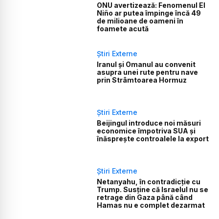
ONU avertizează: Fenomenul El
Niño ar putea împinge încă 49
de milioane de oameni în
foamete acută
Știri Externe
Iranul și Omanul au convenit
asupra unei rute pentru nave
prin Strâmtoarea Hormuz
Știri Externe
Beijingul introduce noi măsuri
economice împotriva SUA și
înăsprește controalele la export
Știri Externe
Netanyahu, în contradicție cu
Trump. Susține că Israelul nu se
retrage din Gaza până când
Hamas nu e complet dezarmat