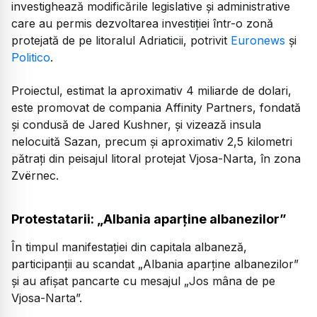
investighează modificările legislative și administrative
care au permis dezvoltarea investiției într-o zonă
protejată de pe litoralul Adriaticii, potrivit
Euronews
și
Politico
.
Proiectul, estimat la aproximativ 4 miliarde de dolari,
este promovat de compania Affinity Partners, fondată
și condusă de Jared Kushner, și vizează insula
nelocuită Sazan, precum și aproximativ 2,5 kilometri
pătrați din peisajul litoral protejat Vjosa-Narta, în zona
Zvërnec.
Protestatarii: „Albania aparține albanezilor”
În timpul manifestației din capitala albaneză,
participanții au scandat „Albania aparține albanezilor”
și au afișat pancarte cu mesajul „Jos mâna de pe
Vjosa-Narta”.