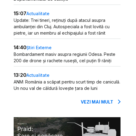
15:07
Actualitate
Update: Trei tineri, reținuți după atacul asupra
ambulanței din Cluj. Autospeciala a fost lovită cu
pietre, iar un membru al echipajului a fost rănit
14:40
Știri Externe
Bombardament masiv asupra regiunii Odesa. Peste
200 de drone și rachete rusești, cel puțin 9 răniți
13:20
Actualitate
ANM: România a scăpat pentru scurt timp de caniculă.
Un nou val de căldură lovește țara de luni
VEZI MAI MULT