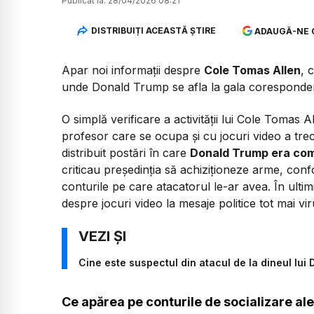
Publicat la:
28/04/2026 08:21
DISTRIBUIȚI ACEASTĂ ȘTIRE
ADAUGĂ-NE 
Apar noi informații despre
Cole Tomas Allen
, 
unde Donald Trump se afla la gala corespondenț
O simplă verificare a activității lui Cole Tomas 
profesor care se ocupa și cu jocuri video a trec
distribuit postări în care
Donald Trump era comp
criticau președinția să achiziționeze arme, co
conturile pe care atacatorul le-ar avea. În ultimi
despre jocuri video la mesaje politice tot mai vir
Cine este suspectul din atacul de la dineul lui
Ce apărea pe conturile de socializare ale