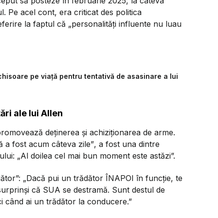
ceput să posteze în februarie 2025, la câteva
Pe acel cont, era criticat des politica
eferire la faptul că
„personalități influente nu luau
chisoare pe viață pentru tentativă de asasinare a lui
i ale lui Allen
i promovează deținerea și achiziționarea de arme.
a fost acum câteva zile”
, a fost una dintre
ului:
„Al doilea cel mai bun moment este astăzi”.
dător”:
„Dacă pui un trădător ÎNAPOI în funcție, te
 surprinși că SUA se destramă. Sunt destul de
ci când ai un trădător la conducere.”