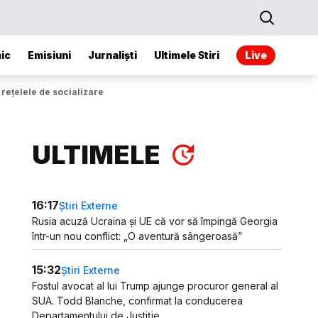
ic
Emisiuni
Jurnaliști
Ultimele Stiri
Live
 rețelele de socializare
ULTIMELE
16:17
Știri Externe
Rusia acuză Ucraina și UE că vor să împingă Georgia
într-un nou conflict: „O aventură sângeroasă”
15:32
Știri Externe
Fostul avocat al lui Trump ajunge procuror general al
SUA. Todd Blanche, confirmat la conducerea
Departamentului de Justiție