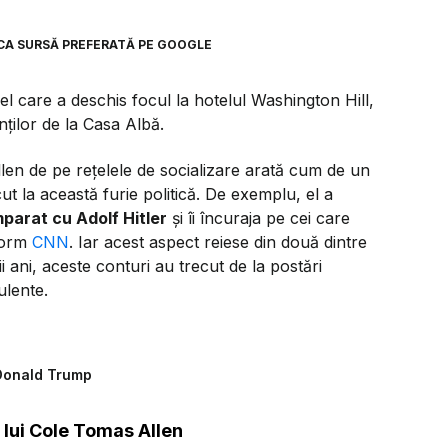
CA SURSĂ PREFERATĂ PE GOOGLE
cel care a deschis focul la hotelul Washington Hill,
ilor de la Casa Albă.
Allen de pe rețelele de socializare arată cum de un
ut la această furie politică. De exemplu, el a
arat cu Adolf Hitler
și îi încuraja pe cei care
nform
CNN
. Iar acest aspect reiese din două dintre
i ani, aceste conturi au trecut de la postări
ulente.
 Donald Trump
 lui Cole Tomas Allen