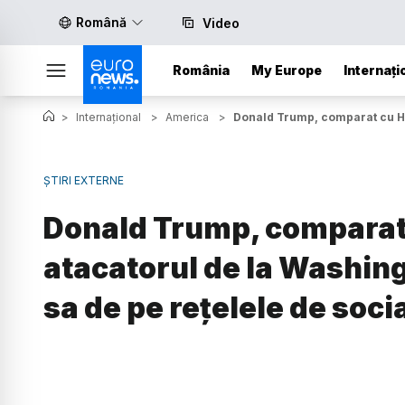
Română
Video
România
My Europe
Internați
>
Internațional
>
America
>
Donald Trump, comparat cu Hitl
ȘTIRI EXTERNE
Donald Trump, comparat 
atacatorul de la Washing
sa de pe rețelele de soci