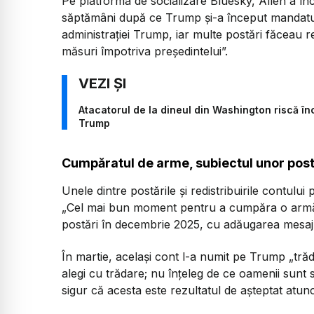
Pe platforma de socializare Bluesky, Allen a în
săptămâni după ce Trump și-a început mandatul. 
administrației Trump, iar multe postări făceau r
măsuri împotriva președintelui”.
Atacatorul de la dineul din Washington riscă în
Trump
Cumpăratul de arme, subiectul unor postăr
Unele dintre postările și redistribuirile contulu
„Cel mai bun moment pentru a cumpăra o armă 
postări în decembrie 2025, cu adăugarea mesaj
În martie, același cont l-a numit pe Trump „tră
alegi cu trădare; nu înțeleg de ce oamenii sunt
sigur că acesta este rezultatul de așteptat atun