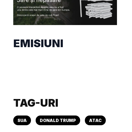
EMISIUNI
TAG-URI
SUA
DONALD TRUMP
ATAC