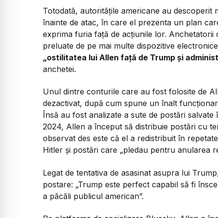
Totodată, autoritățile americane au descoperit m
înainte de atac, în care el prezenta un plan care î
exprima furia față de acțiunile lor. Anchetatorii
preluate de pe mai multe dispozitive electronice
„ostilitatea lui Allen față de Trump și adminis
anchetei.
Unul dintre conturile care au fost folosite de 
dezactivat, după cum spune un înalt funcționar a
Însă au fost analizate a sute de postări salvat
2024, Allen a început să distribuie postări cu temă
observat des este că el a redistribuit în repet
Hitler și postări care
„pledau pentru anularea rez
Legat de tentativa de asasinat asupra lui Trump
postare:
„Trump este perfect capabil să fi însce
a păcăli publicul american”.