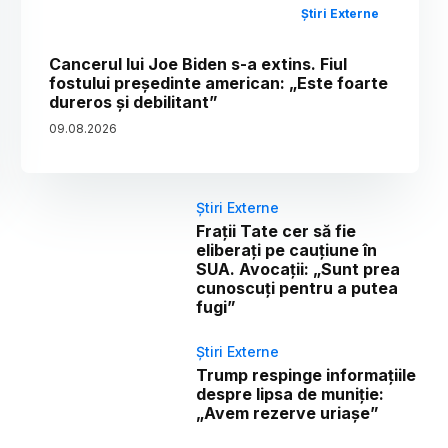
Știri Externe
Cancerul lui Joe Biden s-a extins. Fiul
fostului președinte american: „Este foarte
dureros și debilitant”
09
.
08
.
2026
Știri Externe
Frații Tate cer să fie
eliberați pe cauțiune în
SUA. Avocații: „Sunt prea
cunoscuți pentru a putea
fugi”
Știri Externe
Trump respinge informațiile
despre lipsa de muniție:
„Avem rezerve uriașe”