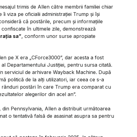
esajul trimis de Allen către membrii familiei chiar
i viza pe oficialii administrației Trump și își
 consideră că postările, precum și informațiile
 confiscate în ultimele zile, demonstrează
trația sa”
, conform unor surse apropiate
Allen pe X era „CForce3000”, dar acesta a fost
l Departamentului Justiției, pentru sursa citată.
e în serviciul de arhivare Wayback Machine. După
 politică de la alți utilizatori, iar ceea ce s-a
ate rânduri postări în care Trump era comparat cu
ultatelor alegerilor din acel an”.
, din Pennsylvania, Allen a distribuit următoarea
nat o tentativă falsă de asasinat asupra sa pentru