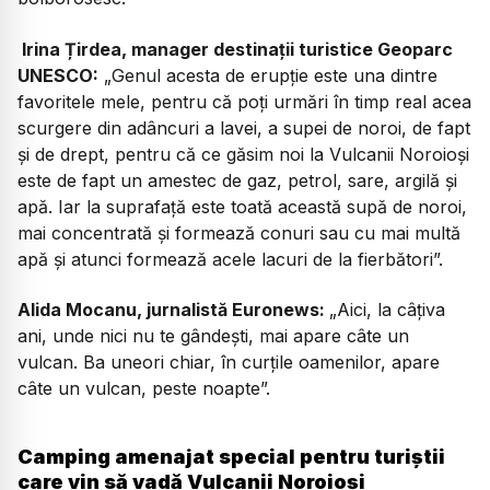
Irina Țirdea, manager destinații turistice Geoparc
UNESCO:
„Genul acesta de erupție este una dintre
favoritele mele, pentru că poți urmări în timp real acea
scurgere din adâncuri a lavei, a supei de noroi, de fapt
și de drept, pentru că ce găsim noi la Vulcanii Noroioși
este de fapt un amestec de gaz, petrol, sare, argilă și
apă. Iar la suprafață este toată această supă de noroi,
mai concentrată și formează conuri sau cu mai multă
apă și atunci formează acele lacuri de la fierbători”.
Alida Mocanu, jurnalistă Euronews:
„Aici, la câțiva
ani, unde nici nu te gândești, mai apare câte un
vulcan. Ba uneori chiar, în curțile oamenilor, apare
câte un vulcan, peste noapte”.
Camping amenajat special pentru turiștii
care vin să vadă Vulcanii Noroioși