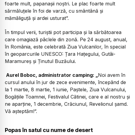
foarte mult, papanașii noștri. Le plac foarte mult
sărmăluțele în foi de varză, cu smântână și
mămăliguță și ardei usturat”.
În timpul verii, turiștii pot participa și la sărbătoarea
care omagiază pâclele din zonă. Pe 24 august, anual,
în România, este celebrată Ziua Vulcanilor, în special
în geoparcurile UNESCO: Țara Hațegului, Gutâi-
Maramureș și Ținutul Buzăului.
Aurel Boboc, administrator camping:
„
Noi avem în
cursul anului în jur de zece evenimente, începând de
la 1 martie, 8 martie, 1 iunie, Paștele, Ziua Vulcanului,
Bogățiile Toamnei, Festivalul Cătinei, care e al nostru și
ne aparține, 1 decembrie, Crăciunul, Revelionul șamd.
Vă așteptăm!”.
Popas în satul cu nume de desert