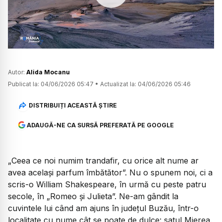
Watch
Autor:
Alida Mocanu
Publicat la:
04/06/2026 05:47
•
Actualizat la:
04/06/2026 05:46
DISTRIBUIȚI ACEASTĂ ȘTIRE
ADAUGĂ-NE CA SURSĂ PREFERATĂ PE GOOGLE
„Ceea ce noi numim trandafir, cu orice alt nume ar
avea același parfum îmbătător”. Nu o spunem noi, ci a
scris-o William Shakespeare, în urmă cu peste patru
secole, în „Romeo și Julieta”. Ne-am gândit la
cuvintele lui când am ajuns în județul Buzău, într-o
localitate cu nume cât se poate de dulce: satul Mierea.