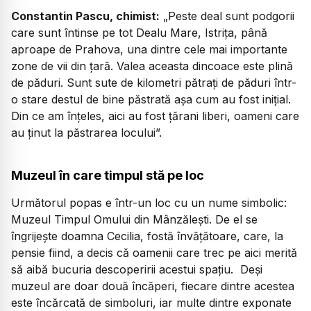
Constantin Pascu, chimist:
„Peste deal sunt podgorii
care sunt întinse pe tot Dealu Mare, Istrița, până
aproape de Prahova, una dintre cele mai importante
zone de vii din țară. Valea aceasta dincoace este plină
de păduri. Sunt sute de kilometri pătrați de păduri într-
o stare destul de bine păstrată așa cum au fost inițial.
Din ce am înțeles, aici au fost țărani liberi, oameni care
au ținut la păstrarea locului”.
Muzeul în care timpul stă pe loc
Următorul popas e într-un loc cu un nume simbolic:
Muzeul Timpul Omului din Mânzălești. De el se
îngrijește doamna Cecilia, fostă învățătoare, care, la
pensie fiind, a decis că oamenii care trec pe aici merită
să aibă bucuria descoperirii acestui spațiu. Deși
muzeul are doar două încăperi, fiecare dintre acestea
este încărcată de simboluri, iar multe dintre exponate