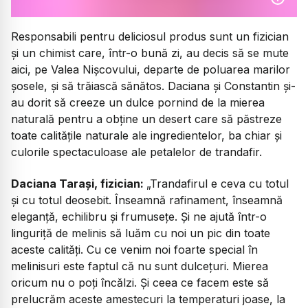
Responsabili pentru deliciosul produs sunt un fizician
și un chimist care, într-o bună zi, au decis să se mute
aici, pe Valea Nișcovului, departe de poluarea marilor
șosele, și să trăiască sănătos. Daciana și Constantin și-
au dorit să creeze un dulce pornind de la mierea
naturală pentru a obține un desert care să păstreze
toate calitățile naturale ale ingredientelor, ba chiar și
culorile spectaculoase ale petalelor de trandafir.
Daciana Tarași, fizician:
„Trandafirul e ceva cu totul
și cu totul deosebit. Înseamnă rafinament, înseamnă
eleganță, echilibru și frumusețe. Și ne ajută într-o
linguriță de melinis să luăm cu noi un pic din toate
aceste calități. Cu ce venim noi foarte special în
melinisuri este faptul că nu sunt dulcețuri. Mierea
oricum nu o poți încălzi. Și ceea ce facem este să
prelucrăm aceste amestecuri la temperaturi joase, la