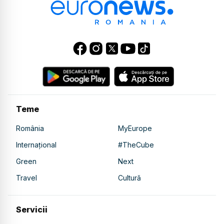
Teme
România
MyEurope
Internațional
#TheCube
Green
Next
Travel
Cultură
Servicii