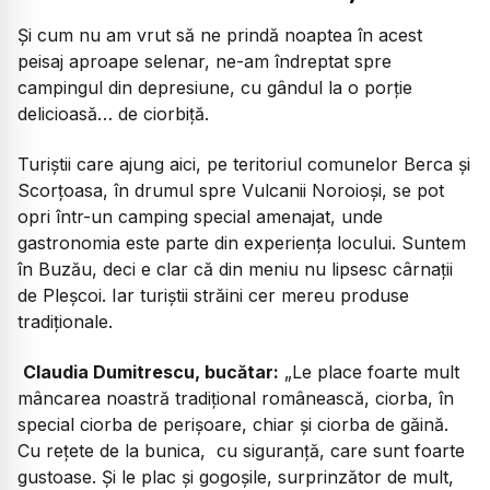
Și cum nu am vrut să ne prindă noaptea în acest
peisaj aproape selenar, ne-am îndreptat spre
campingul din depresiune, cu gândul la o porție
delicioasă… de ciorbiță.
Turiștii care ajung aici, pe teritoriul comunelor Berca și
Scorțoasa, în drumul spre Vulcanii Noroioși, se pot
opri într-un camping special amenajat, unde
gastronomia este parte din experiența locului. Suntem
în Buzău, deci e clar că din meniu nu lipsesc cârnații
de Pleșcoi. Iar turiștii străini cer mereu produse
tradiționale.
Claudia Dumitrescu, bucătar:
„Le place foarte mult
mâncarea noastră tradițional românească, ciorba, în
special ciorba de perișoare, chiar și ciorba de găină.
Cu rețete de la bunica, cu siguranță, care sunt foarte
gustoase. Și le plac și gogoșile, surprinzător de mult,