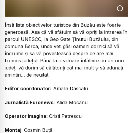
Însă lista obiectivelor turistice din Buzău este foarte
generoasă. Așa că vă sfătuim să vă opriți la intrarea în
parcul UNESCO, la Geo Gate Ținutul Buzăului, din
comuna Berca, unde veți găsi oameni dornici să vă
îndrume și să vă povestească despre ce are mai
frumos județul. Până la o viitoare întâlnire cu un nou
județ, vă dorim să călătoriți cât mai mult și să adunați
amintiri… de neuitat.
Editor coordonator:
Amalia Dascălu
Jurnalistă Euronews:
Alida Mocanu
Operator imagine:
Cristi Petrescu
Montaj
: Cosmin Buță