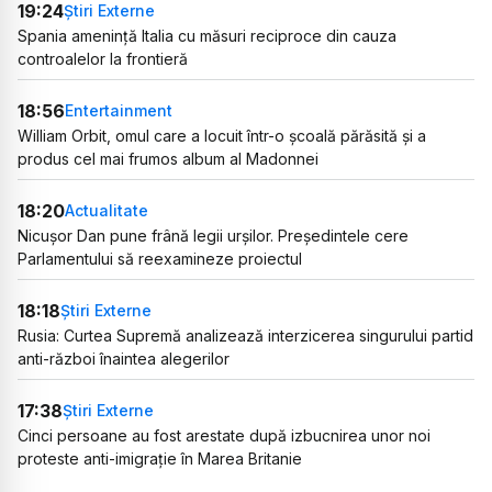
19:24
Știri Externe
Spania amenință Italia cu măsuri reciproce din cauza
controalelor la frontieră
18:56
Entertainment
William Orbit, omul care a locuit într-o școală părăsită și a
produs cel mai frumos album al Madonnei
18:20
Actualitate
Nicușor Dan pune frână legii urșilor. Președintele cere
Parlamentului să reexamineze proiectul
18:18
Știri Externe
Rusia: Curtea Supremă analizează interzicerea singurului partid
anti-război înaintea alegerilor
17:38
Știri Externe
Cinci persoane au fost arestate după izbucnirea unor noi
proteste anti-imigrație în Marea Britanie