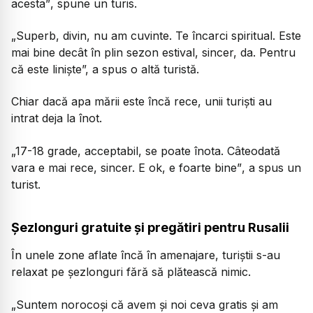
acesta”
, spune un turis.
„Superb, divin, nu am cuvinte. Te încarci spiritual. Este
mai bine decât în plin sezon estival, sincer, da. Pentru
că este liniște”,
a spus o altă turistă.
Chiar dacă apa mării este încă rece, unii turiști au
intrat deja la înot.
„17-18 grade, acceptabil, se poate înota. Câteodată
vara e mai rece, sincer. E ok, e foarte bine”
, a spus un
turist.
Șezlonguri gratuite și pregătiri pentru Rusalii
În unele zone aflate încă în amenajare, turiștii s-au
relaxat pe șezlonguri fără să plătească nimic.
„Suntem norocoși că avem și noi ceva gratis și am