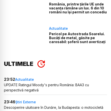
România, printre țările UE unde
vacanța rămâne un lux. 6 din 10
români nu își permit un concediu
Actualitate
Pericol pe Autostrada Soarelui.
Bucăți de metal, găsite pe
carosabil: șoferii sunt avertizați
ULTIMELE
23:52
Actualitate
UPDATE Ratingul Moody's pentru România: BAA3 cu
perspectivă negativă
23:46
Știri Externe
Descoperire uluitoare în Dunăre, la Budapesta: o motocicletă