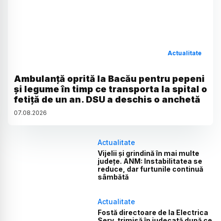
Actualitate
Ambulanță oprită la Bacău pentru pepeni
și legume în timp ce transporta la spital o
fetiță de un an. DSU a deschis o anchetă
07
.
08
.
2026
Actualitate
Vijelii și grindină în mai multe
județe. ANM: Instabilitatea se
reduce, dar furtunile continuă
sâmbătă
Actualitate
Fostă directoare de la Electrica
Serv, trimisă în judecată după ce