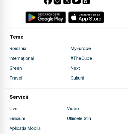
Teme
România
MyEurope
Internațional
#TheCube
Green
Next
Travel
Cultură
Servicii
Live
Video
Emisiuni
Ultimele Știri
Aplicația Mobilă