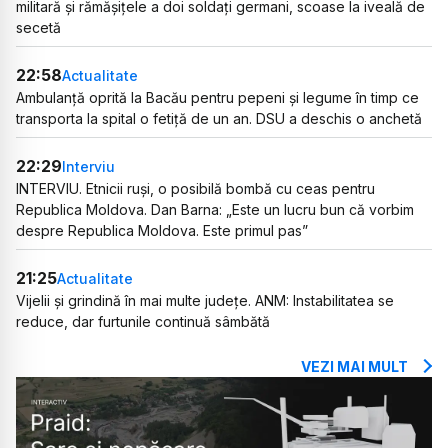
militară și rămășițele a doi soldați germani, scoase la iveală de
secetă
22:58
Actualitate
Ambulanță oprită la Bacău pentru pepeni și legume în timp ce
transporta la spital o fetiță de un an. DSU a deschis o anchetă
22:29
Interviu
INTERVIU. Etnicii ruși, o posibilă bombă cu ceas pentru
Republica Moldova. Dan Barna: „Este un lucru bun că vorbim
despre Republica Moldova. Este primul pas”
21:25
Actualitate
Vijelii și grindină în mai multe județe. ANM: Instabilitatea se
reduce, dar furtunile continuă sâmbătă
VEZI MAI MULT