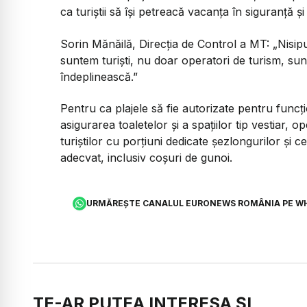
ca turiștii să își petreacă vacanța în siguranță și
Sorin Mănăilă, Direcția de Control a MT:
„Nisipu
suntem turiști, nu doar operatori de turism, sunt
îndeplinească.”
Pentru ca plajele să fie autorizate pentru funcț
asigurarea toaletelor și a spațiilor tip vestiar, o
turiștilor cu porțiuni dedicate șezlongurilor și c
adecvat, inclusiv coșuri de gunoi.
URMĂREȘTE CANALUL EURONEWS ROMÂNIA PE W
TE-AR PUTEA INTERESA ȘI