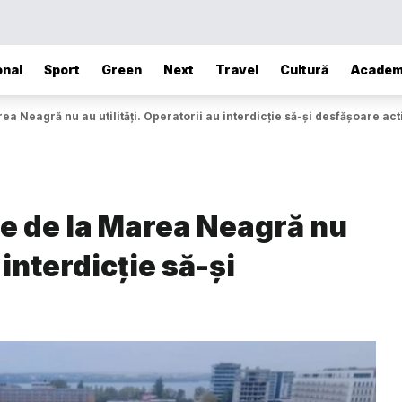
onal
Sport
Green
Next
Travel
Cultură
Academ
ea Neagră nu au utilități. Operatorii au interdicție să-și desfășoare act
le de la Marea Neagră nu
 interdicție să-și