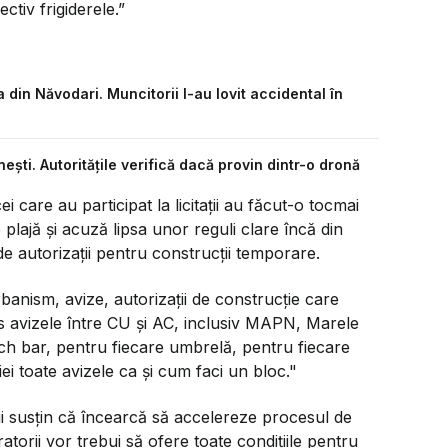
ctiv frigiderele.”
 din Năvodari. Muncitorii l-au lovit accidental în
ești. Autoritățile verifică dacă provin dintr-o dronă
 care au participat la licitații au făcut-o tocmai
 plajă și acuză lipsa unor reguli clare încă din
de autorizații pentru construcții temporare.
rbanism, avize, autorizații de construcție care
les avizele între CU și AC, inclusiv MAPN, Marele
ch bar, pentru fiecare umbrelă, pentru fiecare
 iei toate avizele ca și cum faci un bloc."
ui susțin că încearcă să accelereze procesul de
atorii vor trebui să ofere toate condițiile pentru