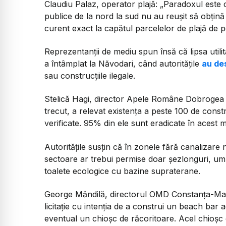
Claudiu Palaz, operator plajă:
„Paradoxul este că
publice de la nord la sud nu au reuşit să obțină
curent exact la capătul parcelelor de plajă de p
Reprezentanții de mediu spun însă că lipsa utilită
a întâmplat la Năvodari, când autoritățile
au des
sau construcțiile ilegale.
Stelică Hagi, director Apele Române Dobrogea 
trecut, a relevat existența a peste 100 de cons
verificate. 95% din ele sunt eradicate în acest
Autoritățile susțin că în zonele fără canalizare 
sectoare ar trebui permise doar șezlonguri, um
toalete ecologice cu bazine supraterane.
George Măndilă, directorul OMD Constanța-M
licitaţie cu intenţia de a construi un beach bar
eventual un chioşc de răcoritoare. Acel chioșc