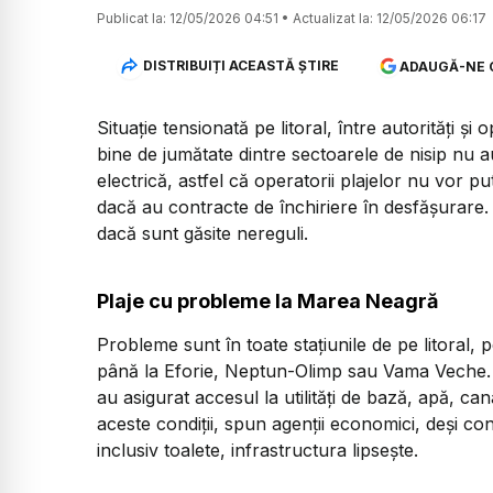
Publicat la:
12/05/2026 04:51
•
Actualizat la:
12/05/2026 06:17
DISTRIBUIȚI ACEASTĂ ȘTIRE
ADAUGĂ-NE 
Situație tensionată pe litoral, între autorități și 
bine de jumătate dintre sectoarele de nisip nu au
electrică, astfel că operatorii plajelor nu vor 
dacă au contracte de închiriere în desfășurare. M
dacă sunt găsite nereguli.
Plaje cu probleme la Marea Neagră
Probleme sunt în toate stațiunile de pe litoral,
până la Eforie, Neptun-Olimp sau Vama Veche. C
au asigurat accesul la utilități de bază, apă, cana
aceste condiții, spun agenții economici, deși cont
inclusiv toalete, infrastructura lipsește.