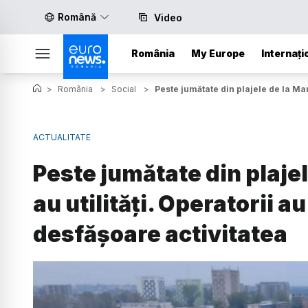
Română
Video
România
My Europe
Internați
>
România
>
Social
>
Peste jumătate din plajele de la Mar
ACTUALITATE
Peste jumătate din plaje
au utilități. Operatorii au
desfășoare activitatea