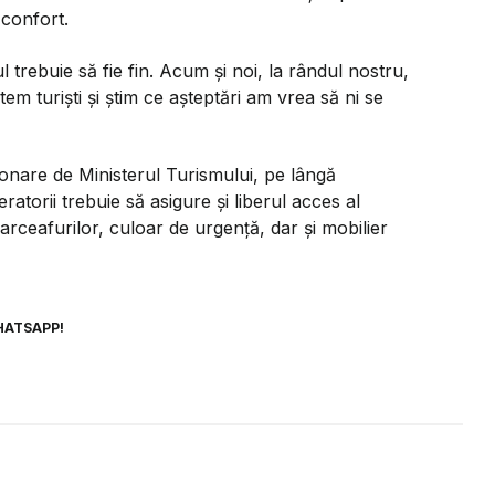
 confort.
l trebuie să fie fin. Acum și noi, la rândul nostru,
em turiști și știm ce așteptări am vrea să ni se
ionare de Ministerul Turismului, pe lângă
peratorii trebuie să asigure și liberul acces al
earceafurilor, culoar de urgență, dar și mobilier
HATSAPP!