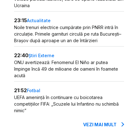
Ucraina
23:15
Actualitate
Noile trenuri electrice cumpărate prin PNRR intră în
circulație. Primele garnituri circulă pe ruta București–
Brașov după aproape un an de întârzieri
22:40
Știri Externe
ONU avertizează: Fenomenul El Niño ar putea
împinge încă 49 de milioane de oameni în foamete
acută
21:52
Fotbal
UEFA amenință în continuare cu boicotarea
competițiilor FIFA: „Scuzele lui Infantino nu schimbă
nimic”
VEZI MAI MULT