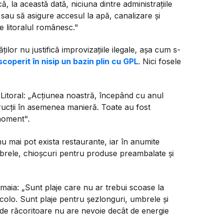
, la această dată, niciuna dintre administraţiile
 sau să asigure accesul la apă, canalizare şi
e litoralul românesc."
ților nu justifică improvizațiile ilegale, așa cum s-
coperit în nisip un bazin plin cu GPL
. Nici fosele
Litoral:
„Acțiunea noastră, începând cu anul
trucții în asemenea manieră. Toate au fost
 moment".
nu mai pot exista restaurante, iar în anumite
brele, chioșcuri pentru produse preambalate și
amaia:
„Sunt plaje care nu ar trebui scoase la
 acolo. Sunt plaje pentru şezlonguri, umbrele şi
 de răcoritoare nu are nevoie decât de energie