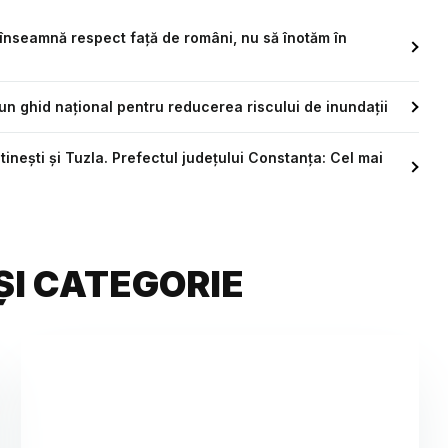
l înseamnă respect față de români, nu să înotăm în
 un ghid național pentru reducerea riscului de inundații
tinești și Tuzla. Prefectul județului Constanța: Cel mai
ȘI CATEGORIE