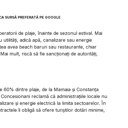
CA SURSĂ PREFERATĂ PE GOOGLE
operatorii de plaje, înainte de sezonul estival. Mai
 utilități, adică apă, canalizare sau energie
putea avea beach baruri sau restaurante, chiar
ai mult, riscă să fie sancționați de autorități,
 pe 60% dintre plaje, de la Mamaia și Constanța
oncesionarii reclamă că administrațiile locale nu
lizare și energie electrică la limita sectoarelor. În
ractele îi obligă să ofere turiștilor dotări minime,