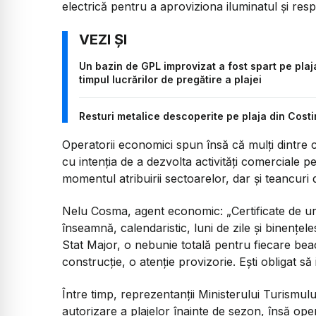
electrică pentru a aproviziona iluminatul și respe
Un bazin de GPL improvizat a fost spart pe plaja
timpul lucrărilor de pregătire a plajei
Resturi metalice descoperite pe plaja din Costin
Operatorii economici spun însă că mulți dintre cei
cu intenția de a dezvolta activități comerciale pe
momentul atribuirii sectoarelor, dar și teancuri 
Nelu Cosma, agent economic:
„Certificate de u
înseamnă, calendaristic, luni de zile și binențe
Stat Major, o nebunie totală pentru fiecare bea
construcție, o atenție provizorie. Ești obligat să
Între timp, reprezentanții Ministerului Turismul
autorizare a plajelor înainte de sezon, însă oper