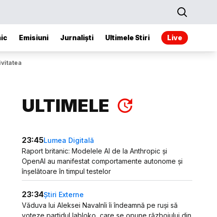
ic
Emisiuni
Jurnaliști
Ultimele Stiri
Live
ivitatea
ULTIMELE
23:45
Lumea Digitală
Raport britanic: Modelele AI de la Anthropic și
OpenAI au manifestat comportamente autonome și
înșelătoare în timpul testelor
23:34
Știri Externe
Văduva lui Aleksei Navalnîi îi îndeamnă pe ruși să
voteze partidul Iabloko, care se opune războiului din