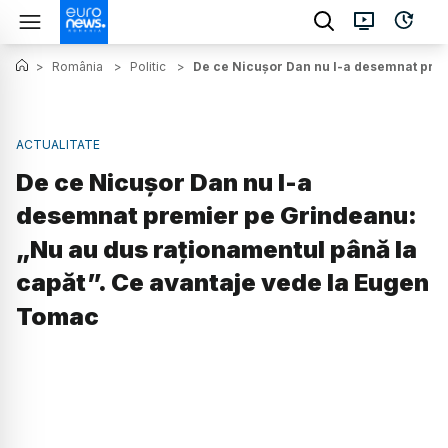
>
România
>
Politic
>
De ce Nicușor Dan nu l-a desemnat prem
ACTUALITATE
De ce Nicușor Dan nu l-a
desemnat premier pe Grindeanu:
„Nu au dus raționamentul până la
capăt”. Ce avantaje vede la Eugen
Tomac