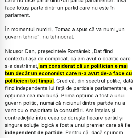
care nu face parte dintr-un partid parlamentar, însă
face totuși parte dintr-un partid care nu este în
parlament.
În momentul numirii, Tomac a spus că va numi
„un
guvern tehnic”
, nu tehnocrat.
Nicușor Dan, președintele României:
„Dat fiind
contextul așa de complicat, că am avut o coaliție care
s-a destrămat,
am considerat că un politician e mai
bun decât un economist care n-a avut de-a face cu
politicieni tot timpul
. Cred că, din spectrul politic, dată
fiind independența lui față de partidele parlamentare, e
opțiunea cea mai bună. Prima opțiune a fost a unui
guvern politic, numai că niciunul dintre partide nu a
venit cu o majoritate la consultări. Am înțeles și
contradicțiile între ceea ce dorește fiecare partid și
singura soluție logică a fost a unui premier care să fie
independent de partide
. Pentru că, dacă spunem