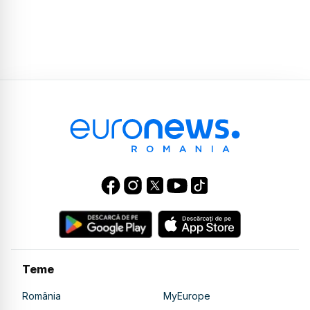
Teme
România
MyEurope