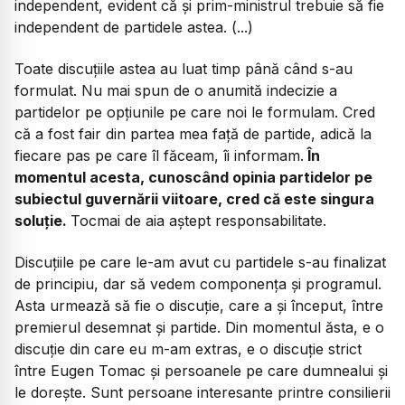
independent, evident că și prim-ministrul trebuie să fie
independent de partidele astea. (...)
Toate discuțiile astea au luat timp până când s-au
formulat. Nu mai spun de o anumită indecizie a
partidelor pe opțiunile pe care noi le formulam. Cred
că a fost fair din partea mea față de partide, adică la
fiecare pas pe care îl făceam, îi informam.
În
momentul acesta, cunoscând opinia partidelor pe
subiectul guvernării viitoare, cred că este singura
soluție.
Tocmai de aia aștept responsabilitate.
Discuțiile pe care le-am avut cu partidele s-au finalizat
de principiu, dar să vedem componența și programul.
Asta urmează să fie o discuție, care a și început, între
premierul desemnat și partide. Din momentul ăsta, e o
discuție din care eu m-am extras, e o discuție strict
între Eugen Tomac și persoanele pe care dumnealui și
le dorește. Sunt persoane interesante printre consilierii