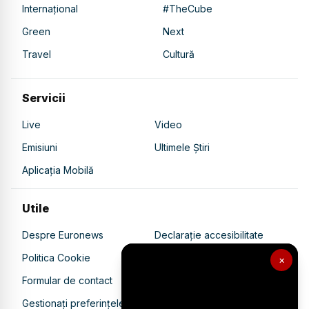
Internațional
#TheCube
Green
Next
Travel
Cultură
Servicii
Live
Video
Emisiuni
Ultimele Știri
Aplicația Mobilă
Utile
Despre Euronews
Declarație accesibilitate
Politica Cookie
Politica de confidențialitate
×
Formular de contact
Transparență în utilizarea AI
Gestionați preferințele