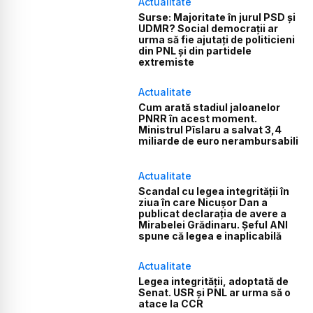
Actualitate
Surse: Majoritate în jurul PSD și
UDMR? Social democrații ar
urma să fie ajutați de politicieni
din PNL și din partidele
extremiste
Actualitate
Cum arată stadiul jaloanelor
PNRR în acest moment.
Ministrul Pîslaru a salvat 3,4
miliarde de euro nerambursabili
Actualitate
Scandal cu legea integrității în
ziua în care Nicușor Dan a
publicat declarația de avere a
Mirabelei Grădinaru. Șeful ANI
spune că legea e inaplicabilă
Actualitate
Legea integrității, adoptată de
Senat. USR și PNL ar urma să o
atace la CCR