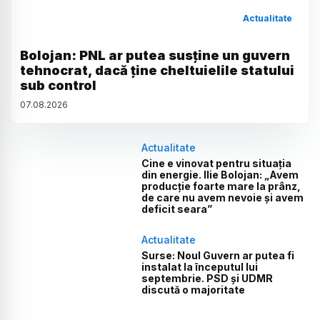
Actualitate
Bolojan: PNL ar putea susține un guvern
tehnocrat, dacă ține cheltuielile statului
sub control
07
.
08
.
2026
Actualitate
Cine e vinovat pentru situația
din energie. Ilie Bolojan: „Avem
producție foarte mare la prânz,
de care nu avem nevoie și avem
deficit seara”
Actualitate
Surse: Noul Guvern ar putea fi
instalat la începutul lui
septembrie. PSD și UDMR
discută o majoritate