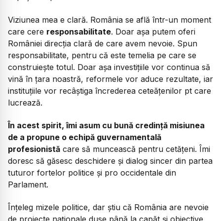
Viziunea mea e clară. România se află într-un moment
care cere
responsabilitate
. Doar așa putem oferi
României direcția clară de care avem nevoie. Spun
responsabilitate, pentru că este temelia pe care se
construiește totul. Doar așa investițiile vor continua să
vină în țara noastră, reformele vor aduce rezultate, iar
instituțiile vor recâștiga încrederea ceteățenilor pt care
lucrează.
În acest spirit, îmi asum cu bună credință misiunea
de a propune o echipă guvernamentală
profesionistă
care să muncească pentru cetățeni. Îmi
doresc să găsesc deschidere și dialog sincer din partea
tuturor fortelor politice și pro occidentale din
Parlament.
Înțeleg mizele politice, dar știu că România are nevoie
de proiecte naționale duse până la capăt și obiective