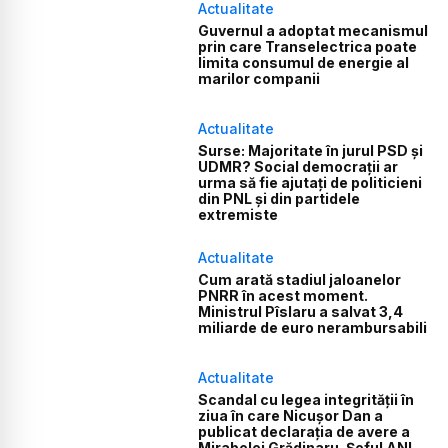
Actualitate
Guvernul a adoptat mecanismul
prin care Transelectrica poate
limita consumul de energie al
marilor companii
Actualitate
Surse: Majoritate în jurul PSD și
UDMR? Social democrații ar
urma să fie ajutați de politicieni
din PNL și din partidele
extremiste
Actualitate
Cum arată stadiul jaloanelor
PNRR în acest moment.
Ministrul Pîslaru a salvat 3,4
miliarde de euro nerambursabili
Actualitate
Scandal cu legea integrității în
ziua în care Nicușor Dan a
publicat declarația de avere a
Mirabelei Grădinaru. Șeful ANI