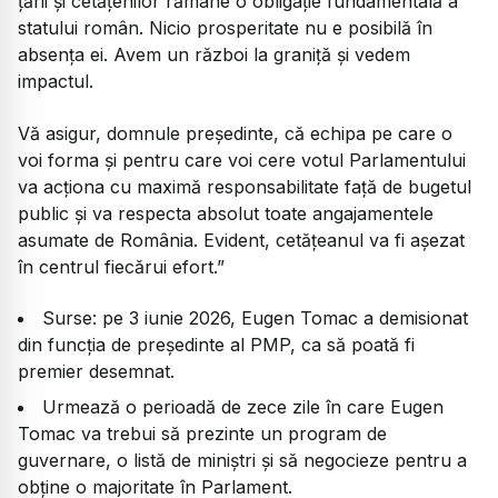
țării și cetățenilor rămâne o obligație fundamentală a
statului român. Nicio prosperitate nu e posibilă în
absența ei. Avem un război la graniță și vedem
impactul.
Vă asigur, domnule președinte, că echipa pe care o
voi forma și pentru care voi cere votul Parlamentului
va acționa cu maximă responsabilitate față de bugetul
public și va respecta absolut toate angajamentele
asumate de România. Evident, cetățeanul va fi așezat
în centrul fiecărui efort.”
Surse: pe 3 iunie 2026, Eugen Tomac a demisionat
din funcția de președinte al PMP, ca să poată fi
premier desemnat.
Urmează o perioadă de zece zile în care Eugen
Tomac va trebui să prezinte un program de
guvernare, o listă de miniștri și să negocieze pentru a
obține o majoritate în Parlament.