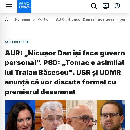
>
România
>
Politic
>
AUR: „Nicușor Dan își face guvern perso
ACTUALITATE
AUR: „Nicușor Dan își face guvern
personal”. PSD: „Tomac e asimilat
lui Traian Băsescu". USR și UDMR
anunță că vor discuta formal cu
premierul desemnat