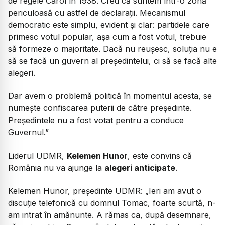
de regele Carol în 1938. Cred că suntem într-o zonă
periculoasă cu astfel de declarații. Mecanismul
democratic este simplu, evident și clar: partidele care
primesc votul popular, așa cum a fost votul, trebuie
să formeze o majoritate. Dacă nu reușesc, soluția nu e
să se facă un guvern al președintelui, ci să se facă alte
alegeri.
Dar avem o problemă politică în momentul acesta, se
numește confiscarea puterii de către președinte.
Președintele nu a fost votat pentru a conduce
Guvernul.”
Liderul UDMR,
Kelemen Hunor
, este convins că
România nu va ajunge la
alegeri anticipate
.
Kelemen Hunor, președinte UDMR
: „Ieri am avut o
discuție telefonică cu domnul Tomac, foarte scurtă, n-
am intrat în amănunte. A rămas ca, după desemnare,