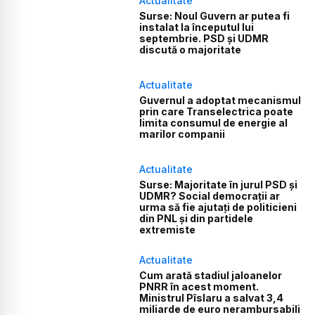
Actualitate
Surse: Noul Guvern ar putea fi
instalat la începutul lui
septembrie. PSD și UDMR
discută o majoritate
Actualitate
Guvernul a adoptat mecanismul
prin care Transelectrica poate
limita consumul de energie al
marilor companii
Actualitate
Surse: Majoritate în jurul PSD și
UDMR? Social democrații ar
urma să fie ajutați de politicieni
din PNL și din partidele
extremiste
Actualitate
Cum arată stadiul jaloanelor
PNRR în acest moment.
Ministrul Pîslaru a salvat 3,4
miliarde de euro nerambursabili