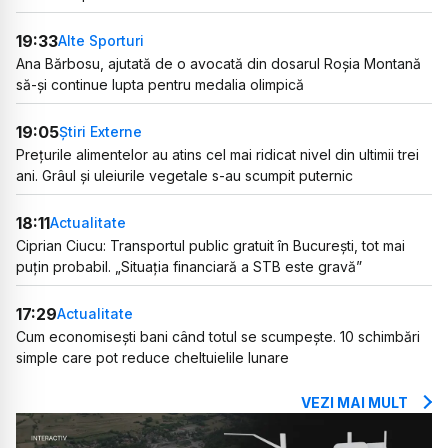
19:33
Alte Sporturi
Ana Bărbosu, ajutată de o avocată din dosarul Roșia Montană
să-și continue lupta pentru medalia olimpică
19:05
Știri Externe
Prețurile alimentelor au atins cel mai ridicat nivel din ultimii trei
ani. Grâul și uleiurile vegetale s-au scumpit puternic
18:11
Actualitate
Ciprian Ciucu: Transportul public gratuit în București, tot mai
puțin probabil. „Situația financiară a STB este gravă”
17:29
Actualitate
Cum economisești bani când totul se scumpește. 10 schimbări
simple care pot reduce cheltuielile lunare
VEZI MAI MULT