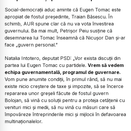
Social-democrații aduc aminte că Eugen Tomac este
apropiat de fostul președinte, Traian Băsescu. În
schimb, AUR spune clar că nu va vota învestirea
guvernului. Ba mai mult, Petrișor Peiu susține că
desemnarea lui Tomac înseamnă că Nicușor Dan și-ar
face „guvern personal.”
Natalia Intotero, deputat PSD:
„Vor exista discuții din
partea lui Eugen Tomac cu partidele.
Vrem să vedem
echipa guvernamentală, programul de guvernare.
Vom pune anumite condiții, în primul rând, să nu mai
existe nicio creștere de taxe și impozite, să se încerce
repararea unor greșeli făcute de fostul guvern
Bolojan, să vină cu soluții pentru a proteja cetățenii cu
venituri mici și medii, să nu vină cu măsuri care să
împovăreze întreprinderile mici și mijlocii în defavoarea
multinaționalelor.