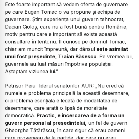
Este foarte important să vedem oferta de guvernare
pe care Eugen Tomac o va propune și echipa de
guvernare. Știm experiența unui guvern tehnocrat,
Dacian Cioloș, care nu a fost bună pentru România,
motiv pentru care e important să existe această
consultare în teritoriu. Îl cunosc pe domnul Tomac,
chiar am muncit împreună, dar dânsul
este asimilat
unui fost președinte, Traian Băsescu
. Pe vremea lui,
guvernele au luat măsuri împotriva populației.
Așteptăm viziunea lui.”
Petrișor Peiu, liderul senatorilor AUR:
„Nu cred că
numele e problema principală la această desemnare,
ci problema esențială e legată de modalitatea de
desemnare, care arată o lipsă de moralitate
democratică.
Practic, e încercarea de a forma un
guvern personal al președintelui,
un fel de guvern
Gheorghe Tătărăscu, în care sigur că erau oameni
care proveneau de la partide, dar care nu erau