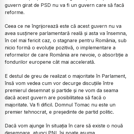
guvern girat de PSD nu va fi un guvern care să facă
reforme.
Ceea ce ne îngrijorează este că acest guvern nu va
avea susținere parlamentară reală și asta va însemna,
în cel mai fericit caz, o stagnare pentru România, sub
nicio formă o evoluție pozitivă, o implementare a
reformelor de care România are nevoie, o absorbție a
fondurilor europene cât mai accelerată.
E destul de greu de realizat o majoritate în Parlament,
însă vom vedea cum vor decurge discuțiile între
premierul desemnat și partide și ne vom da seama
dacă acest guvern are posibilitatea să facă o
majoritate. Va fi dificil. Domnul Tomac nu este un
premier tehnocrat, e președinte de partid politic.
Dacă vom ajunge în situația în care să existe o nouă
desemnare, atunci PNL își poate asuma