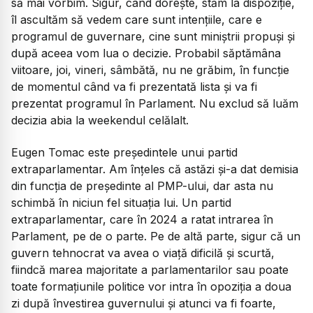
să mai vorbim. Sigur, când dorește, stăm la dispoziție,
îl ascultăm să vedem care sunt intențiile, care e
programul de guvernare, cine sunt miniștrii propuși și
după aceea vom lua o decizie. Probabil săptămâna
viitoare, joi, vineri, sâmbătă, nu ne grăbim, în funcție
de momentul când va fi prezentată lista și va fi
prezentat programul în Parlament. Nu exclud să luăm
decizia abia la weekendul celălalt.
Eugen Tomac este președintele unui partid
extraparlamentar. Am înțeles că astăzi și-a dat demisia
din funcția de președinte al PMP-ului, dar asta nu
schimbă în niciun fel situația lui. Un partid
extraparlamentar, care în 2024 a ratat intrarea în
Parlament, pe de o parte. Pe de altă parte, sigur că un
guvern tehnocrat va avea o viață dificilă și scurtă,
fiindcă marea majoritate a parlamentarilor sau poate
toate formațiunile politice vor intra în opoziția a doua
zi după învestirea guvernului și atunci va fi foarte,