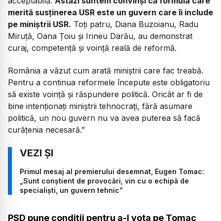
acceptabilă.
Astăzi suntem convinși că formula care
merită susținerea USR este un guvern care îi include
pe miniștrii USR.
Toți patru, Diana Buzoianu, Radu
Miruță, Oana Țoiu și Irineu Darău, au demonstrat
curaj, competență și voință reală de reformă.
România a văzut cum arată miniștrii care fac treabă.
Pentru a continua reformele începute este obligatoriu
să existe voință și răspundere politică. Oricât ar fi de
bine intenționați miniștrii tehnocrați, fără asumare
politică, un nou guvern nu va avea puterea să facă
curățenia necesară.”
Primul mesaj al premierului desemnat, Eugen Tomac:
„Sunt conștient de provocări, vin cu o echipă de
specialiști, un guvern tehnic”
PSD pune condiții pentru a-l vota pe Tomac