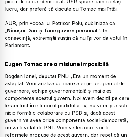
picior de social-democrat. USR spune cam același
lucru, dar preferă să discute cu Tomac mai întâi.
AUR, prin vocea lui Petrișor Peiu, subliniază că
„
Nicușor Dan își face guvern personal”
. În
consecință, extremiștii susțin că nu își vor da votul în
Parlament.
Eugen Tomac are o misiune imposibilă
Bogdan Ionel, deputat PNL:
„Era un moment de
așteptat. Vom analiza cu mare atenție programul de
guvernare, echipa guvernamentală și mai ales
componența acestui guvern. Noi avem decizii pe care
le-am luat în interiorul partidului, că nu vom gira sub
nicio formă o colaborare cu PSD și, dacă acest
guvern va avea orice componentă social-democrată,
nu va fi votat de PNL. Vom vedea care vor fi
reformele propuse de acest guvern, dar repet că un