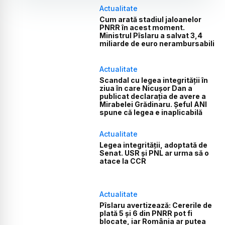
Actualitate
Cum arată stadiul jaloanelor
PNRR în acest moment.
Ministrul Pîslaru a salvat 3,4
miliarde de euro nerambursabili
Actualitate
Scandal cu legea integrității în
ziua în care Nicușor Dan a
publicat declarația de avere a
Mirabelei Grădinaru. Șeful ANI
spune că legea e inaplicabilă
Actualitate
Legea integrității, adoptată de
Senat. USR și PNL ar urma să o
atace la CCR
Actualitate
Pîslaru avertizează: Cererile de
plată 5 și 6 din PNRR pot fi
blocate, iar România ar putea