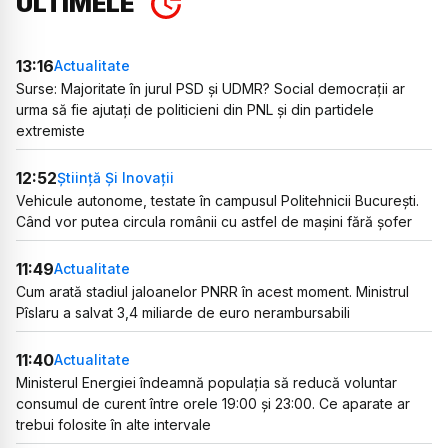
ULTIMELE
13:16
Actualitate
Surse: Majoritate în jurul PSD și UDMR? Social democrații ar
urma să fie ajutați de politicieni din PNL și din partidele
extremiste
12:52
Știință Și Inovații
Vehicule autonome, testate în campusul Politehnicii București.
Când vor putea circula românii cu astfel de mașini fără șofer
11:49
Actualitate
Cum arată stadiul jaloanelor PNRR în acest moment. Ministrul
Pîslaru a salvat 3,4 miliarde de euro nerambursabili
11:40
Actualitate
Ministerul Energiei îndeamnă populația să reducă voluntar
consumul de curent între orele 19:00 și 23:00. Ce aparate ar
trebui folosite în alte intervale