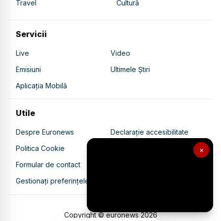
Travel
Cultură
Servicii
Live
Video
Emisiuni
Ultimele Știri
Aplicația Mobilă
Utile
Despre Euronews
Declarație accesibilitate
Politica Cookie
Politica de confidențialitate
×
Formular de contact
Transparență în utilizarea AI
Gestionați preferințele
Copyright © euronews
2026