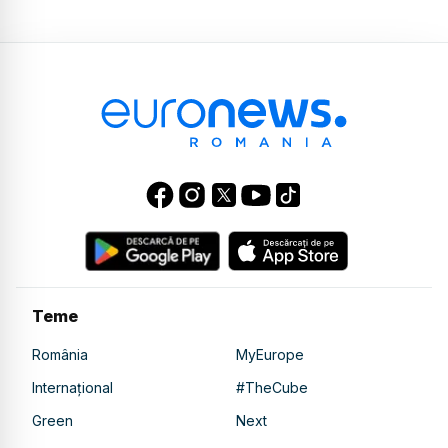
Teme
România
MyEurope
Internațional
#TheCube
Green
Next