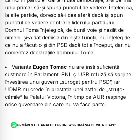
unui primar să-și spună punctul de vedere. Înțeleg că,
la alte partide, doresc să-i dea afară dacă își spun
punctul de vedere contrare liderului partidului.
Domnul Toma înțeleg că, de bună voie și nesilit de
nimeni, și-a dat demisia din niște funcții, nu înțeleg de
ce nu a făcut-o și din PSD dacă tot a început, dar nu
comentez declarațiile domnului Toma.”
Varianta
Eugen Tomac
nu are însă suficientă
susținere în Parlament. PNL și USR refuză să sprijine
învestirea unui guvern „surogat pentru PSD”, iar
UDMR nu crede în prestația unei astfel de „struțo-
cămile” la Palatul Victoria, în timp ce AUR respinge
orice guvernare din care nu va face parte.
URMĂREȘTE CANALUL EURONEWS ROMÂNIA PE WHATSAPP!