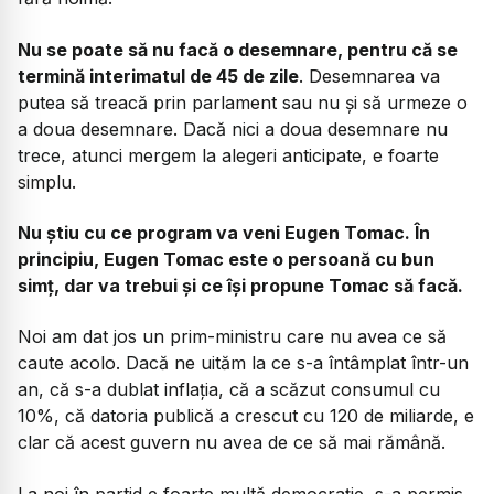
Nu se poate să nu facă o desemnare, pentru că se
termină interimatul de 45 de zile
. Desemnarea va
putea să treacă prin parlament sau nu și să urmeze o
a doua desemnare. Dacă nici a doua desemnare nu
trece, atunci mergem la alegeri anticipate, e foarte
simplu.
Nu știu cu ce program va veni Eugen Tomac. În
principiu, Eugen Tomac este o persoană cu bun
simț, dar va trebui și ce își propune Tomac să facă.
Noi am dat jos un prim-ministru care nu avea ce să
caute acolo. Dacă ne uităm la ce s-a întâmplat într-un
an, că s-a dublat inflația, că a scăzut consumul cu
10%, că datoria publică a crescut cu 120 de miliarde, e
clar că acest guvern nu avea de ce să mai rămână.
La noi în partid e foarte multă democrație, s-a permis