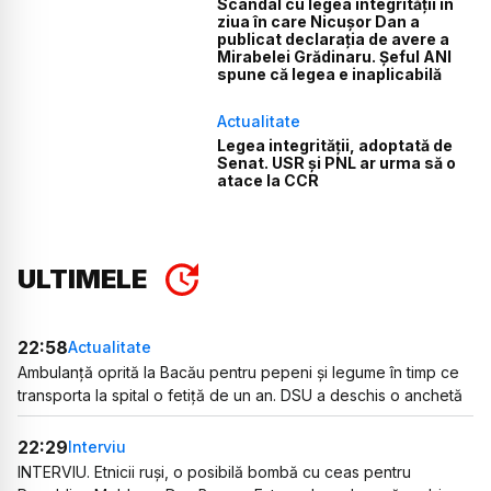
Scandal cu legea integrității în
ziua în care Nicușor Dan a
publicat declarația de avere a
Mirabelei Grădinaru. Șeful ANI
spune că legea e inaplicabilă
Actualitate
Legea integrității, adoptată de
Senat. USR și PNL ar urma să o
atace la CCR
ULTIMELE
22:58
Actualitate
Ambulanță oprită la Bacău pentru pepeni și legume în timp ce
transporta la spital o fetiță de un an. DSU a deschis o anchetă
22:29
Interviu
INTERVIU. Etnicii ruși, o posibilă bombă cu ceas pentru