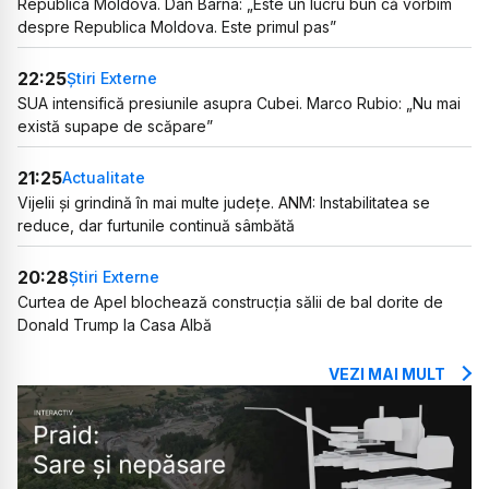
Republica Moldova. Dan Barna: „Este un lucru bun că vorbim
despre Republica Moldova. Este primul pas”
22:25
Știri Externe
SUA intensifică presiunile asupra Cubei. Marco Rubio: „Nu mai
există supape de scăpare”
21:25
Actualitate
Vijelii și grindină în mai multe județe. ANM: Instabilitatea se
reduce, dar furtunile continuă sâmbătă
20:28
Știri Externe
Curtea de Apel blochează construcția sălii de bal dorite de
Donald Trump la Casa Albă
VEZI MAI MULT