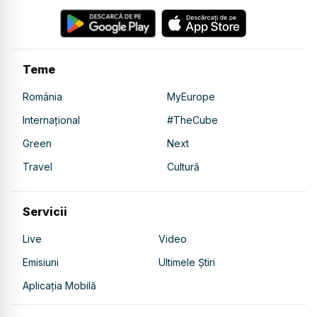
Teme
România
MyEurope
Internațional
#TheCube
Green
Next
Travel
Cultură
Servicii
Live
Video
Emisiuni
Ultimele Știri
Aplicația Mobilă