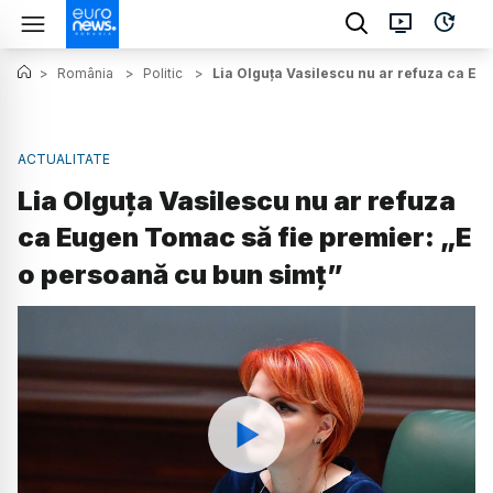
>
România
>
Politic
>
Lia Olguța Vasilescu nu ar refuza ca Eu
ACTUALITATE
Lia Olguța Vasilescu nu ar refuza
ca Eugen Tomac să fie premier: „E
o persoană cu bun simț”
Watch