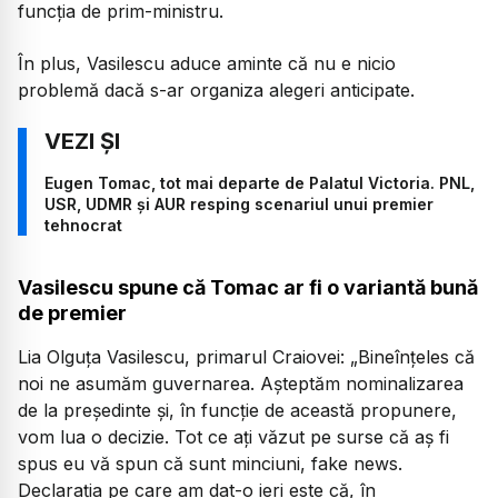
funcția de prim-ministru.
În plus, Vasilescu aduce aminte că nu e nicio
problemă dacă s-ar organiza alegeri anticipate.
Eugen Tomac, tot mai departe de Palatul Victoria. PNL,
USR, UDMR și AUR resping scenariul unui premier
tehnocrat
Vasilescu spune că Tomac ar fi o variantă bună
de premier
Lia Olguța Vasilescu, primarul Craiovei:
„Bineînțeles că
noi ne asumăm guvernarea. Așteptăm nominalizarea
de la președinte și, în funcție de această propunere,
vom lua o decizie. Tot ce ați văzut pe surse că aș fi
spus eu vă spun că sunt minciuni, fake news.
Declarația pe care am dat-o ieri este că, în