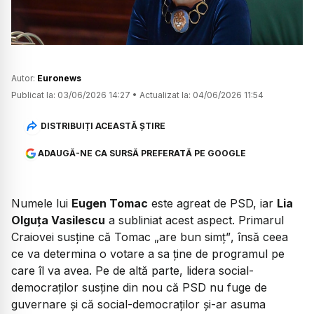
Autor:
Euronews
Publicat la:
03/06/2026 14:27
•
Actualizat la:
04/06/2026 11:54
DISTRIBUIȚI ACEASTĂ ȘTIRE
ADAUGĂ-NE CA SURSĂ PREFERATĂ PE GOOGLE
Numele lui
Eugen Tomac
este agreat de PSD, iar
Lia
Olguța Vasilescu
a subliniat acest aspect. Primarul
Craiovei susține că Tomac „
are bun simț”
, însă ceea
ce va determina o votare a sa ține de programul pe
care îl va avea. Pe de altă parte, lidera social-
democraților susține din nou că PSD nu fuge de
guvernare și că social-democraților și-ar asuma