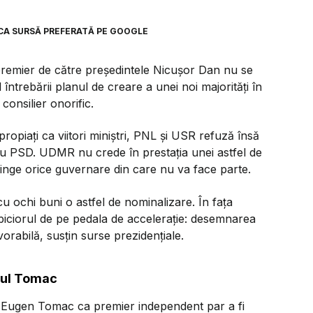
CA SURSĂ PREFERATĂ PE GOOGLE
premier de către președintele Nicușor Dan nu se
ntrebării planul de creare a unei noi majorități în
onsilier onorific.
propiați ca viitori miniștri, PNL și USR refuză însă
ru PSD. UDMR nu crede în prestația unei astfel de
pinge orice guvernare din care nu va face parte.
 cu ochi buni o astfel de nominalizare. În fața
u piciorul de pe pedala de accelerație: desemnarea
avorabilă, susțin surse prezidențiale.
riul Tomac
ui Eugen Tomac ca premier independent par a fi