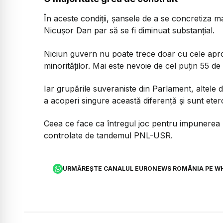
În aceste condiții, șansele de a se concretiza m
Nicușor Dan par să se fi diminuat substanțial.
Niciun guvern nu poate trece doar cu cele apr
minorităților. Mai este nevoie de cel puțin 55 de
Iar grupările suveraniste din Parlament, altel
a acoperi singure această diferență și sunt etero
Ceea ce face ca întregul joc pentru impunerea 
controlate de tandemul PNL-USR.
URMĂREȘTE CANALUL EURONEWS ROMÂNIA PE W