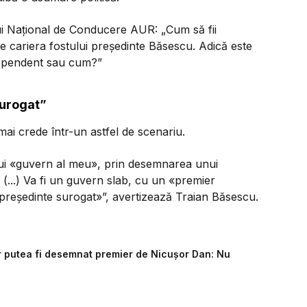
ului Național de Conducere AUR: „Cum să fii
e cariera fostului președinte Băsescu. Adică este
dependent sau cum?”
surogat”
 mai crede într-un astfel de scenariu.
nui «guvern al meu», prin desemnarea unui
 (...) Va fi un guvern slab, cu un «premier
«președinte surogat»”, avertizează Traian Băsescu.
r putea fi desemnat premier de Nicușor Dan: Nu