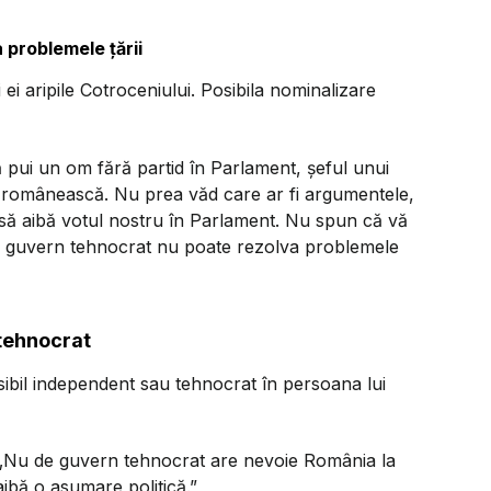
problemele țării
și ei aripile Cotroceniului. Posibila nominalizare
 pui un om fără partid în Parlament, șeful unui
că românească. Nu prea văd care ar fi argumentele,
ă aibă votul nostru în Parlament. Nu spun că vă
n guvern tehnocrat nu poate rezolva problemele
tehnocrat
ibil independent sau tehnocrat în persoana lui
„Nu de guvern tehnocrat are nevoie România la
ibă o asumare politică.”