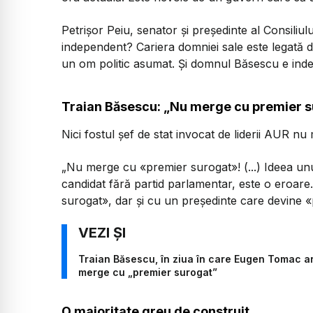
Petrișor Peiu, senator și președinte al Consili
independent? Cariera domniei sale este legată d
un om politic asumat. Și domnul Băsescu e in
Traian Băsescu: „Nu merge cu premier 
Nici fostul șef de stat invocat de liderii AUR nu
„Nu merge cu «premier surogat»! (...) Ideea u
candidat fără partid parlamentar, este o eroare.
surogat», dar și cu un președinte care devine 
Traian Băsescu, în ziua în care Eugen Tomac a
merge cu „premier surogat”
O majoritate greu de construit