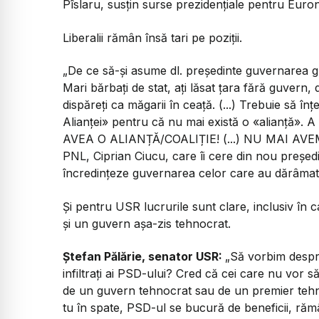
Pîslaru, susțin surse prezidențiale pentru Euro
Liberalii rămân însă tari pe poziții.
„De ce să-și asume dl. președinte guvernarea gr
Mari bărbați de stat, ați lăsat țara fără guvern
dispăreți ca măgarii în ceață. (...) Trebuie să în
Alianței» pentru că nu mai există o «alianță». 
AVEA O ALIANȚĂ/COALIȚIE! (...) NU MAI AV
PNL, Ciprian Ciucu, care îi cere din nou președ
încredințeze guvernarea celor care au dărâmat 
Și pentru USR lucrurile sunt clare, inclusiv în
și un guvern așa-zis tehnocrat.
Ștefan Pălărie, senator USR:
„Să vorbim despre 
infiltrați ai PSD-ului? Cred că cei care nu vor 
de un guvern tehnocrat sau de un premier tehnoc
tu în spate, PSD-ul se bucură de beneficii, ră