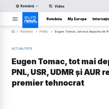
Română
Video
România
My Europe
Internați
>
România
>
Politic
>
Eugen Tomac, tot mai departe de Pa
ACTUALITATE
Eugen Tomac, tot mai dep
PNL, USR, UDMR și AUR r
premier tehnocrat