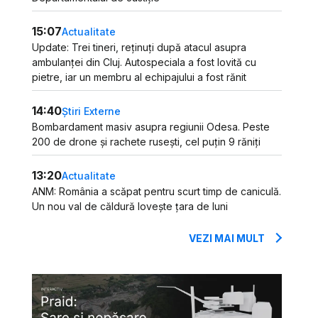
15:07
Actualitate
Update: Trei tineri, reținuți după atacul asupra
ambulanței din Cluj. Autospeciala a fost lovită cu
pietre, iar un membru al echipajului a fost rănit
14:40
Știri Externe
Bombardament masiv asupra regiunii Odesa. Peste
200 de drone și rachete rusești, cel puțin 9 răniți
13:20
Actualitate
ANM: România a scăpat pentru scurt timp de caniculă.
Un nou val de căldură lovește țara de luni
VEZI MAI MULT