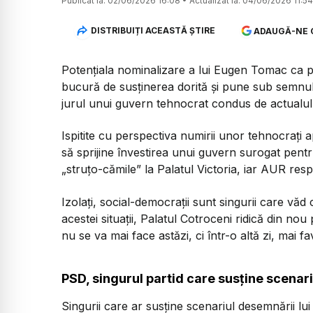
Publicat la:
02/06/2026 16:08
•
Actualizat la:
04/06/2026 11:54
DISTRIBUIȚI ACEASTĂ ȘTIRE
ADAUGĂ-NE 
Potențiala nominalizare a lui Eugen Tomac ca 
bucură de susținerea dorită și pune sub semnul î
jurul unui guvern tehnocrat condus de actualul c
Ispitite cu perspectiva numirii unor tehnocrați a
să sprijine învestirea unui guvern surogat pent
„struțo-cămile” la Palatul Victoria, iar AUR res
Izolați, social-democrații sunt singurii care văd
acestei situații, Palatul Cotroceni ridică din no
nu se va mai face astăzi, ci într-o altă zi, mai f
PSD, singurul partid care susține scena
Singurii care ar susține scenariul desemnării l