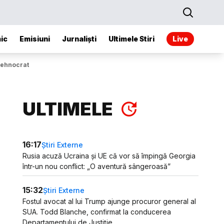
ic
Emisiuni
Jurnaliști
Ultimele Stiri
Live
tehnocrat
ULTIMELE
16:17
Știri Externe
Rusia acuză Ucraina și UE că vor să împingă Georgia
într-un nou conflict: „O aventură sângeroasă”
15:32
Știri Externe
Fostul avocat al lui Trump ajunge procuror general al
SUA. Todd Blanche, confirmat la conducerea
Departamentului de Justiție