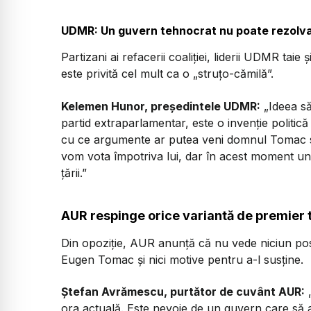
UDMR: Un guvern tehnocrat nu poate rezolva 
Partizani ai refacerii coaliției, liderii UDMR taie 
este privită cel mult ca o „struțo-cămilă”.
Kelemen Hunor, președintele UDMR:
„Ideea să
partid extraparlamentar, este o invenție politi
cu ce argumente ar putea veni domnul Tomac s
vom vota împotriva lui, dar în acest moment u
țării.”
AUR respinge orice variantă de premier 
Din opoziție, AUR anunță că nu vede niciun pos
Eugen Tomac și nici motive pentru a-l susține.
Ștefan Avrămescu, purtător de cuvânt AUR:
ora actuală. Este nevoie de un guvern care să a