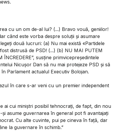
news.
ea cu un om de-al lui? (...) Bravo vouă, geniilor!
, dar când este vorba despre soluții și asumare
țelegeți două lucruri: (a) Nu mai există «Partidele
A fost distrusă de PSD! (...) (b) NU MAI PUTEM
EM ÎNCREDERE”,
susține primvicepreședintele
intelui Nicușor Dan să nu mai protejeze PSD și să
în Parlament actualul Executiv Bolojan.
 cazul în care s-ar veni cu un premier independent
ai cui miniștri posibil tehnocrați, de fapt, din nou
să-și asume guvernarea în general pot fi avantajați
rat. Cu alte cuvinte, pui pe cineva în față, dar
mâne la guvernare în schimb.”