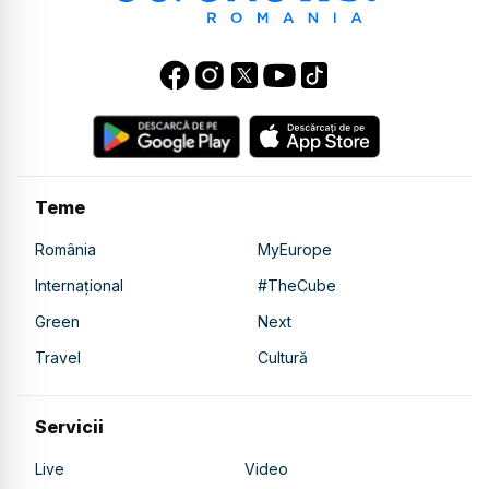
Teme
România
MyEurope
Internațional
#TheCube
Green
Next
Travel
Cultură
Servicii
Live
Video