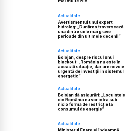
mai multe zile
Actualitate
Avertismentul unui expert
hidrolog: „Dunărea traversează
una dintre cele mai grave
perioade din ultimele decenii”
Actualitate
Bolojan, despre riscul unui
blackout: „România nu este în
această situație, dar are nevoie
urgentă de investiții în sistemul
energetic”
Actualitate
Bolojan dă asigurări: „Locuințele
din România nu vor intra sub
nicio formă de restricție la
consumul de energie”
Actualitate
Ministerul Energiei îndeamnă