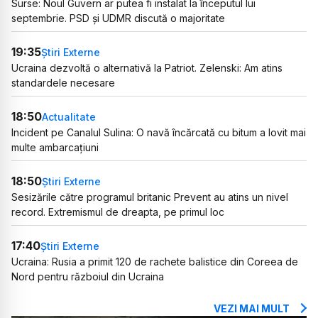
Surse: Noul Guvern ar putea fi instalat la începutul lui
septembrie. PSD și UDMR discută o majoritate
19:35
Știri Externe
Ucraina dezvoltă o alternativă la Patriot. Zelenski: Am atins
standardele necesare
18:50
Actualitate
Incident pe Canalul Sulina: O navă încărcată cu bitum a lovit mai
multe ambarcațiuni
18:50
Știri Externe
Sesizările către programul britanic Prevent au atins un nivel
record. Extremismul de dreapta, pe primul loc
17:40
Știri Externe
Ucraina: Rusia a primit 120 de rachete balistice din Coreea de
Nord pentru războiul din Ucraina
VEZI MAI MULT