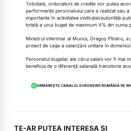
Totodată, ordonatorii de credite vor putea acord
performanță personalului care a realizat sau a p
importante în activitatea instituției/autorității pu
totală a unui buget de maximum 4% din suma pre
Ministrul interimar al Muncii, Dragoș Pîslaru, a 
proiect de Lege a salarizării unitare în domeniul
Personalul bugetar ale cărui salarii vor fi mai mi
beneficia de o diferență salarială tranzitorie a
URMĂREȘTE CANALUL EURONEWS ROMÂNIA PE W
TE-AR PUTEA INTERESA ȘI