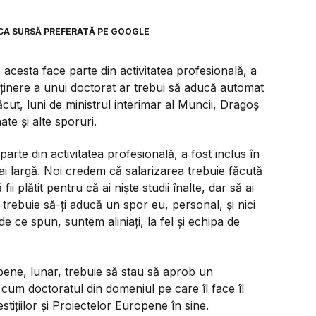
CA SURSĂ PREFERATĂ PE GOOGLE
acesta face parte din activitatea profesională, a
deținere a unui doctorat ar trebui să aducă automat
ăcut, luni de ministrul interimar al Muncii, Dragoș
ate și alte sporuri.
rte din activitatea profesională, a fost inclus în
ai largă. Noi credem că salarizarea trebuie făcută
i plătit pentru că ai niște studii înalte, dar să ai
trebuie să-ți aducă un spor eu, personal, și nici
e ce spun, suntem aliniați, la fel și echipa de
ropene, lunar, trebuie să stau să aprob un
cum doctoratul din domeniul pe care îl face îl
stițiilor și Proiectelor Europene în sine.