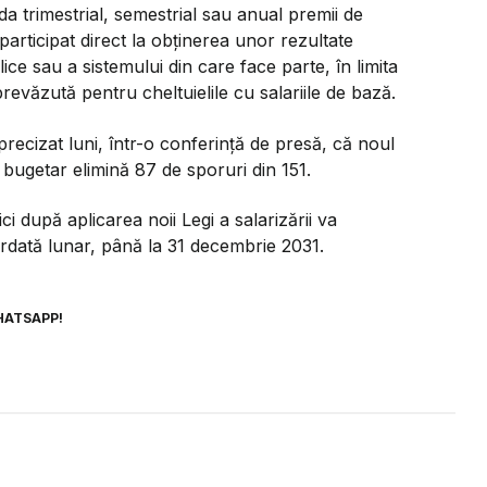
a trimestrial, semestrial sau anual premii de
articipat direct la obținerea unor rezultate
blice sau a sistemului din care face parte, în limita
văzută pentru cheltuielile cu salariile de bază.
precizat luni, într-o conferință de presă, că noul
 bugetar elimină 87 de sporuri din 151.
ci după aplicarea noii Legi a salarizării va
cordată lunar, până la 31 decembrie 2031.
HATSAPP!