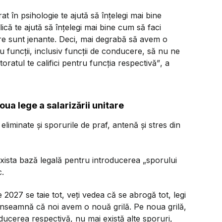
t în psihologie te ajută să înțelegi mai bine
lică te ajută să înțelegi mai bine cum să faci
 care sunt jenante. Deci, mai degrabă să avem o
u funcții, inclusiv funcții de conducere, să nu ne
toratul te califici pentru funcția respectivă”
, a
oua lege a salarizării unitare
liminate și sporurile de praf, antenă și stres din
 exista bază legală pentru introducerea „sporului
c.
e 2027 se taie tot, veți vedea că se abrogă tot, legi
i înseamnă că noi avem o nouă grilă. Pe noua grilă,
ucerea respectivă, nu mai există alte sporuri,