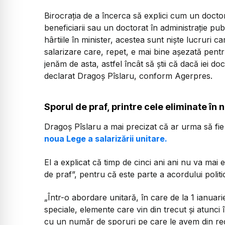
Birocrația de a încerca să explici cum un doctora
beneficiarii sau un doctorat în administrație pub
hârtiile în minister, acestea sunt niște lucruri
salarizare care, repet, e mai bine așezată pentr
jenăm de asta, astfel încât să știi că dacă iei doc
declarat Dragoș Pîslaru, conform Agerpres.
Sporul de praf, printre cele eliminate în n
Dragoș Pîslaru a mai precizat că ar urma să fie e
noua Lege a salarizării unitare.
El a explicat că timp de cinci ani ani nu va mai
de praf”, pentru că este parte a acordului politi
„Într-o abordare unitară, în care de la 1 ianuari
speciale, elemente care vin din trecut și atunc
cu un număr de sporuri pe care le avem din red