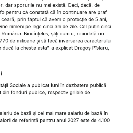
r, dar sporurile nu mai există. Deci, dacă, de
» pentru că constată că în continuare are praf
-l ceară, prin faptul că avem o protecție de 5 ani,
ine nimeni pe lege cinci ani de zile. Cel puțin cinci
n România. Bineînțeles, știți cum e, niciodată nu
 770 de milioane și să facă inversarea caracterului
e ducă la chestia asta
”, a explicat Dragoș Pîslaru,
i
ității Sociale a publicat luni în dezbatere publică
t din fonduri publice, respectiv grilele de
alariu de bază și cel mai mare salariu de bază în
valorii de referință pentru anul 2027 este de 4.100