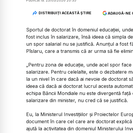
Publicat la:
25/05/2026 20:35
DISTRIBUIȚI ACEASTĂ ȘTIRE
ADAUGĂ-NE 
Sportul de doctorat în domeniul educației, unde 
fost inclus în salarizare, însă ideea că simpla 
un spor salarial nu se justifică. Anunțul a fost f
Pîslaru, care a transmis că ar urma să fie elimin
„Pentru zona de educație, unde acel spor face pa
salarizare. Pentru celelalte, este o dezbatere m
la un nivel în care dacă ai nevoie de doctorat să fi
ideea că dacă ai doctorat lucrul acesta automat 
echipa Băncii Mondiale nu este divergentă față d
salarizare din minister, nu cred că se justifică.
Eu, la Ministerul Investițiilor și Proiectelor Eu
document în care cel care are doctorat explică 
ajută la activitatea din domeniul Ministerului Inve