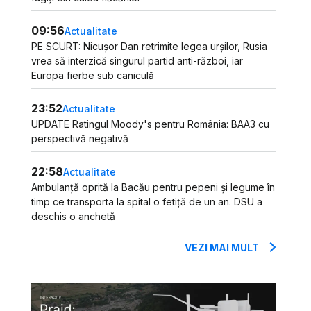
09:56
Actualitate
PE SCURT: Nicușor Dan retrimite legea urșilor, Rusia
vrea să interzică singurul partid anti-război, iar
Europa fierbe sub caniculă
23:52
Actualitate
UPDATE Ratingul Moody's pentru România: BAA3 cu
perspectivă negativă
22:58
Actualitate
Ambulanță oprită la Bacău pentru pepeni și legume în
timp ce transporta la spital o fetiță de un an. DSU a
deschis o anchetă
VEZI MAI MULT