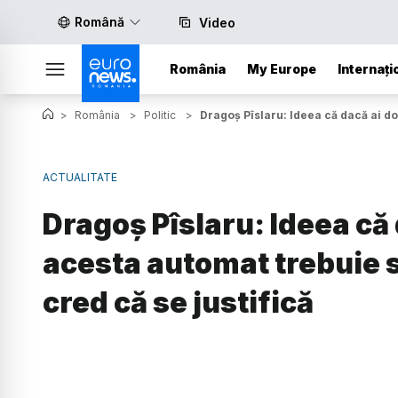
Română
Video
România
My Europe
Internați
>
România
>
Politic
>
Dragoș Pîslaru: Ideea că dacă ai do
ACTUALITATE
Dragoș Pîslaru: Ideea că 
acesta automat trebuie s
cred că se justifică