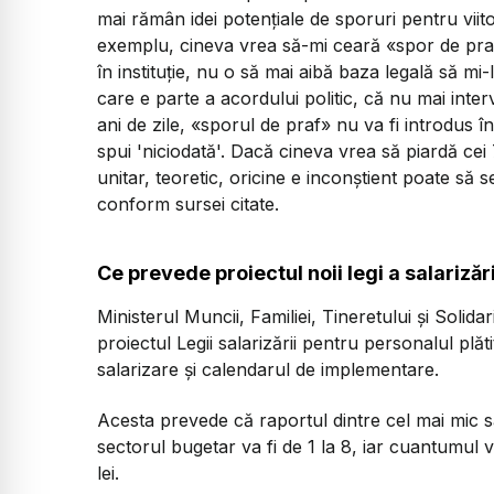
mai rămân idei potențiale de sporuri pentru viito
exemplu, cineva vrea să-mi ceară «spor de praf
în instituție, nu o să mai aibă baza legală să mi
care e parte a acordului politic, că nu mai interv
ani de zile, «sporul de praf» nu va fi introdus î
spui 'niciodată'. Dacă cineva vrea să piardă cei
unitar, teoretic, oricine e inconștient poate să s
conform sursei citate.
Ce prevede proiectul noii legi a salarizări
Ministerul Muncii, Familiei, Tineretului și Solidar
proiectul Legii salarizării pentru personalul plăti
salarizare și calendarul de implementare.
Acesta prevede că raportul dintre cel mai mic s
sectorul bugetar va fi de 1 la 8, iar cuantumul 
lei.