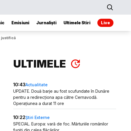
ic
Emisiuni
Jurnaliști
Ultimele Stiri
Live
justifică
ULTIMELE
10:43
Actualitate
UPDATE. Două barje au fost scufundate în Dunăre
pentru a redirecționa apa către Cernavodă.
Operațiunea a durat 11 ore
10:22
Știri Externe
SPECIAL. Europa: vară de foc. Mărturiile românilor
fugiți din calea flăcărilor