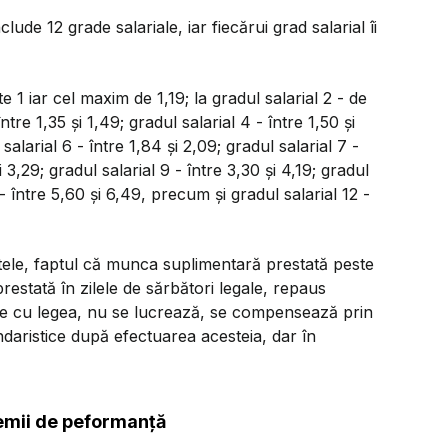
ude 12 grade salariale, iar fiecărui grad salarial îi
te 1 iar cel maxim de 1,19; la gradul salarial 2 - de
tre 1,35 și 1,49; gradul salarial 4 - între 1,50 și
 salarial 6 - între 1,84 și 2,09; gradul salarial 7 -
i 3,29; gradul salarial 9 - între 3,30 și 4,19; gradul
1 - între 5,60 și 6,49, precum și gradul salarial 12 -
tele, faptul că munca suplimentară prestată peste
stată în zilele de sărbători legale, repaus
tate cu legea, nu se lucrează, se compensează prin
endaristice după efectuarea acesteia, dar în
remii de peformanță