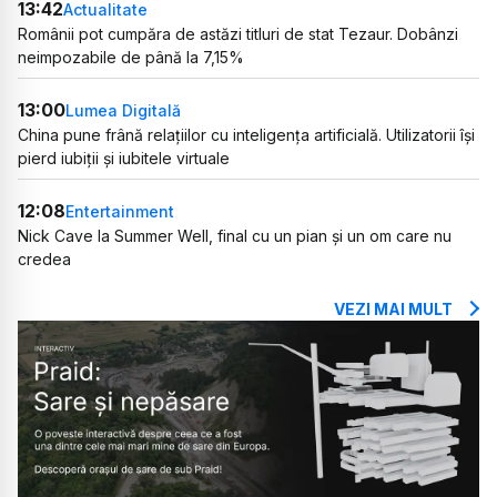
13:42
Actualitate
Românii pot cumpăra de astăzi titluri de stat Tezaur. Dobânzi
neimpozabile de până la 7,15%
13:00
Lumea Digitală
China pune frână relațiilor cu inteligența artificială. Utilizatorii își
pierd iubiții și iubitele virtuale
12:08
Entertainment
Nick Cave la Summer Well, final cu un pian și un om care nu
credea
VEZI MAI MULT