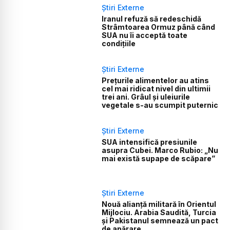
Știri Externe
Iranul refuză să redeschidă
Strâmtoarea Ormuz până când
SUA nu îi acceptă toate
condițiile
Știri Externe
Prețurile alimentelor au atins
cel mai ridicat nivel din ultimii
trei ani. Grâul și uleiurile
vegetale s-au scumpit puternic
Știri Externe
SUA intensifică presiunile
asupra Cubei. Marco Rubio: „Nu
mai există supape de scăpare”
Știri Externe
Nouă alianță militară în Orientul
Mijlociu. Arabia Saudită, Turcia
și Pakistanul semnează un pact
de apărare