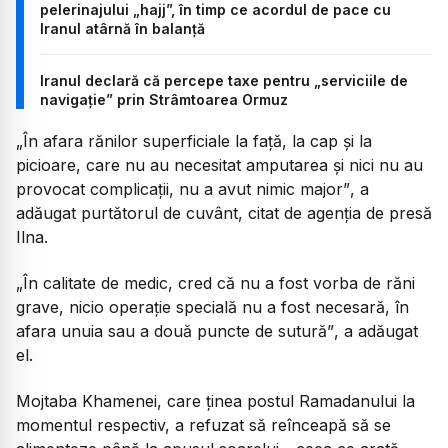
pelerinajului „hajj”, în timp ce acordul de pace cu
Iranul atârnă în balanță
Iranul declară că percepe taxe pentru „serviciile de
navigație” prin Strâmtoarea Ormuz
„În afara rănilor superficiale la față, la cap și la
picioare, care nu au necesitat amputarea și nici nu au
provocat complicații, nu a avut nimic major”
, a
adăugat purtătorul de cuvânt, citat de agenția de presă
Ilna.
„În calitate de medic, cred că nu a fost vorba de răni
grave, nicio operație specială nu a fost necesară, în
afara unuia sau a două puncte de sutură”
, a adăugat
el.
Mojtaba Khamenei, care ținea postul Ramadanului la
momentul respectiv, a refuzat să reînceapă să se