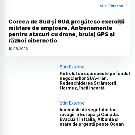
Știri Externe
Coreea de Sud și SUA pregătesc exerciții
militare de amploare. Antrenamente
pentru atacuri cu drone, bruiaj GPS și
război cibernetic
10
.
08
.
2026
Știri Externe
Petrolul se scumpește pe fondul
negocierilor SUA–Iran.
Redeschiderea Strâmtorii
Hormuz, încă incertă
Știri Externe
Incendiile de vegetație fac
ravagii în Europa și Canada.
Evacuări în Italia, Albania și
stare de urgență peste Ocean