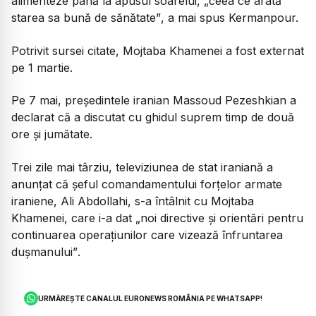
alimenteze până la apusul soarelui,
„ceea ce arată
starea sa bună de sănătate”
, a mai spus Kermanpour.
Potrivit sursei citate, Mojtaba Khamenei a fost externat
pe 1 martie.
Pe 7 mai, președintele iranian Massoud Pezeshkian a
declarat că a discutat cu ghidul suprem timp de două
ore și jumătate.
Trei zile mai târziu, televiziunea de stat iraniană a
anunțat că șeful comandamentului forțelor armate
iraniene, Ali Abdollahi, s-a întâlnit cu Mojtaba
Khamenei, care i-a dat
„noi directive și orientări pentru
continuarea operațiunilor care vizează înfruntarea
dușmanului”
.
URMĂREȘTE CANALUL EURONEWS ROMÂNIA PE WHATSAPP!