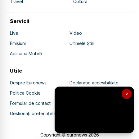
Travel
Cultură
Servicii
Live
Video
Emisiuni
Ultimele Știri
Aplicația Mobilă
Utile
Despre Euronews
Declarație accesibilitate
Politica Cookie
Politica de confidențialitate
×
Formular de contact
Transparență în utilizarea AI
Gestionați preferințele
Copyright © euronews
2026