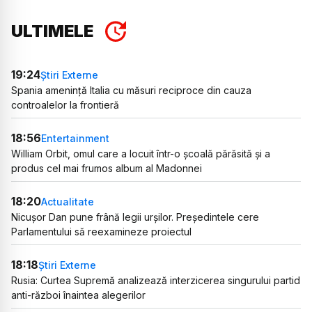
ULTIMELE
19:24
Știri Externe
Spania amenință Italia cu măsuri reciproce din cauza
controalelor la frontieră
18:56
Entertainment
William Orbit, omul care a locuit într-o școală părăsită și a
produs cel mai frumos album al Madonnei
18:20
Actualitate
Nicușor Dan pune frână legii urșilor. Președintele cere
Parlamentului să reexamineze proiectul
18:18
Știri Externe
Rusia: Curtea Supremă analizează interzicerea singurului partid
anti-război înaintea alegerilor