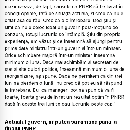
maximizează, de fapt, șansele ca PNRR să fie livrat în
condiții optime, față de situația actuală, și cred că nu e
chiar așa de rău. Cred că e o întrebare. Deși știu și
simt că nu e deloc ideal un guvern post-moțiune de
cenzură, totuși lucrurile se întâmplă. Știu din proprie
experiență, am văzut și ce înseamnă să ajungi pentru
prima dată ministru într-un guvern și într-un minister.
Orice schimbare majoră într-un minister înseamnă
minimum o lună. Dacă mai schimbăm și secretari de
stat și alte culori politice, înseamnă minimum o lună de
reorganizare, aș spune. Dacă ne permitem ca din trei
luni să pierdem o lună, nu cred că pot eu să răspund
la întrebare. Eu, ca manager, pot să spun că va fi
foarte, foarte greu de livrat un rezultat optim în PNRR
dacă în aceste trei luni se dau lucrurile peste cap.”
Actualul guvern, ar putea să rămână până la
finalul PNRR