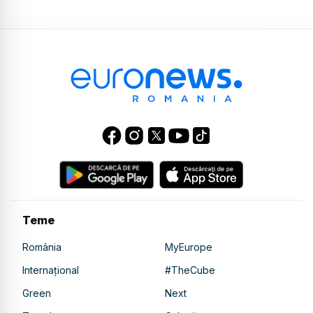
Teme
România
MyEurope
Internațional
#TheCube
Green
Next