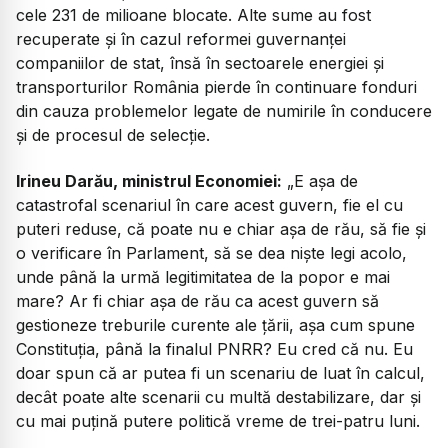
cele 231 de milioane blocate. Alte sume au fost
recuperate și în cazul reformei guvernanței
companiilor de stat, însă în sectoarele energiei și
transporturilor România pierde în continuare fonduri
din cauza problemelor legate de numirile în conducere
și de procesul de selecție.
Irineu Darău, ministrul Economiei:
„E așa de
catastrofal scenariul în care acest guvern, fie el cu
puteri reduse, că poate nu e chiar așa de rău, să fie și
o verificare în Parlament, să se dea niște legi acolo,
unde până la urmă legitimitatea de la popor e mai
mare? Ar fi chiar așa de rău ca acest guvern să
gestioneze treburile curente ale țării, așa cum spune
Constituția, până la finalul PNRR? Eu cred că nu. Eu
doar spun că ar putea fi un scenariu de luat în calcul,
decât poate alte scenarii cu multă destabilizare, dar și
cu mai puțină putere politică vreme de trei-patru luni.