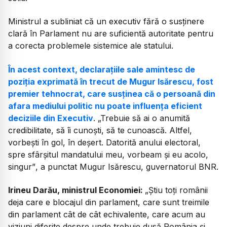
Ministrul a subliniat că un executiv fără o susținere
clară în Parlament nu are suficientă autoritate pentru
a corecta problemele sistemice ale statului.
În acest context, declarațiile sale amintesc de
poziția exprimată în trecut de Mugur Isărescu, fost
premier tehnocrat, care susținea că o persoană din
afara mediului politic nu poate influența eficient
deciziile din Executiv
.
„Trebuie să ai o anumită
credibilitate, să îi cunoști, să te cunoască. Altfel,
vorbești în gol, în deșert. Datorită anului electoral,
spre sfârșitul mandatului meu, vorbeam și eu acolo,
singur”
, a punctat Mugur Isărescu, guvernatorul BNR.
Irineu Darău, ministrul Economiei:
„
Știu toți românii
deja care e blocajul din parlament, care sunt treimile
din parlament cât de cât echivalente, care acum au
viziuni diferite despre unde trebuie dusă România și