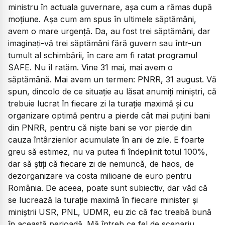
ministru în actuala guvernare, așa cum a rămas după
moțiune. Așa cum am spus în ultimele săptămâni,
avem o mare urgență. Da, au fost trei săptămâni, dar
imaginați-vă trei săptămâni fără guvern sau într-un
tumult al schimbării, în care am fi ratat programul
SAFE. Nu îl ratăm. Vine 31 mai, mai avem o
săptămână. Mai avem un termen: PNRR, 31 august. Vă
spun, dincolo de ce situație au lăsat anumiți miniștri, că
trebuie lucrat în fiecare zi la turație maximă și cu
organizare optimă pentru a pierde cât mai puțini bani
din PNRR, pentru că niște bani se vor pierde din
cauza întârzierilor acumulate în ani de zile. E foarte
greu să estimez, nu va putea fi îndeplinit totul 100%,
dar să știți că fiecare zi de nemuncă, de haos, de
dezorganizare va costa milioane de euro pentru
România. De aceea, poate sunt subiectiv, dar văd că
se lucrează la turație maximă în fiecare minister și
miniștrii USR, PNL, UDMR, eu zic că fac treabă bună
în această perioadă. Mă întreb ce fel de scenariu