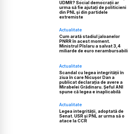
UDMR? Social democrații ar
urma să fie ajutați de politicieni
din PNL și din partidele
extremiste
Actualitate
Cum arată stadiul jaloanelor
PNRR în acest moment.
Ministrul Pîslaru a salvat 3,4
miliarde de euro nerambursabili
Actualitate
Scandal cu legea integrității în
ziua în care Nicușor Dan a
publicat declarația de avere a
Mirabelei Grădinaru. Șeful ANI
spune că legea e inaplicabilă
Actualitate
Legea integrității, adoptată de
Senat. USR și PNL ar urma să o
atace la CCR