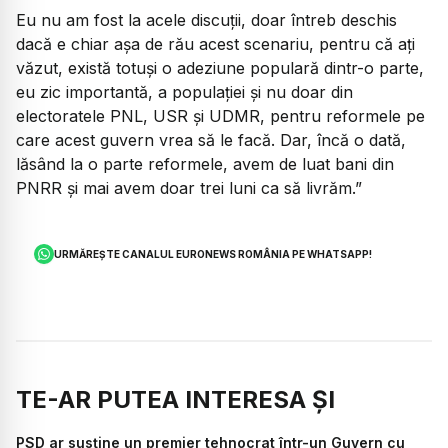
Eu nu am fost la acele discuții, doar întreb deschis
dacă e chiar așa de rău acest scenariu, pentru că ați
văzut, există totuși o adeziune populară dintr-o parte,
eu zic importantă, a populației și nu doar din
electoratele PNL, USR și UDMR, pentru reformele pe
care acest guvern vrea să le facă. Dar, încă o dată,
lăsând la o parte reformele, avem de luat bani din
PNRR și mai avem doar trei luni ca să livrăm.”
URMĂREȘTE CANALUL EURONEWS ROMÂNIA PE WHATSAPP!
TE-AR PUTEA INTERESA ȘI
PSD ar susține un premier tehnocrat într-un Guvern cu