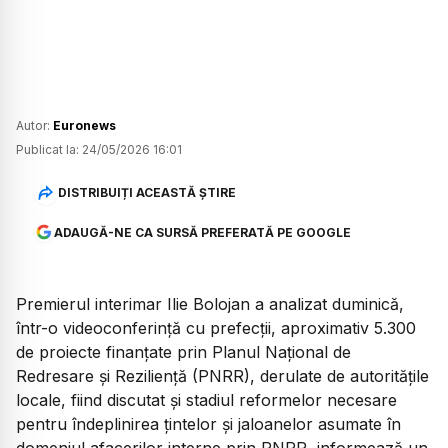
Autor:
Euronews
Publicat la:
24/05/2026 16:01
DISTRIBUIȚI ACEASTĂ ȘTIRE
ADAUGĂ-NE CA SURSĂ PREFERATĂ PE GOOGLE
Premierul interimar Ilie Bolojan a analizat duminică,
într-o videoconferință cu prefecții, aproximativ 5.300
de proiecte finanțate prin Planul Național de
Redresare și Reziliență (PNRR), derulate de autoritățile
locale, fiind discutat și stadiul reformelor necesare
pentru îndeplinirea țintelor și jaloanelor asumate în
domeniul afacerilor interne prin PNRR, informează un