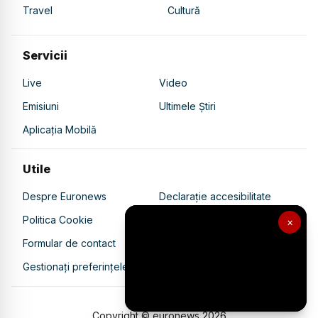
Travel
Cultură
Servicii
Live
Video
Emisiuni
Ultimele Știri
Aplicația Mobilă
Utile
Despre Euronews
Declarație accesibilitate
Politica Cookie
Politica de confidențialitate
×
Formular de contact
Transparență în utilizarea AI
Gestionați preferințele
Copyright © euronews
2026