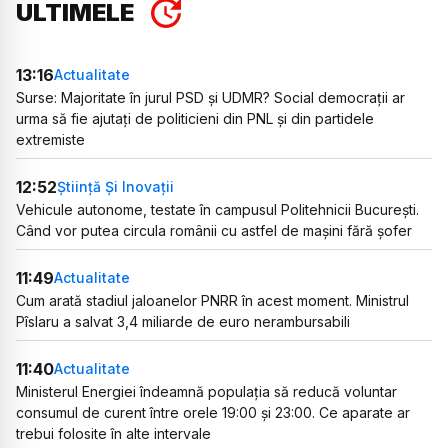
ULTIMELE
13:16
Actualitate
Surse: Majoritate în jurul PSD și UDMR? Social democrații ar
urma să fie ajutați de politicieni din PNL și din partidele
extremiste
12:52
Știință Și Inovații
Vehicule autonome, testate în campusul Politehnicii București.
Când vor putea circula românii cu astfel de mașini fără șofer
11:49
Actualitate
Cum arată stadiul jaloanelor PNRR în acest moment. Ministrul
Pîslaru a salvat 3,4 miliarde de euro nerambursabili
11:40
Actualitate
Ministerul Energiei îndeamnă populația să reducă voluntar
consumul de curent între orele 19:00 și 23:00. Ce aparate ar
trebui folosite în alte intervale