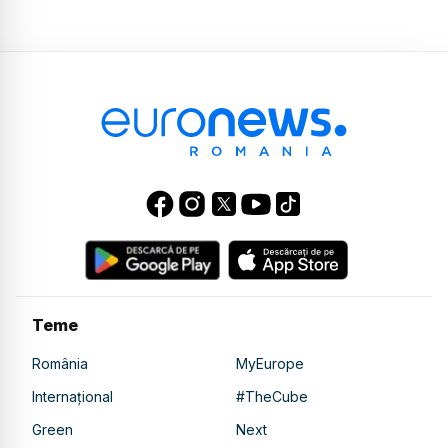
Teme
România
MyEurope
Internațional
#TheCube
Green
Next