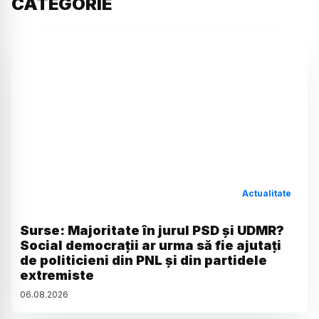
CATEGORIE
Actualitate
Surse: Majoritate în jurul PSD și UDMR?
Social democrații ar urma să fie ajutați
de politicieni din PNL și din partidele
extremiste
06
.
08
.
2026