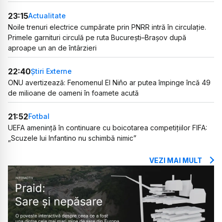
23:15
Actualitate
Noile trenuri electrice cumpărate prin PNRR intră în circulație.
Primele garnituri circulă pe ruta București–Brașov după
aproape un an de întârzieri
22:40
Știri Externe
ONU avertizează: Fenomenul El Niño ar putea împinge încă 49
de milioane de oameni în foamete acută
21:52
Fotbal
UEFA amenință în continuare cu boicotarea competițiilor FIFA:
„Scuzele lui Infantino nu schimbă nimic”
VEZI MAI MULT