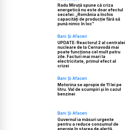
Radu Miruță spune că criza
energetică nu este doar efectul
secetei: „România a închis
capacități de producție fără să
pună nimic în loc”
Bani Și Afaceri
UPDATE: Reactorul 2 al centralei
nucleare de la Cernavodă mai
poate funcționa cel mult patru
zile. Facturi mai mari la
electricitate, primul efect al
crizei
Bani Și Afaceri
Motorina se apropie de 11 lei pe
litru. Val de scumpiri și în cazul
benzinei
Bani Și Afaceri
Guvernul ia măsuri urgente
pentru a reduce consumul de
energie în starea de alertă.