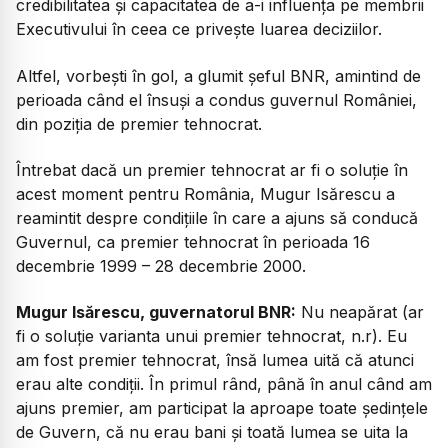
credibilitatea și capacitatea de a-i influența pe membrii
Executivului în ceea ce privește luarea deciziilor.
Altfel, vorbești în gol, a glumit șeful BNR, amintind de
perioada când el însuși a condus guvernul României,
din poziția de premier tehnocrat.
Întrebat dacă un premier tehnocrat ar fi o soluție în
acest moment pentru România, Mugur Isărescu a
reamintit despre condițiile în care a ajuns să conducă
Guvernul, ca premier tehnocrat în perioada 16
decembrie 1999 – 28 decembrie 2000.
Mugur Isărescu, guvernatorul BNR:
Nu neapărat (ar
fi o soluție varianta unui premier tehnocrat, n.r). Eu
am fost premier tehnocrat, însă lumea uită că atunci
erau alte condiții. În primul rând, până în anul când am
ajuns premier, am participat la aproape toate ședințele
de Guvern, că nu erau bani și toată lumea se uita la