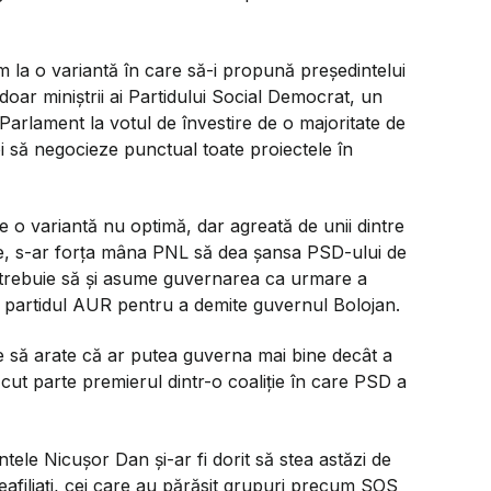
m la o variantă în care să-i propună președintelui
ar miniștrii ai Partidului Social Democrat, un
Parlament la votul de învestire de o majoritate de
oi să negocieze punctual toate proiectele în
 o variantă nu optimă, dar agreată de unii dintre
rte, s-ar forța mâna PNL să dea șansa PSD-ului de
 trebuie să și asume guvernarea ca urmare a
de partidul AUR pentru a demite guvernul Bolojan.
re să arate că ar putea guverna mai bine decât a
cut parte premierul dintr-o coaliție în care PSD a
tele Nicușor Dan și-ar fi dorit să stea astăzi de
eafiliați, cei care au părăsit grupuri precum SOS