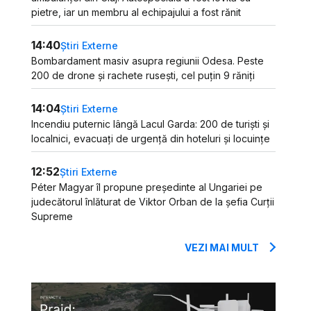
pietre, iar un membru al echipajului a fost rănit
14:40
Știri Externe
Bombardament masiv asupra regiunii Odesa. Peste
200 de drone și rachete rusești, cel puțin 9 răniți
14:04
Știri Externe
Incendiu puternic lângă Lacul Garda: 200 de turiști și
localnici, evacuați de urgență din hoteluri și locuințe
12:52
Știri Externe
Péter Magyar îl propune președinte al Ungariei pe
judecătorul înlăturat de Viktor Orban de la șefia Curții
Supreme
VEZI MAI MULT