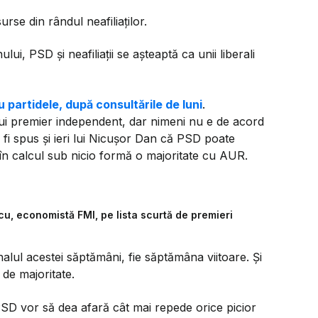
urse din rândul neafiliaților.
ui, PSD și neafiliații se așteaptă ca unii liberali
u partidele, după consultările de luni
.
ui premier independent, dar nimeni nu e de acord
fi spus și ieri lui Nicușor Dan că PSD poate
 în calcul sub nicio formă o majoritate cu AUR.
u, economistă FMI, pe lista scurtă de premieri
nalul acestei săptămâni, fie săptămâna viitoare. Și
de majoritate.
 PSD vor să dea afară cât mai repede orice picior