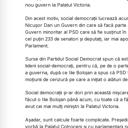
nou guvern la Palatul Victoria.
Din acest motiv, social democrații lucrează acu
Nicușor Dan un Guvern din care să facă parte do
Guvern minoritar al PSD care să fie susținut în 
cel puțin 233 de senatori și deputați, iar mai ap
Parlament.
Surse din Partidul Social Democrat spun că este
liderii social-democrați, pentru că, pe de o pa
a guverna, după ce Ilie Bolojan a spus că PSD
moțiunii de cenzură pe care a inițiat o alături 
Social democrații și-ar dori prin această mișca
făcut o Ilie Bolojan până acum, cu toate că a fă
avut cei mai mulți miniștri la Palatul Victoria.
Așadar, sunt calcule foarte complicate. Președin
vorbă la Palatul Cotroceni și cu parlamentarii n