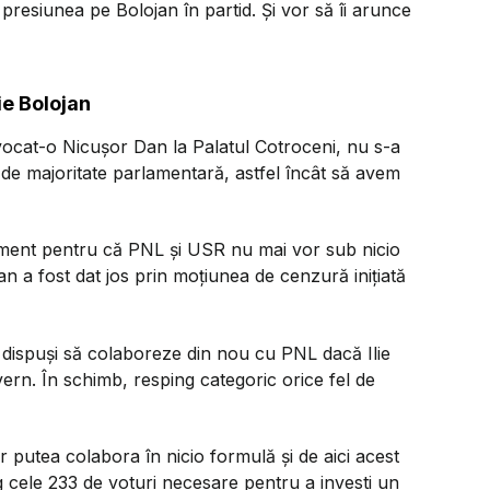
lt presiunea pe Bolojan în partid. Și vor să îi arunce
ie Bolojan
ocat-o Nicușor Dan la Palatul Cotroceni, nu s-a
 de majoritate parlamentară, astfel încât să avem
moment pentru că PNL și USR nu mai vor sub nicio
 a fost dat jos prin moțiunea de cenzură inițiată
i dispuși să colaboreze din nou cu PNL dacă Ilie
rn. În schimb, resping categoric orice fel de
r putea colabora în nicio formulă și de aici acest
g cele 233 de voturi necesare pentru a investi un