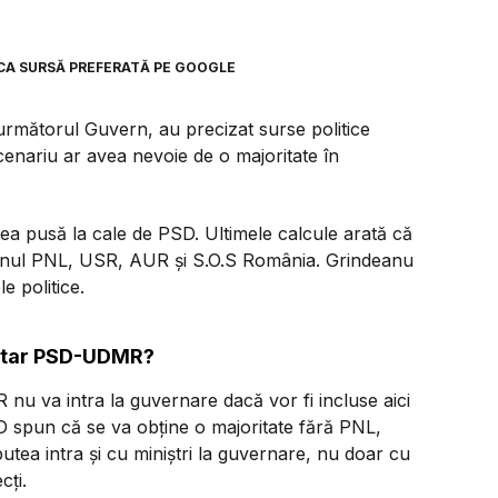
CA SURSĂ PREFERATĂ PE GOOGLE
 următorul Guvern, au precizat surse politice
nariu ar avea nevoie de o majoritate în
ea pusă la cale de PSD. Ultimele calcule arată că
rijinul PNL, USR, AUR și S.O.S România. Grindeanu
 politice.
ritar PSD-UDMR?
 nu va intra la guvernare dacă vor fi incluse aici
D spun că se va obține o majoritate fără PNL,
ea intra și cu miniștri la guvernare, nu doar cu
cți.