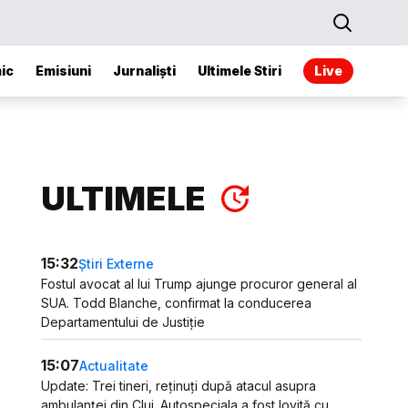
ic
Emisiuni
Jurnaliști
Ultimele Stiri
Live
ULTIMELE
15:32
Știri Externe
Fostul avocat al lui Trump ajunge procuror general al
SUA. Todd Blanche, confirmat la conducerea
Departamentului de Justiție
15:07
Actualitate
Update: Trei tineri, reținuți după atacul asupra
ambulanței din Cluj. Autospeciala a fost lovită cu