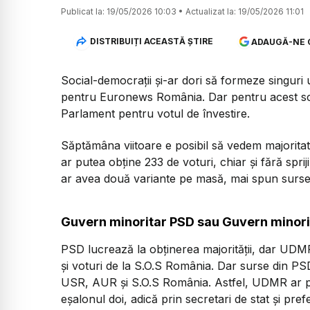
Publicat la:
19/05/2026 10:03
•
Actualizat la:
19/05/2026 11:01
DISTRIBUIȚI ACEASTĂ ȘTIRE
ADAUGĂ-NE 
Social-democrații și-ar dori să formeze singuri
pentru Euronews România. Dar pentru acest sce
Parlament pentru votul de învestire.
Săptămâna viitoare e posibil să vedem majoritat
ar putea obține 233 de voturi, chiar și fără sp
ar avea două variante pe masă, mai spun sursele
Guvern minoritar PSD sau Guvern mino
PSD lucrează la obținerea majorității, dar UDMR
și voturi de la S.O.S România. Dar surse din PS
USR, AUR și S.O.S România. Astfel, UDMR ar put
eșalonul doi, adică prin secretari de stat și prefe