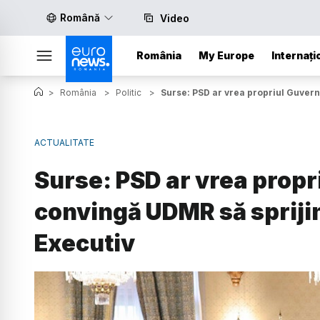
Română
Video
România
My Europe
Internați
>
România
>
Politic
>
Surse: PSD ar vrea propriul Guvern
ACTUALITATE
Surse: PSD ar vrea propr
convingă UDMR să sprijin
Executiv