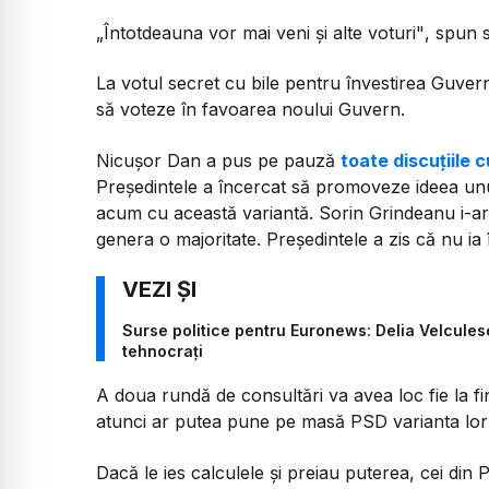
„Întotdeauna vor mai veni și alte voturi"
, spun s
La votul secret cu bile pentru învestirea Guvernul
să voteze în favoarea noului Guvern.
Nicușor Dan a pus pe pauză
toate discuțiile c
Președintele a încercat să promoveze ideea un
acum cu această variantă. Sorin Grindeanu i-ar 
genera o majoritate. Președintele a zis că nu ia
Surse politice pentru Euronews: Delia Velculesc
tehnocrați
A doua rundă de consultări va avea loc fie la fi
atunci ar putea pune pe masă PSD varianta lor 
Dacă le ies calculele și preiau puterea, cei din