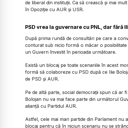
de liberal din instituții. Ca să crească și mai mu
în Opoziție cu AUR și USR.
PSD vrea la guvernare cu PNL, dar fără Il
După prima rundă de consultări pe care a conv
conturat sub nicio formă o măcar o posibilitate
un Guvern învestit în perioada următoare.
Există un blocaj pe toate scenariile în acest 
formă să colaboreze cu PSD după ce Ilie Bolojan
de PSD și AUR.
Pe de altă parte, social democrații spun că ar f
Bolojan nu va mai face parte din următorul Guve
alianță cu Partidul AUR.
Astfel, cele mai mari partide din Parlament nu a
blocaj pentru că în niciun scenariu nu se strân