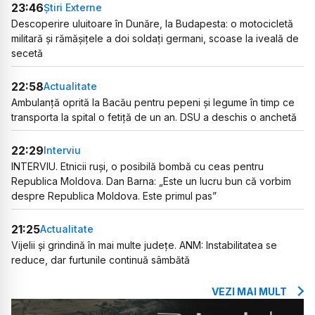
23:46
Știri Externe
Descoperire uluitoare în Dunăre, la Budapesta: o motocicletă
militară și rămășițele a doi soldați germani, scoase la iveală de
secetă
22:58
Actualitate
Ambulanță oprită la Bacău pentru pepeni și legume în timp ce
transporta la spital o fetiță de un an. DSU a deschis o anchetă
22:29
Interviu
INTERVIU. Etnicii ruși, o posibilă bombă cu ceas pentru
Republica Moldova. Dan Barna: „Este un lucru bun că vorbim
despre Republica Moldova. Este primul pas”
21:25
Actualitate
Vijelii și grindină în mai multe județe. ANM: Instabilitatea se
reduce, dar furtunile continuă sâmbătă
VEZI MAI MULT