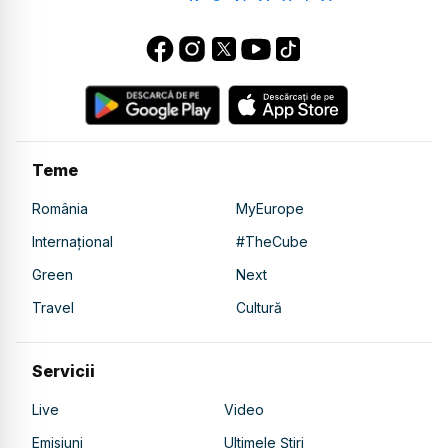
Teme
România
MyEurope
Internațional
#TheCube
Green
Next
Travel
Cultură
Servicii
Live
Video
Emisiuni
Ultimele Știri