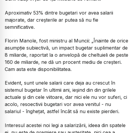
Aproximativ 53% dintre bugetari vor avea salarii
majorate, dar creșterile ar putea să nu fie
semnificative.
Florin Manole, fost ministru al Muncii:
„Înainte de orice
asumpție subiectivă, un impact bugetar suplimentar de
8 miliarde, raportat la o anvelopă de cheltuieli de peste
160 de miliarde, ne dă un procent mediu de creșteri.
Cam asta este disponibilitatea.
Evident, sunt unele salarii care deja au crescut în
sistemul bugetar în ultimii ani, ieșind din din grilele
actuale și din cele viitoare, dar nici ele nu vor suferi, ci
acolo, resoectivii bugetari vor avea venitul - nu
salariul - înghețat, astfel încât să nu existe pierderi.
Interesul acestei noi legi a salarizării, ideea din spatele
ei, nu este de premiere sau austeritate, nici cea a