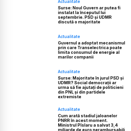
Actualitate
Surse: Noul Guvern ar putea fi
instalat la începutul lui
septembrie. PSD și UDMR
discută o majoritate
Actualitate
Guvernul a adoptat mecanismul
prin care Transelectrica poate
limita consumul de energie al
marilor companii
Actualitate
Surse: Majoritate în jurul PSD și
UDMR? Social democrații ar
urma să fie ajutați de politicieni
din PNL și din partidele
extremiste
Actualitate
Cum arată stadiul jaloanelor
PNRR în acest moment.
Ministrul Pîslaru a salvat 3,4
miliarde de euro nerambursabili