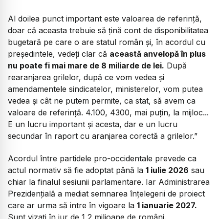
Al doilea punct important este valoarea de referință,
doar că aceasta trebuie să țină cont de disponibilitatea
bugetară pe care o are statul român și, în acordul cu
președintele, vedeți clar că
această anvelopă în plus
nu poate fi mai mare de 8 miliarde de lei.
După
rearanjarea grilelor, după ce vom vedea și
amendamentele sindicatelor, ministerelor, vom putea
vedea și cât ne putem permite, ca stat, să avem ca
valoare de referință. 4.100, 4300, mai puțin, la mijloc...
E un lucru important și acesta, dar e un lucru
secundar în raport cu aranjarea corectă a grilelor.”
Acordul între partidele pro-occidentale prevede ca
actul normativ să fie adoptat până la
1 iulie 2026
sau
chiar la finalul sesiunii parlamentare. Iar Administrarea
Prezidențială a mediat semnarea înțelegerii de proiect
care ar urma să intre în vigoare la
1 ianuarie 2027.
Sunt vizați în jur de 1,2 milioane de români.