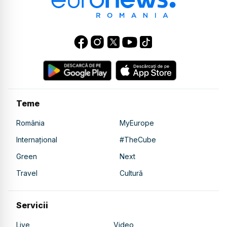
Teme
România
MyEurope
Internațional
#TheCube
Green
Next
Travel
Cultură
Servicii
Live
Video