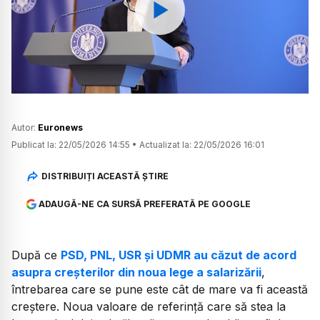
Watch
Autor:
Euronews
Publicat la:
22/05/2026 14:55
•
Actualizat la:
22/05/2026 16:01
DISTRIBUIȚI ACEASTĂ ȘTIRE
ADAUGĂ-NE CA SURSĂ PREFERATĂ PE GOOGLE
După ce
PSD, PNL, USR și UDMR au căzut de acord
asupra creșterilor din noua lege a salarizării
,
întrebarea care se pune este cât de mare va fi această
creștere. Noua valoare de referință care să stea la