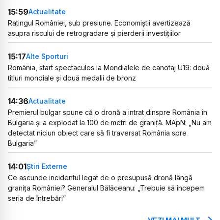
15:59
Actualitate
Ratingul României, sub presiune. Economiștii avertizează
asupra riscului de retrogradare și pierderii investițiilor
15:17
Alte Sporturi
România, start spectaculos la Mondialele de canotaj U19: două
titluri mondiale și două medalii de bronz
14:36
Actualitate
Premierul bulgar spune că o dronă a intrat dinspre România în
Bulgaria și a explodat la 100 de metri de graniță. MApN: „Nu am
detectat niciun obiect care să fi traversat România spre
Bulgaria”
14:01
Știri Externe
Ce ascunde incidentul legat de o presupusă dronă lângă
granița României? Generalul Bălăceanu: „Trebuie să începem
seria de întrebări”