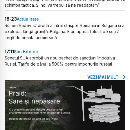
schimba tactica. Și noi va trebui să ne readaptăm”
18:23
Actualitate
Rumen Radev: O dronă a intrat dinspre România în Bulgaria și a
explodat lângă graniță. Bulgaria: E un aparat folosit pe scară
largă de armata ucraineană
17:11
Știri Externe
Senatul SUA aprobă un nou pachet de sancțiuni împotriva
Rusiei. Tarife de până la 500% pentru importurile rusești
VEZI MAI MULT