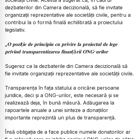
dezbaterilor din Camera decizională, să fie invitate
organizații reprezentative ale societății civile, pentru a
contribui la o formă finală echilibrată a proiectului
legislativ.
„𝐎 𝐩𝐨𝐳𝐢ț𝐢𝐞 𝐝𝐞 𝐩𝐫𝐢𝐧𝐜𝐢𝐩𝐢𝐮 𝐜𝐮 𝐩𝐫𝐢𝐯𝐢𝐫𝐞 𝐥𝐚 𝐩𝐫𝐨𝐢𝐞𝐜𝐭𝐮𝐥 𝐝𝐞 𝐥𝐞𝐠𝐞
𝐩𝐫𝐢𝐯𝐢𝐧𝐝 𝐭𝐫𝐚𝐧𝐬𝐩𝐚𝐫𝐞𝐧𝐭𝐢𝐳𝐚𝐫𝐞𝐚 𝐟𝐢𝐧𝐚𝐧ță𝐫𝐢𝐢 𝐎𝐍𝐆-𝐮𝐫𝐢𝐥𝐨𝐫
Sugerez ca la dezbaterile din Camera decizională să
fie invitate organizații reprezentative ale societății civile.
Transparența în fața statului a oricărei persoane
juridice, deci și a ONG-urilor, este necesară și se
realizează deja, în bună măsură. Adăugarea la
rapoartele anuale a unei sinteze a donațiilor
importante reprezintă un plus de transparență.
Însă obligația de a face publice numele donatorilor ar