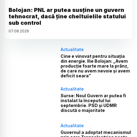
Bolojan: PNL ar putea susține un guvern
tehnocrat, dacă ține cheltuielile statului
sub control
07
.
08
.
2026
Actualitate
Cine e vinovat pentru situația
din energie. Ilie Bolojan: „Avem
producție foarte mare la prânz,
de care nu avem nevoie și avem
deficit seara”
Actualitate
Surse: Noul Guvern ar putea fi
instalat la începutul lui
septembrie. PSD și UDMR
discută o majoritate
Actualitate
Guvernul a adoptat mecanismul