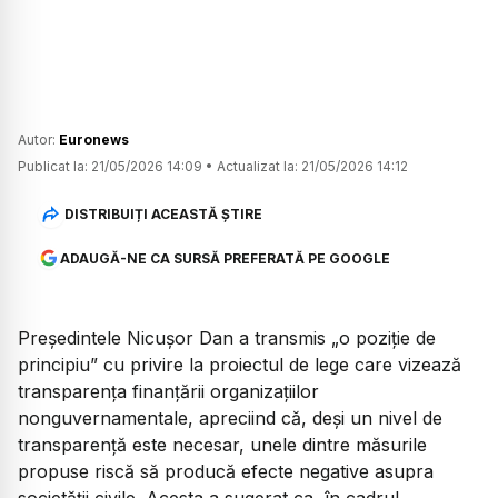
Autor:
Euronews
Publicat la:
21/05/2026 14:09
•
Actualizat la:
21/05/2026 14:12
DISTRIBUIȚI ACEASTĂ ȘTIRE
ADAUGĂ-NE CA SURSĂ PREFERATĂ PE GOOGLE
Președintele Nicușor Dan a transmis „o poziție de
principiu” cu privire la proiectul de lege care vizează
transparența finanțării organizațiilor
nonguvernamentale, apreciind că, deși un nivel de
transparență este necesar, unele dintre măsurile
propuse riscă să producă efecte negative asupra
societății civile. Acesta a sugerat ca, în cadrul