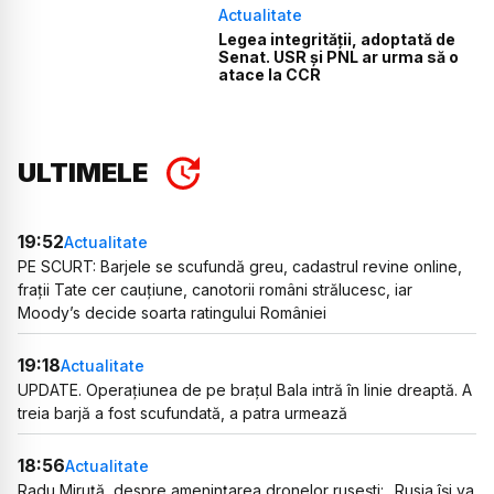
Actualitate
Legea integrității, adoptată de
Senat. USR și PNL ar urma să o
atace la CCR
ULTIMELE
19:52
Actualitate
PE SCURT: Barjele se scufundă greu, cadastrul revine online,
frații Tate cer cauțiune, canotorii români strălucesc, iar
Moody’s decide soarta ratingului României
19:18
Actualitate
UPDATE. Operațiunea de pe brațul Bala intră în linie dreaptă. A
treia barjă a fost scufundată, a patra urmează
18:56
Actualitate
Radu Miruță, despre amenințarea dronelor rusești: „Rusia își va