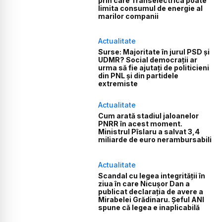
prin care Transelectrica poate
limita consumul de energie al
marilor companii
Actualitate
Surse: Majoritate în jurul PSD și
UDMR? Social democrații ar
urma să fie ajutați de politicieni
din PNL și din partidele
extremiste
Actualitate
Cum arată stadiul jaloanelor
PNRR în acest moment.
Ministrul Pîslaru a salvat 3,4
miliarde de euro nerambursabili
Actualitate
Scandal cu legea integrității în
ziua în care Nicușor Dan a
publicat declarația de avere a
Mirabelei Grădinaru. Șeful ANI
spune că legea e inaplicabilă