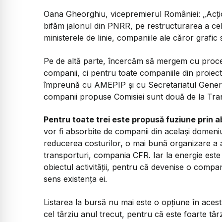
Oana Gheorghiu, vicepremierul României:
„Acți
bifăm jalonul din PNRR, pe restructurarea a cel
ministerele de linie, companiile ale căror grafic
Pe de altă parte, încercăm să mergem cu proces
companii, ci pentru toate companiile din proiect
împreună cu AMEPIP și cu Secretariatul General 
companii propuse Comisiei sunt două de la Trans
Pentru toate trei este propusă fuziune prin a
vor fi absorbite de companii din același domeniu,
reducerea costurilor, o mai bună organizare a ac
transporturi, compania CFR. Iar la energie est
obiectul activității, pentru că devenise o compani
sens existența ei.
Listarea la bursă nu mai este o opțiune în ace
cel târziu anul trecut, pentru că este foarte târz