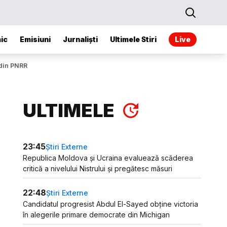
ic
Emisiuni
Jurnaliști
Ultimele Stiri
Live
 din PNRR
ULTIMELE
23:45
Știri Externe
Republica Moldova și Ucraina evaluează scăderea
critică a nivelului Nistrului și pregătesc măsuri
22:48
Știri Externe
Candidatul progresist Abdul El-Sayed obține victoria
în alegerile primare democrate din Michigan