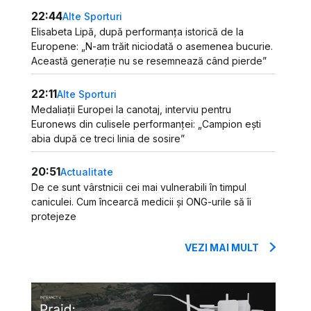
22:44
Alte Sporturi
Elisabeta Lipă, după performanța istorică de la
Europene: „N-am trăit niciodată o asemenea bucurie.
Această generație nu se resemnează când pierde”
22:11
Alte Sporturi
Medaliații Europei la canotaj, interviu pentru
Euronews din culisele performanței: „Campion ești
abia după ce treci linia de sosire”
20:51
Actualitate
De ce sunt vârstnicii cei mai vulnerabili în timpul
caniculei. Cum încearcă medicii și ONG-urile să îi
protejeze
VEZI MAI MULT