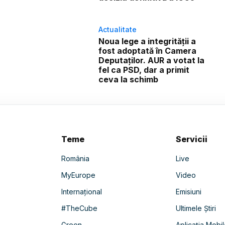
Actualitate
Noua lege a integrității a
fost adoptată în Camera
Deputaților. AUR a votat la
fel ca PSD, dar a primit
ceva la schimb
Teme
Servicii
România
Live
MyEurope
Video
Internațional
Emisiuni
#TheCube
Ultimele Știri
Green
Aplicația Mobil