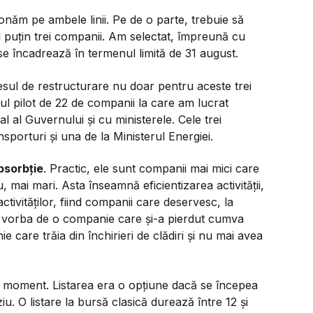
onăm pe ambele linii. Pe de o parte, trebuie să
 puțin trei companii. Am selectat, împreună cu
 se încadrează în termenul limită de 31 august.
ul de restructurare nu doar pentru aceste trei
ul pilot de 22 de companii la care am lucrat
al Guvernului și cu ministerele. Cele trei
porturi și una de la Ministerul Energiei.
bsorbție
. Practic, ele sunt companii mai mici care
 mai mari. Asta înseamnă eficientizarea activității,
tivităților, fiind companii care deservesc, la
e vorba de o companie care și-a pierdut cumva
e care trăia din închirieri de clădiri și nu mai avea
st moment. Listarea era o opțiune dacă se începea
iu. O listare la bursă clasică durează între 12 și