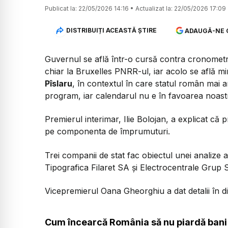
Publicat la:
22/05/2026 14:16
•
Actualizat la:
22/05/2026 17:09
DISTRIBUIȚI ACEASTĂ ȘTIRE
ADAUGĂ-NE 
Guvernul se află într-o cursă contra cronome
chiar la Bruxelles PNRR-ul, iar acolo se află min
Pîslaru
, în contextul în care statul român mai 
program, iar calendarul nu e în favoarea noastră
Premierul interimar, Ilie Bolojan, a explicat că p
pe componenta de împrumuturi.
Trei companii de stat fac obiectul unei analize
Tipografica Filaret SA și Electrocentrale Grup 
Vicepremierul Oana Gheorghiu a dat detalii în 
Cum încearcă România să nu piardă bani