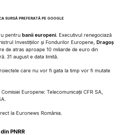
CA SURSĂ PREFERATĂ PE GOOGLE
tru pentru
banii europeni
. Executivul renegociază
istrul Investițiilor și Fondurilor Europene,
Dragoș
are de atras aproape 10 miliarde de euro din
. 31 august e data limită.
roiectele care nu vor fi gata la timp vor fi mutate
 a Comisiei Europene: Telecomunicații CFR SA,
SA.
direct la Euronews România.
 din PNRR