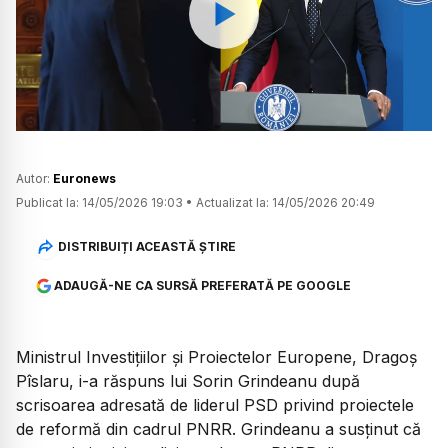
Watch
Autor:
Euronews
Publicat la:
14/05/2026 19:03
•
Actualizat la:
14/05/2026 20:49
DISTRIBUIȚI ACEASTĂ ȘTIRE
ADAUGĂ-NE CA SURSĂ PREFERATĂ PE GOOGLE
Ministrul Investițiilor și Proiectelor Europene, Dragoș
Pîslaru, i-a răspuns lui Sorin Grindeanu după
scrisoarea adresată de liderul PSD privind proiectele
de reformă din cadrul PNRR. Grindeanu a susținut că