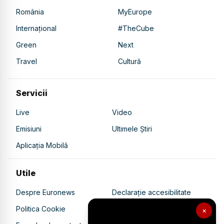
România
MyEurope
Internațional
#TheCube
Green
Next
Travel
Cultură
Servicii
Live
Video
Emisiuni
Ultimele Știri
Aplicația Mobilă
Utile
Despre Euronews
Declarație accesibilitate
Politica Cookie
Politica de confidențialitate
×