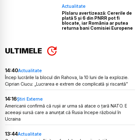
Actualitate
Pîslaru avertizează: Cererile de
plată 5 și 6 din PNRR pot fi
blocate, iar România ar putea
returna bani Comisiei Europene
ULTIMELE
14:40
Actualitate
Încep lucrările la blocul din Rahova, la 10 luni de la explozie.
Ciprian Ciucu: „Lucrarea e extrem de complicată și riscantă”
14:16
Știri Externe
Americanii confirmă că rușii ar urma să atace o țară NATO. E
aceeași sursă care a anunțat că Rusia începe războiul în
Ucraina
13:44
Actualitate