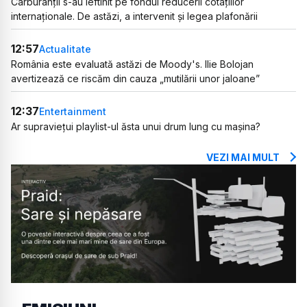
Carburanții s-au ieftinit pe fondul reducerii cotațiilor
internaționale. De astăzi, a intervenit și legea plafonării
12:57
Actualitate
România este evaluată astăzi de Moody's. Ilie Bolojan
avertizează ce riscăm din cauza „mutilării unor jaloane”
12:37
Entertainment
Ar supraviețui playlist-ul ăsta unui drum lung cu mașina?
VEZI MAI MULT