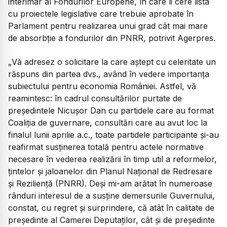
interimar al Fondurilor Europene, în care îi cere lista
cu proiectele legislative care trebuie aprobate în
Parlament pentru realizarea unui grad cât mai mare
de absorbţie a fondurilor din PNRR, potrivit Agerpres.
„
Vă adresez o solicitare la care aştept cu celeritate un
răspuns din partea dvs., având în vedere importanţa
subiectului pentru economia României. Astfel, vă
reamintesc: în cadrul consultărilor purtate de
preşedintele Nicuşor Dan cu partidele care au format
Coaliţia de guvernare, consultări care au avut loc la
finalul lunii aprilie a.c., toate partidele participante şi-au
reafirmat susţinerea totală pentru actele normative
necesare în vederea realizării în timp util a reformelor,
ţintelor şi jaloanelor din Planul Naţional de Redresare
şi Rezilienţă (PNRR). Deşi mi-am arătat în numeroase
rânduri interesul de a susţine demersurile Guvernului,
constat, cu regret şi surprindere, că atât în calitate de
preşedinte al Camerei Deputaţilor, cât şi de preşedinte