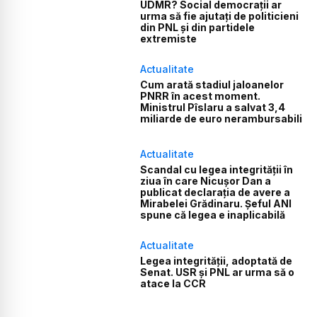
UDMR? Social democrații ar
urma să fie ajutați de politicieni
din PNL și din partidele
extremiste
Actualitate
Cum arată stadiul jaloanelor
PNRR în acest moment.
Ministrul Pîslaru a salvat 3,4
miliarde de euro nerambursabili
Actualitate
Scandal cu legea integrității în
ziua în care Nicușor Dan a
publicat declarația de avere a
Mirabelei Grădinaru. Șeful ANI
spune că legea e inaplicabilă
Actualitate
Legea integrității, adoptată de
Senat. USR și PNL ar urma să o
atace la CCR