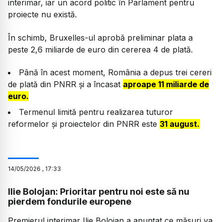
interimar, iar un acord politic în Parlament pentru
proiecte nu există.
În schimb, Bruxelles-ul aprobă preliminar plata a
peste 2,6 miliarde de euro din cererea 4 de plată.
Până în acest moment, România a depus trei cereri
de plată din PNRR și a încasat
aproape 11 miliarde de
euro.
Termenul limită pentru realizarea tuturor
reformelor și proiectelor din PNRR este
31 august.
14
/
05
/
2026
,
17:33
Ilie Bolojan: Prioritar pentru noi este să nu
pierdem fondurile europene
Premierul interimar Ilie Bolojan a anunțat ce măsuri va