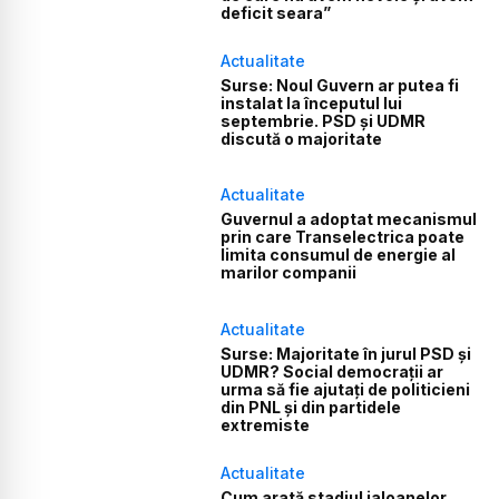
deficit seara”
Actualitate
Surse: Noul Guvern ar putea fi
instalat la începutul lui
septembrie. PSD și UDMR
discută o majoritate
Actualitate
Guvernul a adoptat mecanismul
prin care Transelectrica poate
limita consumul de energie al
marilor companii
Actualitate
Surse: Majoritate în jurul PSD și
UDMR? Social democrații ar
urma să fie ajutați de politicieni
din PNL și din partidele
extremiste
Actualitate
Cum arată stadiul jaloanelor