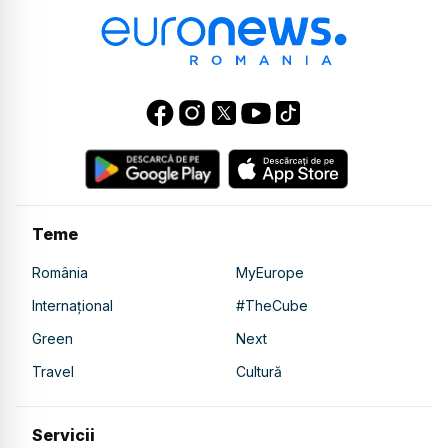
Teme
România
MyEurope
Internațional
#TheCube
Green
Next
Travel
Cultură
Servicii