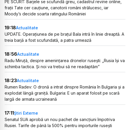
PE SCURT: Barjele se scufundă greu, cadastrul revine online,
frații Tate cer cauțiune, canotorii români strălucesc, iar
Moody’s decide soarta ratingului României
19:18
Actualitate
UPDATE. Operațiunea de pe brațul Bala intră în linie dreaptă. A
treia barjă a fost scufundată, a patra urmează
18:56
Actualitate
Radu Miruță, despre amenințarea dronelor rusești: „Rusia își va
schimba tactica. Și noi va trebui să ne readaptăm”
18:23
Actualitate
Rumen Radev: O dronă a intrat dinspre România în Bulgaria și a
explodat lângă graniță. Bulgaria: E un aparat folosit pe scară
largă de armata ucraineană
17:11
Știri Externe
Senatul SUA aprobă un nou pachet de sancțiuni împotriva
Rusiei. Tarife de până la 500% pentru importurile rusești