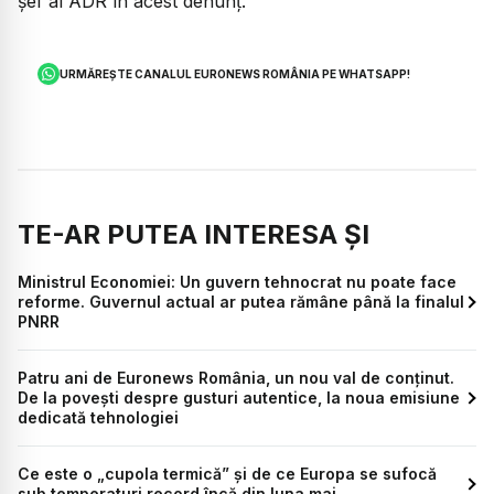
șef al ADR în acest denunț.
URMĂREȘTE CANALUL EURONEWS ROMÂNIA PE WHATSAPP!
TE-AR PUTEA INTERESA ȘI
Ministrul Economiei: Un guvern tehnocrat nu poate face
reforme. Guvernul actual ar putea rămâne până la finalul
PNRR
Patru ani de Euronews România, un nou val de conținut.
De la povești despre gusturi autentice, la noua emisiune
dedicată tehnologiei
Ce este o „cupola termică” și de ce Europa se sufocă
sub temperaturi record încă din luna mai