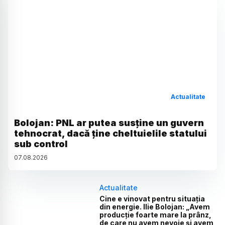
Actualitate
Bolojan: PNL ar putea susține un guvern
tehnocrat, dacă ține cheltuielile statului
sub control
07
.
08
.
2026
Actualitate
Cine e vinovat pentru situația
din energie. Ilie Bolojan: „Avem
producție foarte mare la prânz,
de care nu avem nevoie și avem