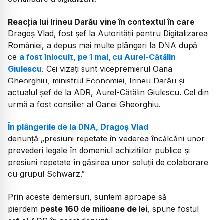
Reacția lui Irineu Darău vine în contextul în care
Dragoș Vlad, fost șef la Autorității pentru Digitalizarea
României, a depus mai multe plângeri la DNA după
ce
a fost înlocuit, pe 1 mai, cu Aurel-Cătălin
Giulescu
. Cei vizați sunt vicepremierul Oana
Gheorghiu, ministrul Economiei, Irineu Darău și
actualul șef de la ADR, Aurel-Cătălin Giulescu. Cel din
urmă a fost consilier al Oanei Gheorghiu.
În plângerile de la DNA, Dragoș Vlad
denunță
„presiuni repetate în vederea încălcării unor
prevederi legale în domeniul achizițiilor publice și
presiuni repetate în găsirea unor soluții de colaborare
cu grupul Schwarz.”
Prin aceste demersuri, suntem aproape să
pierdem
peste 160 de milioane de lei
, spune fostul