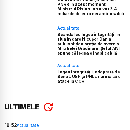
PNRR în acest moment.
Ministrul Pîslaru a salvat 3,4
miliarde de euro nerambursabili
Actualitate
Scandal cu legea integrității în
ziua în care Nicușor Dan a
publicat declarația de avere a
Mirabelei Grădinaru. Șeful ANI
spune că legea e inaplicabilă
Actualitate
Legea integrității, adoptată de
Senat. USR și PNL ar urma să o
atace la CCR
ULTIMELE
19:52
Actualitate