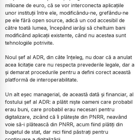
milioane de euro, că se vor interconecta aplicațiile
unor instituții între ele, modificându-ne, grefându-ne
pe ele fără open source, adică un cod accesibil de
către toată lumea, începând iarăși să cheltuim bani
modificând aplicații existente, când nu acestea sunt
tehnologiile potrivite.
Noul șef al ADR, din câte înțeleg, nu doar că a anulat
acea licitație care nu respecta prevederile legale, dar a
și demarat procedurile pentru a defini corect această
platformă de interoperabilitate.
Un alt eșec managerial, de această dată și financiar, al
fostului șef al ADR: a plătit niște oameni care probabil
erau buni, care probabil erau necesari pentru
digitalizare, zicând că îi plătește din PNRR, neavând
voie să-i plătească din PNRR, acum fiind plătiți din
bugetul de stat, dar nici fiind păstrați pentru
continuare a digitalizării.