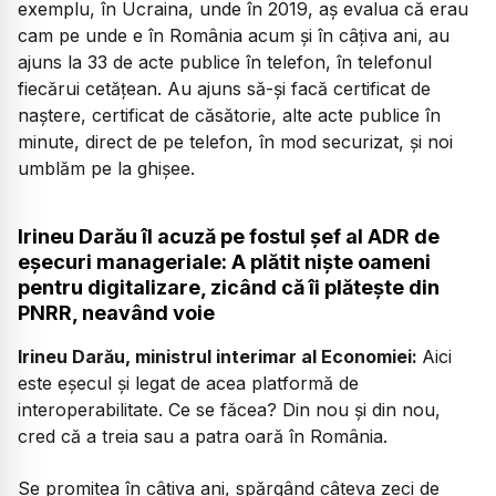
exemplu, în Ucraina, unde în 2019, aș evalua că erau
cam pe unde e în România acum și în câțiva ani, au
ajuns la 33 de acte publice în telefon, în telefonul
fiecărui cetățean. Au ajuns să-și facă certificat de
naștere, certificat de căsătorie, alte acte publice în
minute, direct de pe telefon, în mod securizat, și noi
umblăm pe la ghișee.
Irineu Darău îl acuză pe fostul șef al ADR de
eșecuri manageriale: A plătit niște oameni
pentru digitalizare, zicând că îi plătește din
PNRR, neavând voie
Irineu Darău, ministrul interimar al Economiei:
Aici
este eșecul și legat de acea platformă de
interoperabilitate. Ce se făcea? Din nou și din nou,
cred că a treia sau a patra oară în România.
Se promitea în câțiva ani, spărgând câteva zeci de