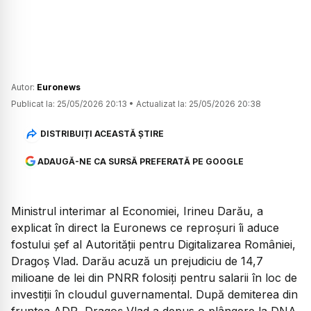
Autor:
Euronews
Publicat la:
25/05/2026 20:13
•
Actualizat la:
25/05/2026 20:38
DISTRIBUIȚI ACEASTĂ ȘTIRE
ADAUGĂ-NE CA SURSĂ PREFERATĂ PE GOOGLE
Ministrul interimar al Economiei, Irineu Darău, a
explicat în direct la Euronews ce reproșuri îi aduce
fostului șef al Autorității pentru Digitalizarea României,
Dragoș Vlad. Darău acuză un prejudiciu de 14,7
milioane de lei din PNRR folosiți pentru salarii în loc de
investiții în cloudul guvernamental. După demiterea din
fruntea ADR, Dragoș Vlad a depus o plângere la DNA