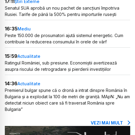
17:11
Știri Externe
Senatul SUA aprobă un nou pachet de sancțiuni împotriva
Rusiei. Tarife de până la 500% pentru importurile rusești
16:35
Mediu
Peste 150.000 de prosumatori ajută sistemul energetic. Cum
contribuie la reducerea consumului în orele de vârf
15:59
Actualitate
Ratingul României, sub presiune. Economiștii avertizează
asupra riscului de retrogradare și pierderii investițiilor
14:36
Actualitate
Premierul bulgar spune că o dronă a intrat dinspre România în
Bulgaria și a explodat la 100 de metri de graniță. MApN: „Nu am
detectat niciun obiect care să fi traversat România spre
Bulgaria”
VEZI MAI MULT