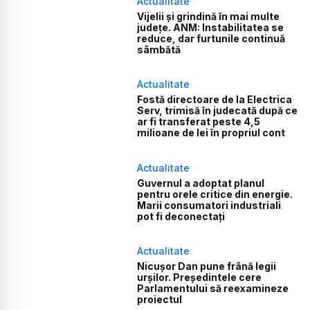
Actualitate
Vijelii și grindină în mai multe
județe. ANM: Instabilitatea se
reduce, dar furtunile continuă
sâmbătă
Actualitate
Fostă directoare de la Electrica
Serv, trimisă în judecată după ce
ar fi transferat peste 4,5
milioane de lei în propriul cont
Actualitate
Guvernul a adoptat planul
pentru orele critice din energie.
Marii consumatori industriali
pot fi deconectați
Actualitate
Nicușor Dan pune frână legii
urșilor. Președintele cere
Parlamentului să reexamineze
proiectul