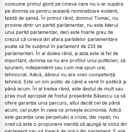
consume primul glonț pe cineva care nu s-ar supăra
pe domnia sa pentru această nominalizare evident,
lipsită de șansă. În primul rând, domnul Tomac, nu
provine dintr-un partid parlamentar, nu este liderul
unui partid parlamentar, deci este foarte greu de
crezut că cineva din afara partidelor parlamentare
poate să fie susținut în parlament de 233 de
parlamentari. În al doilea rând, și asta este la fel de
important, domnia sa nu are profilul unui politician, să
spunem, independent sau cum mai spun unii,
tehnocrat. Adică, dânsul nu are vreo competență
tehnică. Este un om politic de când a venit în politică și
până acum. În al treilea rând, este destul de mult sau
prea mult apropiat de fostul președinte Băsescu ca să
ofere garanția unui parcurs, altul decât cel de până
acum, cel puțin în ceea ce privește economia. Adică
este garanția unei perpetuări a crizei, dar repet, nu
cred că este o propunere menită să ajungă la votul din
parlament sau să treacă de votul din parlament. E mai