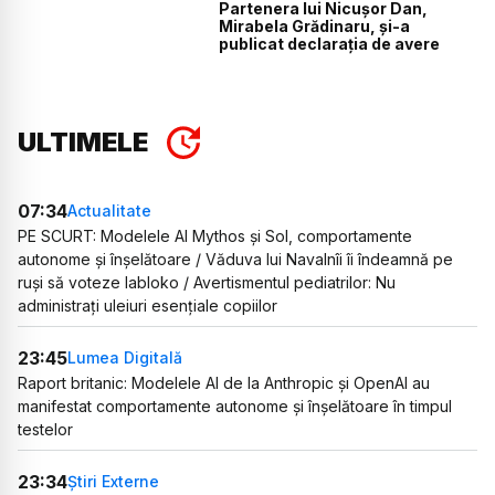
Partenera lui Nicușor Dan,
Mirabela Grădinaru, și-a
publicat declarația de avere
ULTIMELE
07:34
Actualitate
PE SCURT: Modelele AI Mythos și Sol, comportamente
autonome și înșelătoare / Văduva lui Navalnîi îi îndeamnă pe
ruși să voteze Iabloko / Avertismentul pediatrilor: Nu
administrați uleiuri esențiale copiilor
23:45
Lumea Digitală
Raport britanic: Modelele AI de la Anthropic și OpenAI au
manifestat comportamente autonome și înșelătoare în timpul
testelor
23:34
Știri Externe