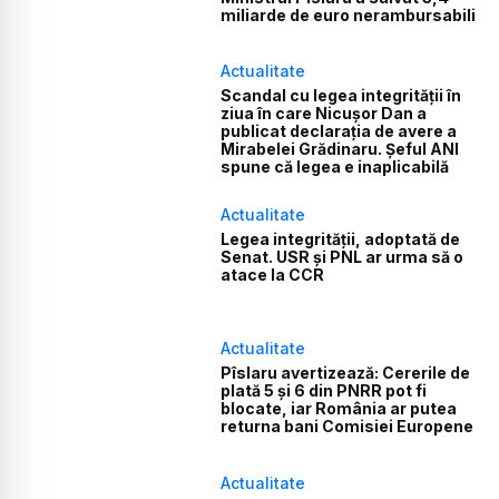
miliarde de euro nerambursabili
Actualitate
Scandal cu legea integrității în
ziua în care Nicușor Dan a
publicat declarația de avere a
Mirabelei Grădinaru. Șeful ANI
spune că legea e inaplicabilă
Actualitate
Legea integrității, adoptată de
Senat. USR și PNL ar urma să o
atace la CCR
Actualitate
Pîslaru avertizează: Cererile de
plată 5 și 6 din PNRR pot fi
blocate, iar România ar putea
returna bani Comisiei Europene
Actualitate