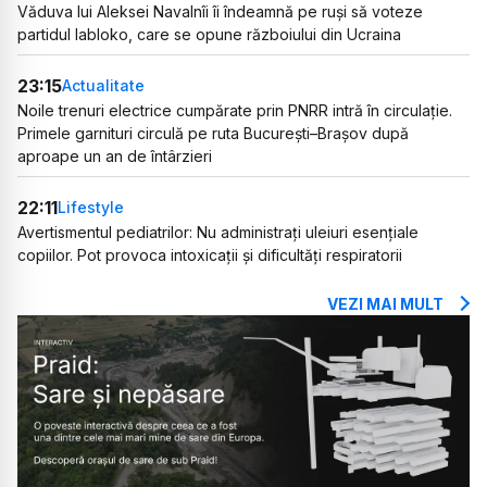
Văduva lui Aleksei Navalnîi îi îndeamnă pe ruși să voteze
partidul Iabloko, care se opune războiului din Ucraina
23:15
Actualitate
Noile trenuri electrice cumpărate prin PNRR intră în circulație.
Primele garnituri circulă pe ruta București–Brașov după
aproape un an de întârzieri
22:11
Lifestyle
Avertismentul pediatrilor: Nu administrați uleiuri esențiale
copiilor. Pot provoca intoxicații și dificultăți respiratorii
VEZI MAI MULT