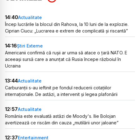
14:40
Actualitate
Încep lucrările la blocul din Rahova, la 10 luni de la explozie.
Ciprian Ciucu: „Lucrarea e extrem de complicată și riscantă”
14:16
Știri Externe
Americanii confirmă că rușii ar urma să atace o țară NATO. E
aceeași sursă care a anunțat că Rusia începe războiul în
Ucraina
13:44
Actualitate
Carburanții s-au ieftinit pe fondul reducerii cotațiilor
internaționale. De astăzi, a intervenit și legea plafonării
12:57
Actualitate
România este evaluată astăzi de Moody's. Ilie Bolojan
avertizează ce riscăm din cauza „mutilării unor jaloane”
12:37
Entertainment