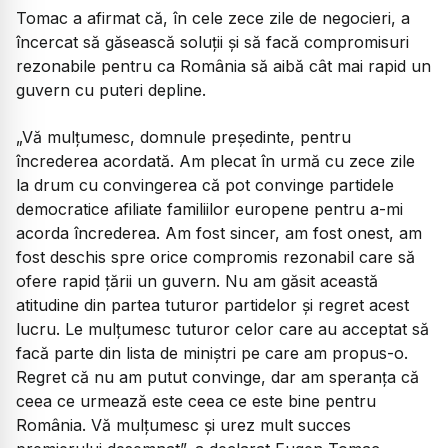
Tomac a afirmat că, în cele zece zile de negocieri, a
încercat să găsească soluții și să facă compromisuri
rezonabile pentru ca România să aibă cât mai rapid un
guvern cu puteri depline.
„Vă mulțumesc, domnule președinte, pentru
încrederea acordată. Am plecat în urmă cu zece zile
la drum cu convingerea că pot convinge partidele
democratice afiliate familiilor europene pentru a-mi
acorda încrederea. Am fost sincer, am fost onest, am
fost deschis spre orice compromis rezonabil care să
ofere rapid țării un guvern. Nu am găsit această
atitudine din partea tuturor partidelor și regret acest
lucru. Le mulțumesc tuturor celor care au acceptat să
facă parte din lista de miniștri pe care am propus-o.
Regret că nu am putut convinge, dar am speranța că
ceea ce urmează este ceea ce este bine pentru
România. Vă mulțumesc și urez mult succes