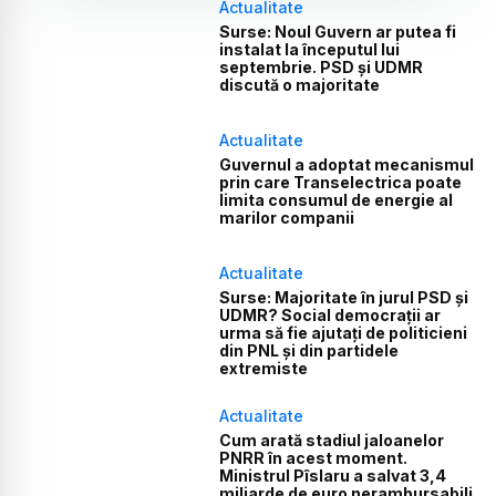
Actualitate
Surse: Noul Guvern ar putea fi
instalat la începutul lui
septembrie. PSD și UDMR
discută o majoritate
Actualitate
Guvernul a adoptat mecanismul
prin care Transelectrica poate
limita consumul de energie al
marilor companii
Actualitate
Surse: Majoritate în jurul PSD și
UDMR? Social democrații ar
urma să fie ajutați de politicieni
din PNL și din partidele
extremiste
Actualitate
Cum arată stadiul jaloanelor
PNRR în acest moment.
Ministrul Pîslaru a salvat 3,4
miliarde de euro nerambursabili