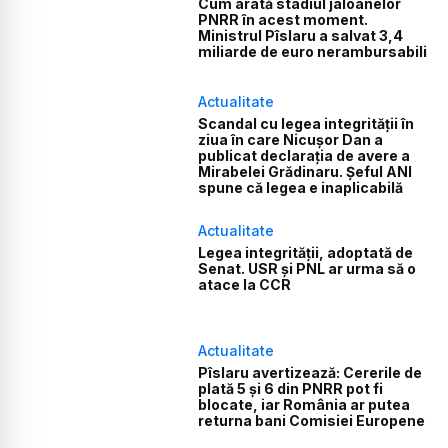
Cum arată stadiul jaloanelor
PNRR în acest moment.
Ministrul Pîslaru a salvat 3,4
miliarde de euro nerambursabili
Actualitate
Scandal cu legea integrității în
ziua în care Nicușor Dan a
publicat declarația de avere a
Mirabelei Grădinaru. Șeful ANI
spune că legea e inaplicabilă
Actualitate
Legea integrității, adoptată de
Senat. USR și PNL ar urma să o
atace la CCR
Actualitate
Pîslaru avertizează: Cererile de
plată 5 și 6 din PNRR pot fi
blocate, iar România ar putea
returna bani Comisiei Europene