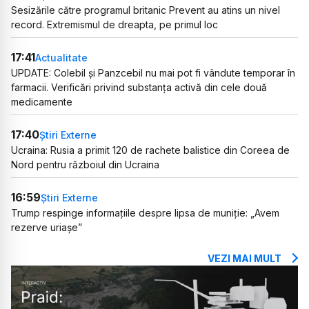
Sesizările către programul britanic Prevent au atins un nivel
record. Extremismul de dreapta, pe primul loc
17:41
Actualitate
UPDATE: Colebil și Panzcebil nu mai pot fi vândute temporar în
farmacii. Verificări privind substanța activă din cele două
medicamente
17:40
Știri Externe
Ucraina: Rusia a primit 120 de rachete balistice din Coreea de
Nord pentru războiul din Ucraina
16:59
Știri Externe
Trump respinge informațiile despre lipsa de muniție: „Avem
rezerve uriașe”
VEZI MAI MULT