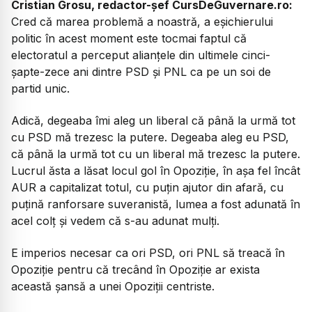
Cristian Grosu, redactor-șef CursDeGuvernare.ro:
Cred că marea problemă a noastră, a eșichierului
politic în acest moment este tocmai faptul că
electoratul a perceput alianțele din ultimele cinci-
șapte-zece ani dintre PSD și PNL ca pe un soi de
partid unic.
Adică, degeaba îmi aleg un liberal că până la urmă tot
cu PSD mă trezesc la putere. Degeaba aleg eu PSD,
că până la urmă tot cu un liberal mă trezesc la putere.
Lucrul ăsta a lăsat locul gol în Opoziție, în așa fel încât
AUR a capitalizat totul, cu puțin ajutor din afară, cu
puțină ranforsare suveranistă, lumea a fost adunată în
acel colț și vedem că s-au adunat mulți.
E imperios necesar ca ori PSD, ori PNL să treacă în
Opoziție pentru că trecând în Opoziție ar exista
această șansă a unei Opoziții centriste.