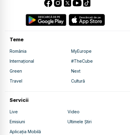
Teme
România
MyEurope
Internațional
#TheCube
Green
Next
Travel
Cultură
Servicii
Live
Video
Emisiuni
Ultimele Știri
Aplicația Mobilă