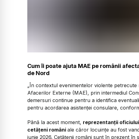
Cum îi poate ajuta MAE pe românii afectaț
de Nord
„În contextul evenimentelor violente petrecute r
Afacerilor Externe (MAE), prin intermediul Con
demersuri continue pentru a identifica eventuali
pentru acordarea asistenței consulare, confor
Până la acest moment,
reprezentanții oficiului
cetățeni români
ale căror locuințe au fost van
iunie 2026. Cetățenii români sunt în prezent în s