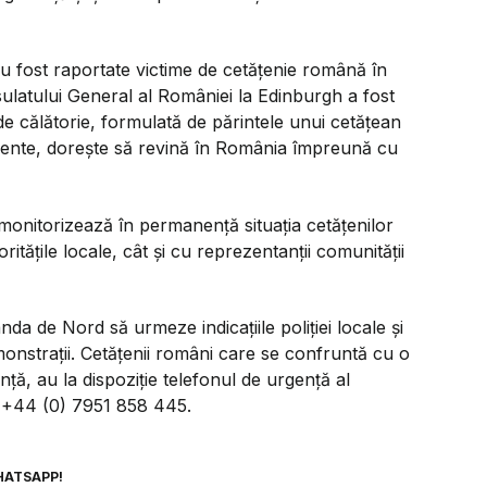
 au fost raportate victime de cetățenie română în
ulatului General al României la Edinburgh a fost
 de călătorie, formulată de părintele unui cetățean
cente, dorește să revină în România împreună cu
monitorizează în permanență situația cetățenilor
ritățile locale, cât și cu reprezentanții comunității
da de Nord să urmeze indicațiile poliției locale și
monstrații. Cetățenii români care se confruntă cu o
ență, au la dispoziție telefonul de urgență al
: +44 (0) 7951 858 445.
HATSAPP!