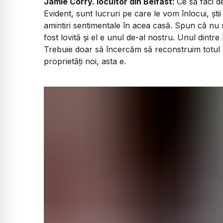
Jamie Corry. locuitor din Belfast:
Ce să faci d
Evident, sunt lucruri pe care le vom înlocui, șt
amintiri sentimentale în acea casă. Spun că nu s
fost lovită și el e unul de-al nostru. Unul dintre 
Trebuie doar să încercăm să reconstruim totul 
proprietăți noi, asta e.