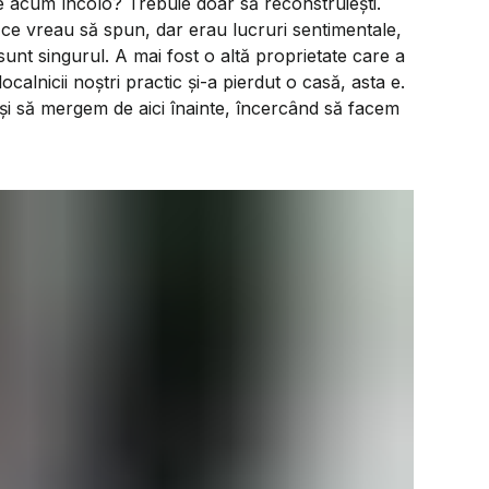
e acum încolo? Trebuie doar să reconstruiești.
ii ce vreau să spun, dar erau lucruri sentimentale,
unt singurul. A mai fost o altă proprietate care a
localnicii noștri practic și-a pierdut o casă, asta e.
și să mergem de aici înainte, încercând să facem