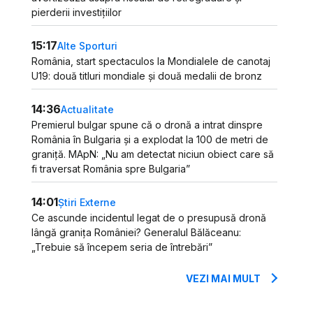
pierderii investițiilor
15:17
Alte Sporturi
România, start spectaculos la Mondialele de canotaj
U19: două titluri mondiale și două medalii de bronz
14:36
Actualitate
Premierul bulgar spune că o dronă a intrat dinspre
România în Bulgaria și a explodat la 100 de metri de
graniță. MApN: „Nu am detectat niciun obiect care să
fi traversat România spre Bulgaria”
14:01
Știri Externe
Ce ascunde incidentul legat de o presupusă dronă
lângă granița României? Generalul Bălăceanu:
„Trebuie să începem seria de întrebări”
VEZI MAI MULT