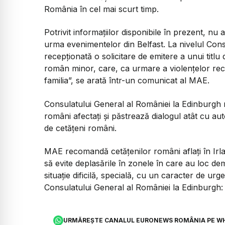
România în cel mai scurt timp.
Potrivit informațiilor disponibile în prezent, nu
urma evenimentelor din Belfast. La nivelul Cons
recepționată o solicitare de emitere a unui titlu
român minor, care, ca urmare a violențelor re
familia”, se arată într-un comunicat al MAE.
Consulatului General al României la Edinburgh 
români afectați și păstrează dialogul atât cu auto
de cetățeni români.
MAE recomandă cetățenilor români aflați în Irlan
să evite deplasările în zonele în care au loc de
situație dificilă, specială, cu un caracter de urg
Consulatului General al României la Edinburgh
URMĂREȘTE CANALUL EURONEWS ROMÂNIA PE W