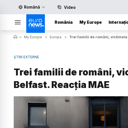
Română
Video
România
My Europe
Internați
>
My Europe
>
Europa
>
Trei familii de români, victimele
ȘTIRI EXTERNE
Trei familii de români, vi
Belfast. Reacția MAE