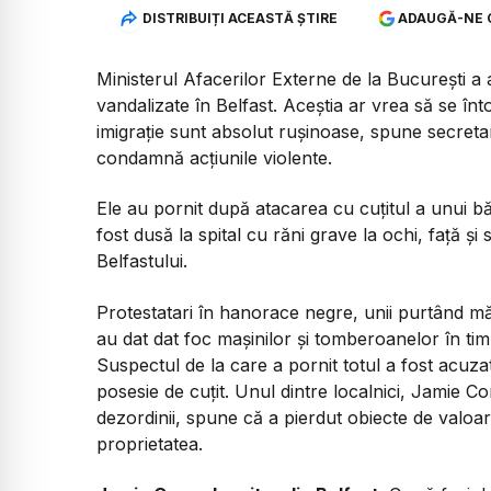
DISTRIBUIȚI ACEASTĂ ȘTIRE
ADAUGĂ-NE 
Ministerul Afacerilor Externe de la București a a
vandalizate în Belfast. Aceștia ar vrea să se înto
imigrație sunt absolut rușinoase, spune secreta
condamnă acțiunile violente.
Ele au pornit după atacarea cu cuțitul a unui b
fost dusă la spital cu răni grave la ochi, față și
Belfastului.
Protestatari în hanorace negre, unii purtând măș
au dat dat foc mașinilor și tomberoanelor în tim
Suspectul de la care a pornit totul a fost acuza
posesie de cuțit. Unul dintre localnici, Jamie Co
dezordinii, spune că a pierdut obiecte de valoa
proprietatea.