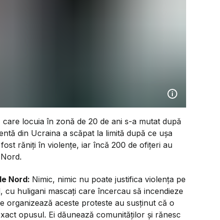
ană care locuia în zonă de 20 de ani s-a mutat după
entă din Ucraina a scăpat la limită după ce ușa
fost răniți în violențe, iar încă 200 de ofițeri au
e Nord.
 de Nord:
Nimic, nimic nu poate justifica violența pe
, cu huligani mascați care încercau să incendieze
are organizează aceste proteste au susținut că o
 exact opusul. Ei dăunează comunităților și rănesc