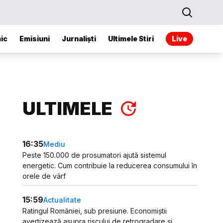
ic
Emisiuni
Jurnaliști
Ultimele Stiri
Live
ULTIMELE
16:35
Mediu
Peste 150.000 de prosumatori ajută sistemul
energetic. Cum contribuie la reducerea consumului în
orele de vârf
15:59
Actualitate
Ratingul României, sub presiune. Economiștii
avertizează asupra riscului de retrogradare și