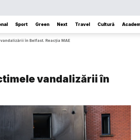
onal
Sport
Green
Next
Travel
Cultură
Academ
 vandalizării în Belfast. Reacția MAE
ctimele vandalizării în