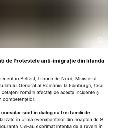
i de Protestele anti-imigrație din Irlanda
ecent în Belfast, Irlanda de Nord, Ministerul
sulatului General al României la Edinburgh, face
 cetățeni români afectați de aceste incidente și
m competențelor.
 consular sunt în dialog cu trei familii de
dalizate în urma evenimentelor din noaptea de 9
iguranță și și-au exprimat intenția de a reveni în