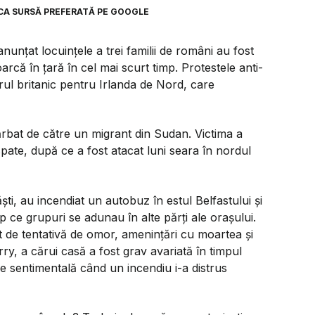
CA SURSĂ PREFERATĂ PE GOOGLE
nunțat locuințele a trei familii de români au fost
arcă în țară în cel mai scurt timp. Protestele anti-
rul britanic pentru Irlanda de Nord, care
ărbat de către un migrant din Sudan. Victima a
 spate, după ce a fost atacat luni seara în nordul
ti, au incendiat un autobuz în estul Belfastului și
p ce grupuri se adunau în alte părți ale orașului.
t de tentativă de omor, amenințări cu moartea și
rry, a cărui casă a fost grav avariată în timpul
re sentimentală când un incendiu i-a distrus