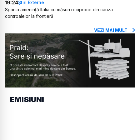
19:24
Știri Externe
Spania amenință Italia cu măsuri reciproce din cauza
controalelor la frontieră
VEZI MAI MULT
EMISIUNI