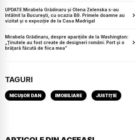
UPDATE Mirabela Grădinaru și Olena Zelenska s-au
întâlnit la București, cu ocazia B9. Primele doamne au
vizitat și o expoziție de la Casa Madrigal
Mirabela Grădinaru, despre aparițiile de la Washington:
„Ținutele au fost create de designeri români. Port și o
brățară făcută de fiica mea”
TAGURI
NICUȘOR DAN
IMOBILIARE
JUSTIȚIE
ARTICOLE DIN ACEEAȘI