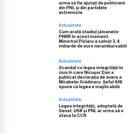
urma să fie ajutați de politicieni
din PNL și din partidele
extremiste
Actualitate
Cum arată stadiul jaloanelor
PNRR în acest moment.
Ministrul Pîslaru a salvat 3,4
miliarde de euro nerambursabili
Actualitate
Scandal cu legea integrității în
ziua în care Nicușor Dan a
publicat declarația de avere a
Mirabelei Grădinaru. Șeful ANI
spune că legea e inaplicabilă
Actualitate
Legea integrității, adoptată de
Senat. USR și PNL ar urma să o
atace la CCR