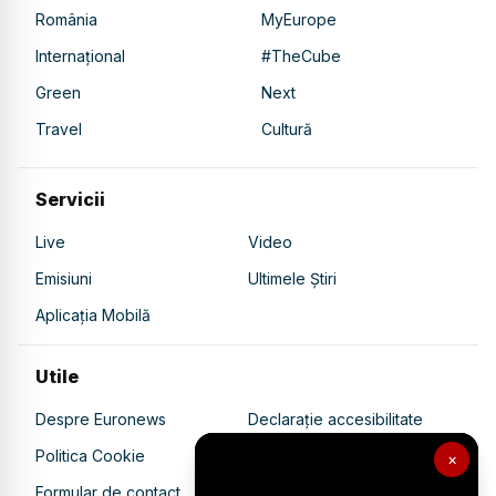
România
MyEurope
Internațional
#TheCube
Green
Next
Travel
Cultură
Servicii
Live
Video
Emisiuni
Ultimele Știri
Aplicația Mobilă
Utile
Despre Euronews
Declarație accesibilitate
Politica Cookie
Politica de confidențialitate
×
Formular de contact
Transparență în utilizarea AI