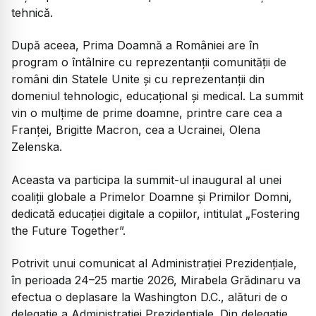
tehnică.
După aceea, Prima Doamnă a României are în
program o întâlnire cu reprezentanții comunității de
români din Statele Unite și cu reprezentanții din
domeniul tehnologic, educațional și medical. La summit
vin o mulțime de prime doamne, printre care cea a
Franței, Brigitte Macron, cea a Ucrainei, Olena
Zelenska.
Aceasta va participa la summit-ul inaugural al unei
coaliții globale a Primelor Doamne și Primilor Domni,
dedicată educației digitale a copiilor, intitulat „Fostering
the Future Together”.
Potrivit unui comunicat al Administrației Prezidențiale,
în perioada 24–25 martie 2026, Mirabela Grădinaru va
efectua o deplasare la Washington D.C., alături de o
delegație a Administrației Prezidențiale. Din delegație