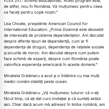
FLEX (n.r.: schimb educațional). Acest program este,
de altfel, nou în România. Vă mulțumesc pentru ceea
ce faceți pentru copiii noștri.”
Lisa Choate, președinte American Council for
International Education:
„Prima Doamnă este deosebit
de interesată de problema dependențelor. Am discutat
despre diferite tipuri de dependență, cum ar fi
dependența de droguri, dependența de rețelele sociale
și jocurile de noroc. Am discutat despre cum putem
face schimb de experți, despre cum România poate
valorifica experiența americană în aceste domenii."
Mirabela Grădinaru a avut și o întâlnire cu mai mulți
medici români stabiliți peste ocean.
Mirabela Grădinaru:
„Vă mulțumesc tuturor că v-ați
făcut timp, că ați dat curs invitației și că sunteți astăzi
aici. Chiar dacă acum mă adresez în limba română, am