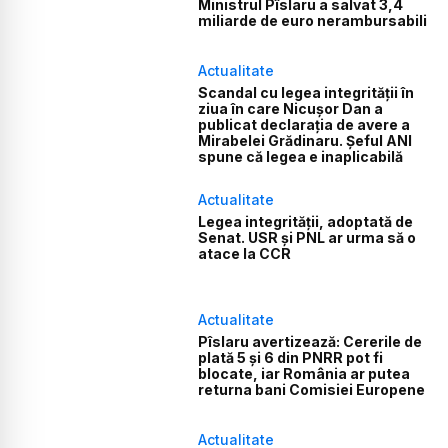
Ministrul Pîslaru a salvat 3,4
miliarde de euro nerambursabili
Actualitate
Scandal cu legea integrității în
ziua în care Nicușor Dan a
publicat declarația de avere a
Mirabelei Grădinaru. Șeful ANI
spune că legea e inaplicabilă
Actualitate
Legea integrității, adoptată de
Senat. USR și PNL ar urma să o
atace la CCR
Actualitate
Pîslaru avertizează: Cererile de
plată 5 și 6 din PNRR pot fi
blocate, iar România ar putea
returna bani Comisiei Europene
Actualitate