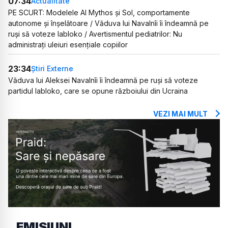
07:34
Actualitate
PE SCURT: Modelele AI Mythos și Sol, comportamente
autonome și înșelătoare / Văduva lui Navalnîi îi îndeamnă pe
ruși să voteze Iabloko / Avertismentul pediatrilor: Nu
administrați uleiuri esențiale copiilor
23:34
Știri Externe
Văduva lui Aleksei Navalnîi îi îndeamnă pe ruși să voteze
partidul Iabloko, care se opune războiului din Ucraina
VEZI MAI MULT
EMISIUNI