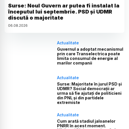
Surse: Noul Guvern ar putea fi instalat la
începutul lui septembrie. PSD și UDMR
discută o majoritate
06
.
08
.
2026
Actualitate
Guvernul a adoptat mecanismul
prin care Transelectrica poate
limita consumul de energie al
marilor companii
Actualitate
Surse: Majoritate în jurul PSD și
UDMR? Social democrații ar
urma să fie ajutați de politicieni
din PNL și din partidele
extremiste
Actualitate
Cum arată stadiul jaloanelor
PNRR în acest moment.