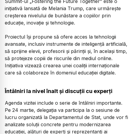
Summit-ul „Fostering the Future Together” este o
inițiativă lansată de Melania Trump, care urmărește
creșterea nivelului de bunăstare a copiilor prin
educație, inovație și tehnologie.
Proiectul își propune să ofere acces la tehnologii
avansate, inclusiv instrumente de inteligență artificială,
să sprijine elevii, profesorii și părinții și, în același timp,
să protejeze copiii de riscurile din mediul online.
Inițiativa vizează crearea unei coaliții internaționale
care să colaboreze în domeniul educației digitale.
Întâlniri la nivel înalt și discuții cu experți
Agenda vizitei include o serie de întâlniri importante.
Pe 24 martie, delegația va participa la o sesiune de
lucru organizată la Departamentul de Stat, unde vor fi
analizate soluții concrete pentru modernizarea
educației, alături de experți și reprezentanți ai