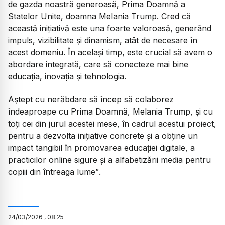
de gazda noastră generoasă, Prima Doamnă a
Statelor Unite, doamna Melania Trump. Cred că
această inițiativă este una foarte valoroasă, generând
impuls, vizibilitate și dinamism, atât de necesare în
acest domeniu. În același timp, este crucial să avem o
abordare integrată, care să conecteze mai bine
educația, inovația și tehnologia.
Aștept cu nerăbdare să încep să colaborez
îndeaproape cu Prima Doamnă, Melania Trump, și cu
toți cei din jurul acestei mese, în cadrul acestui proiect,
pentru a dezvolta inițiative concrete și a obține un
impact tangibil în promovarea educației digitale, a
practicilor online sigure și a alfabetizării media pentru
copiii din întreaga lume”
.
24
/
03
/
2026
,
08:25