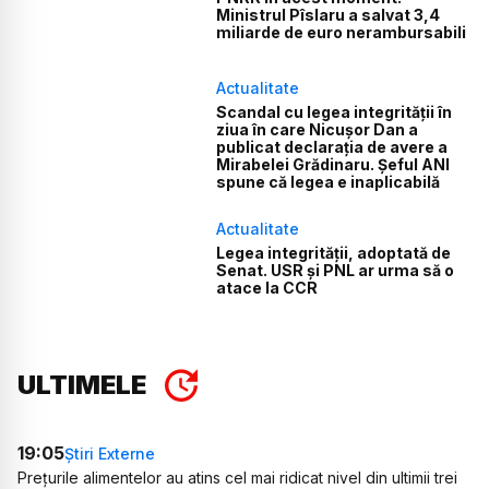
Ministrul Pîslaru a salvat 3,4
miliarde de euro nerambursabili
Actualitate
Scandal cu legea integrității în
ziua în care Nicușor Dan a
publicat declarația de avere a
Mirabelei Grădinaru. Șeful ANI
spune că legea e inaplicabilă
Actualitate
Legea integrității, adoptată de
Senat. USR și PNL ar urma să o
atace la CCR
ULTIMELE
19:05
Știri Externe
Prețurile alimentelor au atins cel mai ridicat nivel din ultimii trei