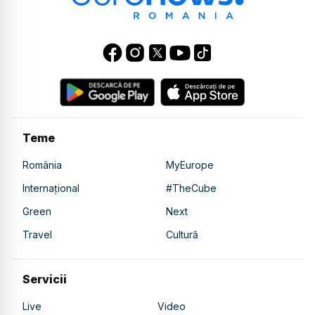
Teme
România
MyEurope
Internațional
#TheCube
Green
Next
Travel
Cultură
Servicii
Live
Video