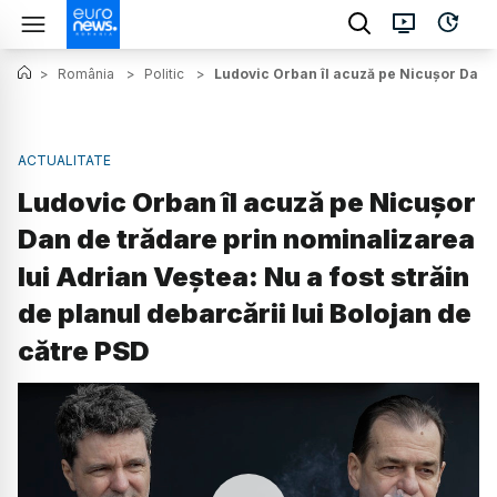
>
România
>
Politic
>
Ludovic Orban îl acuză pe Nicușor Dan de
ACTUALITATE
Ludovic Orban îl acuză pe Nicușor
Dan de trădare prin nominalizarea
lui Adrian Veștea: Nu a fost străin
de planul debarcării lui Bolojan de
către PSD