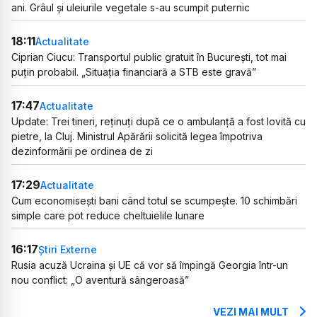
ani. Grâul și uleiurile vegetale s-au scumpit puternic
18:11
Actualitate
Ciprian Ciucu: Transportul public gratuit în București, tot mai
puțin probabil. „Situația financiară a STB este gravă”
17:47
Actualitate
Update: Trei tineri, reținuți după ce o ambulanță a fost lovită cu
pietre, la Cluj. Ministrul Apărării solicită legea împotriva
dezinformării pe ordinea de zi
17:29
Actualitate
Cum economisești bani când totul se scumpește. 10 schimbări
simple care pot reduce cheltuielile lunare
16:17
Știri Externe
Rusia acuză Ucraina și UE că vor să împingă Georgia într-un
nou conflict: „O aventură sângeroasă”
VEZI MAI MULT