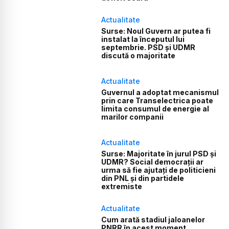
Actualitate
Surse: Noul Guvern ar putea fi
instalat la începutul lui
septembrie. PSD și UDMR
discută o majoritate
Actualitate
Guvernul a adoptat mecanismul
prin care Transelectrica poate
limita consumul de energie al
marilor companii
Actualitate
Surse: Majoritate în jurul PSD și
UDMR? Social democrații ar
urma să fie ajutați de politicieni
din PNL și din partidele
extremiste
Actualitate
Cum arată stadiul jaloanelor
PNRR în acest moment.