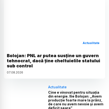
Actualitate
Bolojan: PNL ar putea susține un guvern
tehnocrat, dacă ține cheltuielile statului
sub control
07
.
08
.
2026
Actualitate
Cine e vinovat pentru situația
din energie. Ilie Bolojan: „Avem
producție foarte mare la prânz,
de care nu avem nevoie și avem
deficit seara”