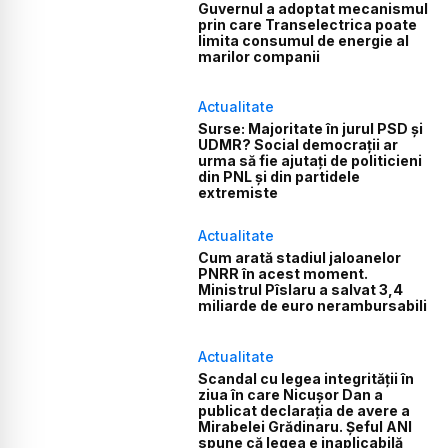
Guvernul a adoptat mecanismul
prin care Transelectrica poate
limita consumul de energie al
marilor companii
Actualitate
Surse: Majoritate în jurul PSD și
UDMR? Social democrații ar
urma să fie ajutați de politicieni
din PNL și din partidele
extremiste
Actualitate
Cum arată stadiul jaloanelor
PNRR în acest moment.
Ministrul Pîslaru a salvat 3,4
miliarde de euro nerambursabili
Actualitate
Scandal cu legea integrității în
ziua în care Nicușor Dan a
publicat declarația de avere a
Mirabelei Grădinaru. Șeful ANI
spune că legea e inaplicabilă