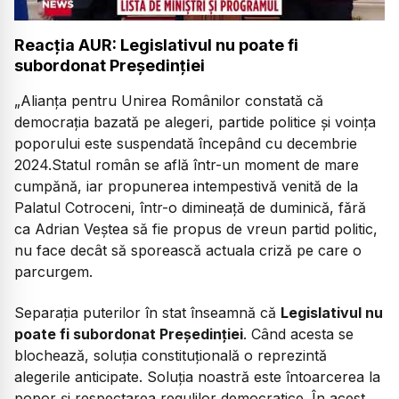
Reacția AUR: Legislativul nu poate fi
subordonat Președinției
„
Alianța pentru Unirea Românilor constată că
democrația bazată pe alegeri, partide politice și voința
poporului este suspendată începând cu decembrie
2024.Statul român se află într-un moment de mare
cumpănă, iar propunerea intempestivă venită de la
Palatul Cotroceni, într-o dimineață de duminică, fără
ca Adrian Veștea să fie propus de vreun partid politic,
nu face decât să sporească actuala criză pe care o
parcurgem.
Separația puterilor în stat înseamnă că
Legislativul nu
poate fi subordonat Președinției
. Când acesta se
blochează, soluția constituțională o reprezintă
alegerile anticipate. Soluția noastră este întoarcerea la
popor și respectarea regulilor democratice. În acest