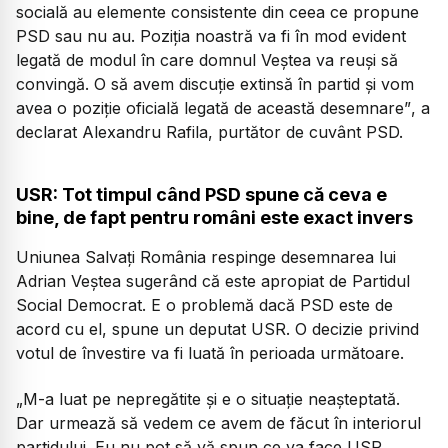
socială au elemente consistente din ceea ce propune
PSD sau nu au. Poziția noastră va fi în mod evident
legată de modul în care domnul Veștea va reuși să
convingă. O să avem discuție extinsă în partid și vom
avea o poziție oficială legată de această desemnare”
, a
declarat Alexandru Rafila, purtător de cuvânt PSD.
USR: Tot timpul când PSD spune că ceva e
bine, de fapt pentru români este exact invers
Uniunea Salvați România respinge desemnarea lui
Adrian Veștea sugerând că este apropiat de Partidul
Social Democrat. E o problemă dacă PSD este de
acord cu el, spune un deputat USR. O decizie privind
votul de învestire va fi luată în perioada următoare.
„
M-a luat pe nepregătite și e o situație neașteptată.
Dar urmează să vedem ce avem de făcut în interiorul
partidului. Eu nu pot să vă spun ce va face USR