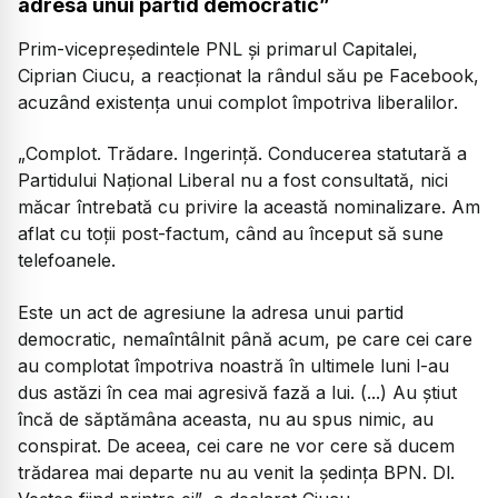
adresa unui partid democratic”
Prim-vicepreședintele PNL și primarul Capitalei,
Ciprian Ciucu, a reacționat la rândul său pe Facebook,
acuzând existența unui complot împotriva liberalilor.
„Complot. Trădare. Ingerință. Conducerea statutară a
Partidului Național Liberal nu a fost consultată, nici
măcar întrebată cu privire la această nominalizare. Am
aflat cu toții post-factum, când au început să sune
telefoanele.
Este un act de agresiune la adresa unui partid
democratic, nemaîntâlnit până acum, pe care cei care
au complotat împotriva noastră în ultimele luni l-au
dus astăzi în cea mai agresivă fază a lui. (...) Au știut
încă de săptămâna aceasta, nu au spus nimic, au
conspirat. De aceea, cei care ne vor cere să ducem
trădarea mai departe nu au venit la ședința BPN. Dl.