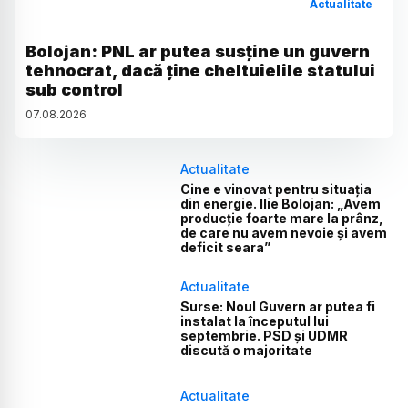
Actualitate
Bolojan: PNL ar putea susține un guvern
tehnocrat, dacă ține cheltuielile statului
sub control
07
.
08
.
2026
Actualitate
Cine e vinovat pentru situația
din energie. Ilie Bolojan: „Avem
producție foarte mare la prânz,
de care nu avem nevoie și avem
deficit seara”
Actualitate
Surse: Noul Guvern ar putea fi
instalat la începutul lui
septembrie. PSD și UDMR
discută o majoritate
Actualitate