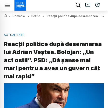
>
România
>
Politic
>
Reacții politice după desemnarea lui Adr
ACTUALITATE
Reacții politice după desemnarea
lui Adrian Veștea. Bolojan: „Un
act ostil”. PSD: „Dă șanse mai
mari pentru a avea un guvern cât
mai rapid”