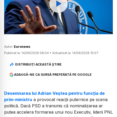
Watch
Autor:
Euronews
Publicat la:
14/06/2026 08:04
•
Actualizat la:
14/06/2026 15:07
DISTRIBUIȚI ACEASTĂ ȘTIRE
ADAUGĂ-NE CA SURSĂ PREFERATĂ PE GOOGLE
Desemnarea lui Adrian Veștea pentru funcția de
prim-ministru
a provocat reacții puternice pe scena
politică. Dacă PSD a transmis că nominalizarea ar
putea accelera formarea unui nou Executiv, liderii PNL