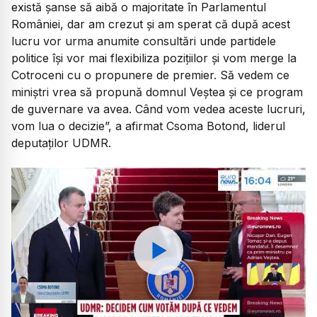
există șanse să aibă o majoritate în Parlamentul
României, dar am crezut și am sperat că după acest
lucru vor urma anumite consultări unde partidele
politice își vor mai flexibiliza pozițiilor și vom merge la
Cotroceni cu o propunere de premier. Să vedem ce
miniștri vrea să propună domnul Veștea și ce program
de guvernare va avea. Când vom vedea aceste lucruri,
vom lua o decizie”,
a afirmat Csoma Botond, liderul
deputaților UDMR.
Watch