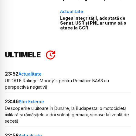
Actualitate
Legea integrității, adoptată de
Senat. USR și PNL ar urma să o
atace la CCR
ULTIMELE
23:52
Actualitate
UPDATE Ratingul Moody's pentru România: BAA3 cu
perspectivă negativă
23:46
Știri Externe
Descoperire uluitoare în Dunăre, la Budapesta: o motocicletă
militară și rămășițele a doi soldați germani, scoase la iveală de
secetă
22:58
Actualitate