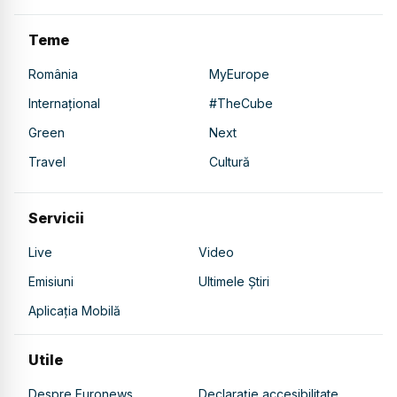
Teme
România
MyEurope
Internațional
#TheCube
Green
Next
Travel
Cultură
Servicii
Live
Video
Emisiuni
Ultimele Știri
Aplicația Mobilă
Utile
Despre Euronews
Declarație accesibilitate