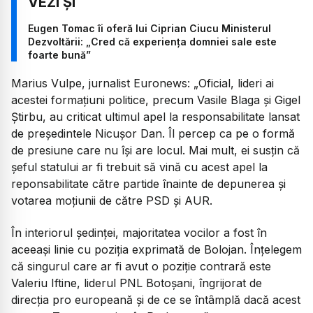
Eugen Tomac îi oferă lui Ciprian Ciucu Ministerul
Dezvoltării: „Cred că experiența domniei sale este
foarte bună”
Marius Vulpe, jurnalist Euronews:
„Oficial, lideri ai
acestei formațiuni politice, precum Vasile Blaga și Gigel
Știrbu, au criticat ultimul apel la responsabilitate lansat
de președintele Nicușor Dan. Îl percep ca pe o formă
de presiune care nu își are locul. Mai mult, ei susțin că
șeful statului ar fi trebuit să vină cu acest apel la
reponsabilitate către partide înainte de depunerea și
votarea moțiunii de către PSD și AUR.
În interiorul ședinței, majoritatea vocilor a fost în
aceeași linie cu poziția exprimată de Bolojan. Înțelegem
că singurul care ar fi avut o poziție contrară este
Valeriu Iftine, liderul PNL Botoșani, îngrijorat de
direcția pro europeană și de ce se întâmplă dacă acest