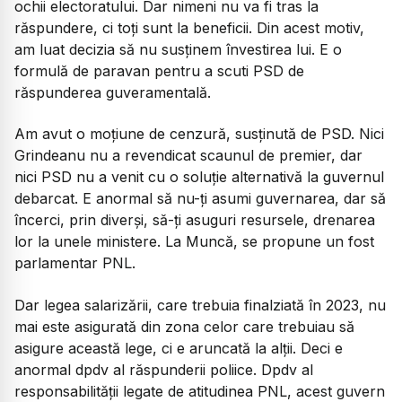
ochii electoratului. Dar nimeni nu va fi tras la
răspundere, ci toți sunt la beneficii. Din acest motiv,
am luat decizia să nu susținem învestirea lui. E o
formulă de paravan pentru a scuti PSD de
răspunderea guveramentală.
Am avut o moțiune de cenzură, susținută de PSD. Nici
Grindeanu nu a revendicat scaunul de premier, dar
nici PSD nu a venit cu o soluție alternativă la guvernul
debarcat. E anormal să nu-ți asumi guvernarea, dar să
încerci, prin diverși, să-ți asuguri resursele, drenarea
lor la unele ministere. La Muncă, se propune un fost
parlamentar PNL.
Dar legea salarizării, care trebuia finalziată în 2023, nu
mai este asigurată din zona celor care trebuiau să
asigure această lege, ci e aruncată la alții. Deci e
anormal dpdv al răspunderii poliice. Dpdv al
responsabilității legate de atitudinea PNL, acest guvern