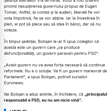
Ședința liberalilor s-a terminat. Votul a fost unanim
privind nesusținerea guvernului propus de Eugen
Tomac. Astfel, la comisii și la audieri, liberalii fie vor
vota împotrivă, fie se vor abține. Iar la învestirea în
plen, ei pot să plece sau să stea în bănci, dar să nu
voteze.
În timpul ședinței, Bolojan le-ar fi spus colegilor că
acesta este un guvern care
„va produce
disfuncționalități, un guvern paravan pentru PSD”
.
„Acest guvern nu va avea forța necesară să continue
reformele. Nu e o soluție. Va fi un guvern manevrat de
Parlament”
, a spus Bolojan, potrivit surselor
Euronews.
Ilie Bolojan a adus aminte, în închidere, că
„principalul
responsabil e PSD, eu nu am nicio vină”.