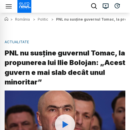
>
România
>
Politic
>
PNL nu susține guvernul Tomac, la propu
ACTUALITATE
PNL nu susține guvernul Tomac, la
propunerea lui Ilie Bolojan: „Acest
guvern e mai slab decât unul
minoritar”