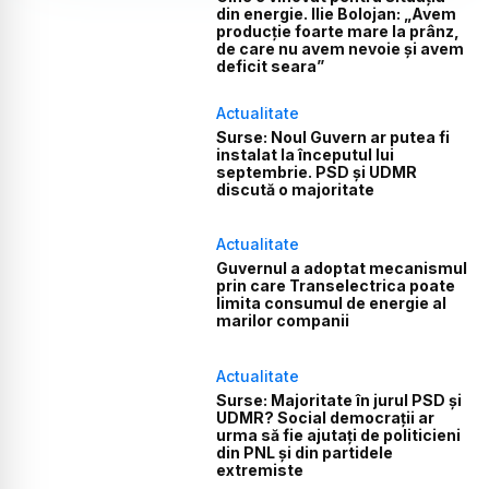
din energie. Ilie Bolojan: „Avem
producție foarte mare la prânz,
de care nu avem nevoie și avem
deficit seara”
Actualitate
Surse: Noul Guvern ar putea fi
instalat la începutul lui
septembrie. PSD și UDMR
discută o majoritate
Actualitate
Guvernul a adoptat mecanismul
prin care Transelectrica poate
limita consumul de energie al
marilor companii
Actualitate
Surse: Majoritate în jurul PSD și
UDMR? Social democrații ar
urma să fie ajutați de politicieni
din PNL și din partidele
extremiste