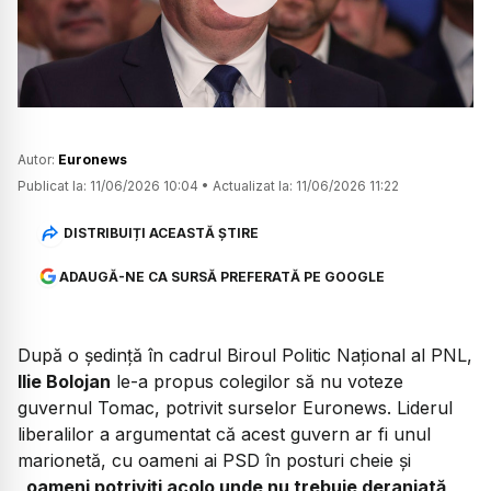
Watch
Autor:
Euronews
Publicat la:
11/06/2026 10:04
•
Actualizat la:
11/06/2026 11:22
DISTRIBUIȚI ACEASTĂ ȘTIRE
ADAUGĂ-NE CA SURSĂ PREFERATĂ PE GOOGLE
După o ședință în cadrul Biroul Politic Național al PNL,
Ilie Bolojan
le-a propus colegilor să nu voteze
guvernul Tomac, potrivit surselor Euronews. Liderul
liberalilor a argumentat că acest guvern ar fi unul
marionetă, cu oameni ai PSD în posturi cheie și
„oameni potriviți acolo unde nu trebuie deranjată