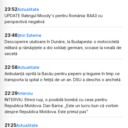
23:52
Actualitate
UPDATE Ratingul Moody's pentru România: BAA3 cu
perspectivă negativă
23:46
Știri Externe
Descoperire uluitoare în Dunăre, la Budapesta: o motocicletă
militară și rămășițele a doi soldați germani, scoase la iveală de
secetă
22:58
Actualitate
Ambulanță oprită la Bacău pentru pepeni și legume în timp ce
transporta la spital o fetiță de un an. DSU a deschis o anchetă
22:29
Interviu
INTERVIU. Etnicii ruși, o posibilă bombă cu ceas pentru
Republica Moldova. Dan Barna: „Este un lucru bun că vorbim
despre Republica Moldova. Este primul pas”
21:25
Actualitate