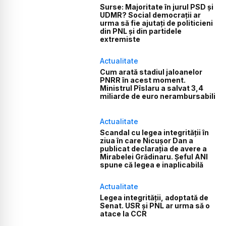
Surse: Majoritate în jurul PSD și
UDMR? Social democrații ar
urma să fie ajutați de politicieni
din PNL și din partidele
extremiste
Actualitate
Cum arată stadiul jaloanelor
PNRR în acest moment.
Ministrul Pîslaru a salvat 3,4
miliarde de euro nerambursabili
Actualitate
Scandal cu legea integrității în
ziua în care Nicușor Dan a
publicat declarația de avere a
Mirabelei Grădinaru. Șeful ANI
spune că legea e inaplicabilă
Actualitate
Legea integrității, adoptată de
Senat. USR și PNL ar urma să o
atace la CCR