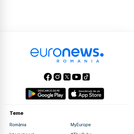
Teme
România
MyEurope