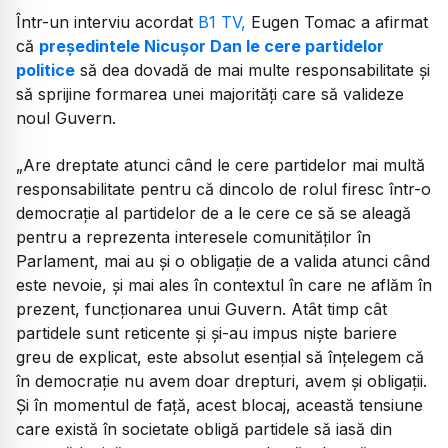
Într-un interviu acordat
B1 TV,
Eugen Tomac a afirmat
că
președintele Nicușor Dan le cere partidelor
politice
să dea dovadă de mai multe responsabilitate și
să sprijine formarea unei majorități care să valideze
noul Guvern.
„Are dreptate atunci când le cere partidelor mai multă
responsabilitate pentru că dincolo de rolul firesc într-o
democrație al partidelor de a le cere ce să se aleagă
pentru a reprezenta interesele comunităților în
Parlament, mai au și o obligație de a valida atunci când
este nevoie, și mai ales în contextul în care ne aflăm în
prezent, funcționarea unui Guvern. Atât timp cât
partidele sunt reticente și și-au impus niște bariere
greu de explicat, este absolut esențial să înțelegem că
în democrație nu avem doar drepturi, avem și obligații.
Și în momentul de față, acest blocaj, această tensiune
care există în societate obligă partidele să iasă din