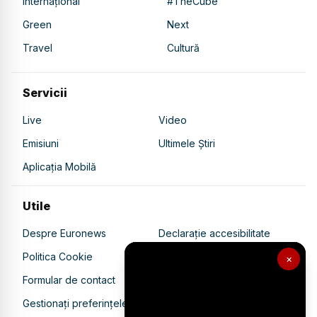
Internațional
#TheCube
Green
Next
Travel
Cultură
Servicii
Live
Video
Emisiuni
Ultimele Știri
Aplicația Mobilă
Utile
Despre Euronews
Declarație accesibilitate
Politica Cookie
Politica de confidențialitate
×
Formular de contact
Transparență în utilizarea AI
Gestionați preferințele