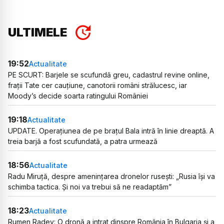
ULTIMELE
19:52
Actualitate
PE SCURT: Barjele se scufundă greu, cadastrul revine online,
frații Tate cer cauțiune, canotorii români strălucesc, iar
Moody’s decide soarta ratingului României
19:18
Actualitate
UPDATE. Operațiunea de pe brațul Bala intră în linie dreaptă. A
treia barjă a fost scufundată, a patra urmează
18:56
Actualitate
Radu Miruță, despre amenințarea dronelor rusești: „Rusia își va
schimba tactica. Și noi va trebui să ne readaptăm”
18:23
Actualitate
Rumen Radev: O dronă a intrat dinspre România în Bulgaria și a