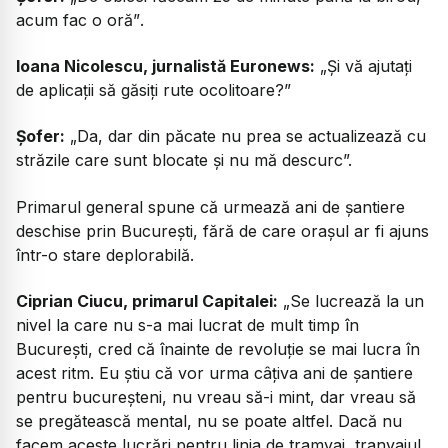
acum fac o oră”
.
Ioana Nicolescu, jurnalistă Euronews:
„Și vă ajutați
de aplicații să găsiți rute ocolitoare?”
Șofer:
„
Da, dar din păcate nu prea se actualizează cu
străzile care sunt blocate și nu mă descurc”.
Primarul general spune că urmează ani de șantiere
deschise prin București, fără de care orașul ar fi ajuns
într-o stare deplorabilă.
Ciprian Ciucu, primarul Capitalei:
„Se
lucrează la un
nivel la care nu s-a mai lucrat de mult timp în
București, cred că înainte de revoluție se mai lucra în
acest ritm. Eu știu că vor urma câțiva ani de șantiere
pentru bucureșteni, nu vreau să-i mint, dar vreau să
se pregătească mental, nu se poate altfel. Dacă nu
facem aceste lucrări pentru linia de tramvai, tranvaiul