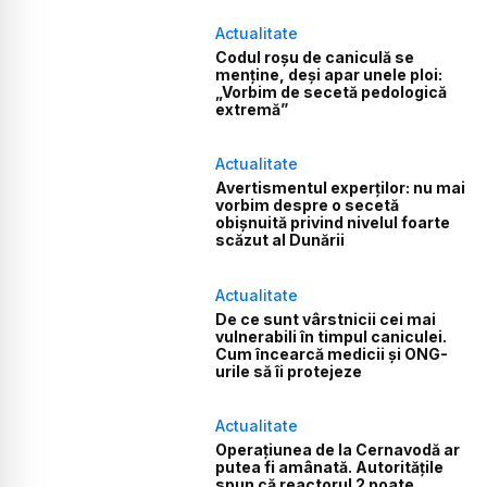
Actualitate
Codul roșu de caniculă se
menține, deși apar unele ploi:
„Vorbim de secetă pedologică
extremă”
Actualitate
Avertismentul experților: nu mai
vorbim despre o secetă
obișnuită privind nivelul foarte
scăzut al Dunării
Actualitate
De ce sunt vârstnicii cei mai
vulnerabili în timpul caniculei.
Cum încearcă medicii și ONG-
urile să îi protejeze
Actualitate
Operațiunea de la Cernavodă ar
putea fi amânată. Autoritățile
spun că reactorul 2 poate