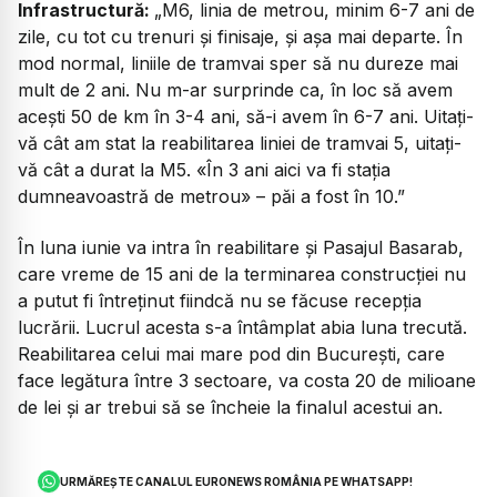
Infrastructură:
„M6, linia de metrou, minim 6-7 ani de
zile, cu tot cu trenuri și finisaje, și așa mai departe. În
mod normal, liniile de tramvai sper să nu dureze mai
mult de 2 ani. Nu m-ar surprinde ca, în loc să avem
acești 50 de km în 3-4 ani, să-i avem în 6-7 ani. Uitați-
vă cât am stat la reabilitarea liniei de tramvai 5, uitați-
vă cât a durat la M5. «În 3 ani aici va fi stația
dumneavoastră de metrou» – păi a fost în 10.”
În luna iunie va intra în reabilitare și Pasajul Basarab,
care vreme de 15 ani de la terminarea construcției nu
a putut fi întreținut fiindcă nu se făcuse recepția
lucrării. Lucrul acesta s-a întâmplat abia luna trecută.
Reabilitarea celui mai mare pod din București, care
face legătura între 3 sectoare, va costa 20 de milioane
de lei și ar trebui să se încheie la finalul acestui an.
URMĂREȘTE CANALUL EURONEWS ROMÂNIA PE WHATSAPP!