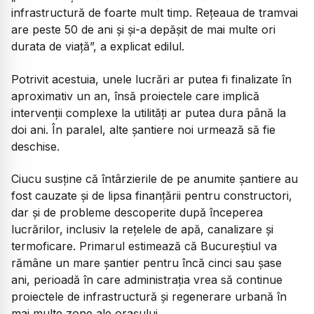
infrastructură de foarte mult timp. Rețeaua de tramvai
are peste 50 de ani și și-a depășit de mai multe ori
durata de viață
”, a explicat edilul.
Potrivit acestuia, unele lucrări ar putea fi finalizate în
aproximativ un an, însă proiectele care implică
intervenții complexe la utilități ar putea dura până la
doi ani. În paralel, alte șantiere noi urmează să fie
deschise.
Ciucu susține că întârzierile de pe anumite șantiere au
fost cauzate și de lipsa finanțării pentru constructori,
dar și de probleme descoperite după începerea
lucrărilor, inclusiv la rețelele de apă, canalizare și
termoficare. Primarul estimează că Bucureștiul va
rămâne un mare șantier pentru încă cinci sau șase
ani, perioadă în care administrația vrea să continue
proiectele de infrastructură și regenerare urbană în
mai multe zone ale orașului.