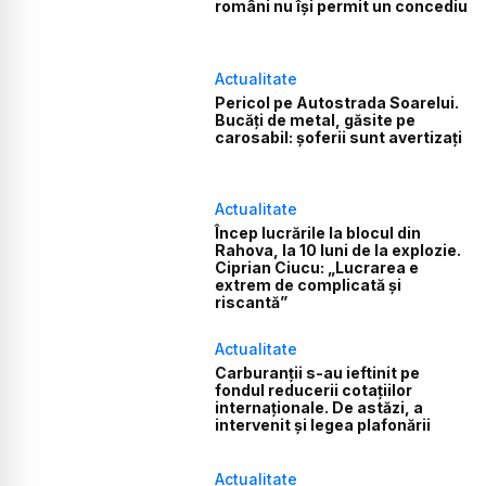
români nu își permit un concediu
Actualitate
Pericol pe Autostrada Soarelui.
Bucăți de metal, găsite pe
carosabil: șoferii sunt avertizați
Actualitate
Încep lucrările la blocul din
Rahova, la 10 luni de la explozie.
Ciprian Ciucu: „Lucrarea e
extrem de complicată și
riscantă”
Actualitate
Carburanții s-au ieftinit pe
fondul reducerii cotațiilor
internaționale. De astăzi, a
intervenit și legea plafonării
Actualitate