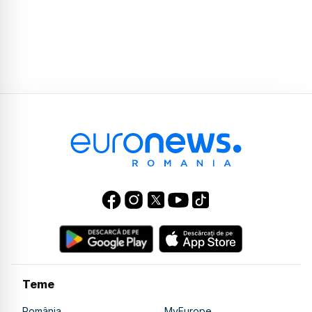
Teme
România
MyEurope