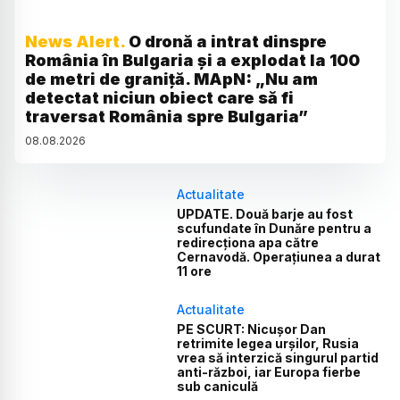
News Alert.
O dronă a intrat dinspre
România în Bulgaria și a explodat la 100
de metri de graniță. MApN: „Nu am
detectat niciun obiect care să fi
traversat România spre Bulgaria”
08
.
08
.
2026
Actualitate
UPDATE. Două barje au fost
scufundate în Dunăre pentru a
redirecționa apa către
Cernavodă. Operațiunea a durat
11 ore
Actualitate
PE SCURT: Nicușor Dan
retrimite legea urșilor, Rusia
vrea să interzică singurul partid
anti-război, iar Europa fierbe
sub caniculă