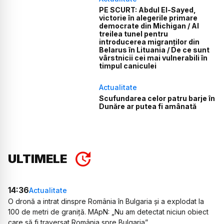
PE SCURT: Abdul El-Sayed,
victorie în alegerile primare
democrate din Michigan / Al
treilea tunel pentru
introducerea migranților din
Belarus în Lituania / De ce sunt
vârstnicii cei mai vulnerabili în
timpul caniculei
Actualitate
Scufundarea celor patru barje în
Dunăre ar putea fi amânată
ULTIMELE
14:36
Actualitate
O dronă a intrat dinspre România în Bulgaria și a explodat la
100 de metri de graniță. MApN: „Nu am detectat niciun obiect
care să fi traversat România spre Bulgaria”