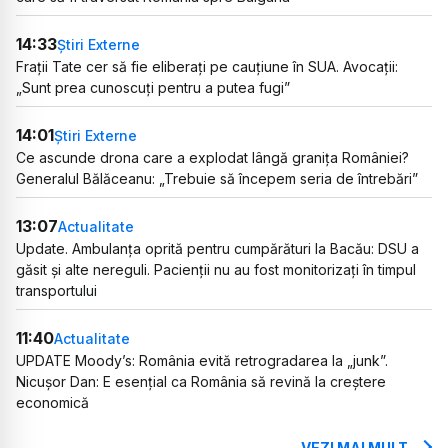
14:33
Știri Externe
Frații Tate cer să fie eliberați pe cauțiune în SUA. Avocații:
„Sunt prea cunoscuți pentru a putea fugi”
14:01
Știri Externe
Ce ascunde drona care a explodat lângă granița României?
Generalul Bălăceanu: „Trebuie să începem seria de întrebări”
13:07
Actualitate
Update. Ambulanța oprită pentru cumpărături la Bacău: DSU a
găsit și alte nereguli. Pacienții nu au fost monitorizați în timpul
transportului
11:40
Actualitate
UPDATE Moody’s: România evită retrogradarea la „junk”.
Nicușor Dan: E esențial ca România să revină la creștere
economică
VEZI MAI MULT