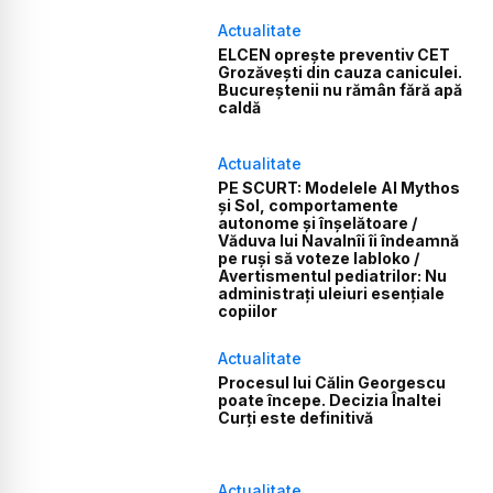
Actualitate
ELCEN oprește preventiv CET
Grozăvești din cauza caniculei.
Bucureștenii nu rămân fără apă
caldă
Actualitate
PE SCURT: Modelele AI Mythos
și Sol, comportamente
autonome și înșelătoare /
Văduva lui Navalnîi îi îndeamnă
pe ruși să voteze Iabloko /
Avertismentul pediatrilor: Nu
administrați uleiuri esențiale
copiilor
Actualitate
Procesul lui Călin Georgescu
poate începe. Decizia Înaltei
Curți este definitivă
Actualitate