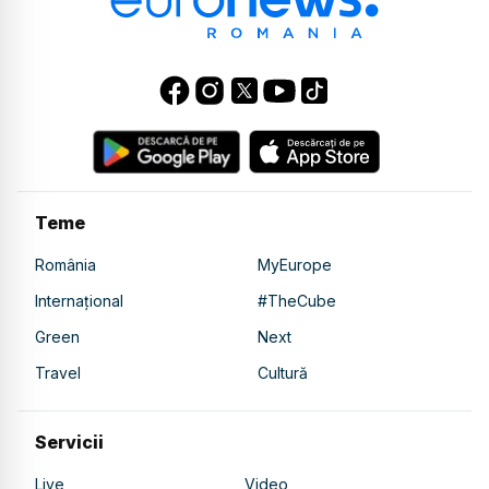
Teme
România
MyEurope
Internațional
#TheCube
Green
Next
Travel
Cultură
Servicii
Live
Video